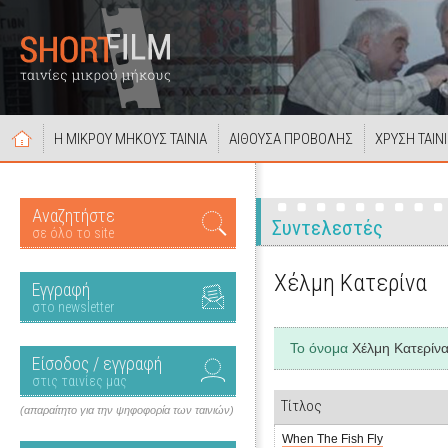
Η ΜΙΚΡΟΥ ΜΗΚΟΥΣ ΤΑΙΝΙΑ
ΑΙΘΟΥΣΑ ΠΡΟΒΟΛΗΣ
ΧΡΥΣΗ ΤΑΙΝ
Αναζητήστε
Συντελεστές
σε όλο το site
Χέλμη Κατερίνα
Εγγραφή
στο newsletter
Το όνομα
Χέλμη Κατερίν
Είσοδος / εγγραφή
στις ταινίες μας
Τίτλος
(απαραίτητο για την ψηφοφορία των ταινιών)
When The Fish Fly