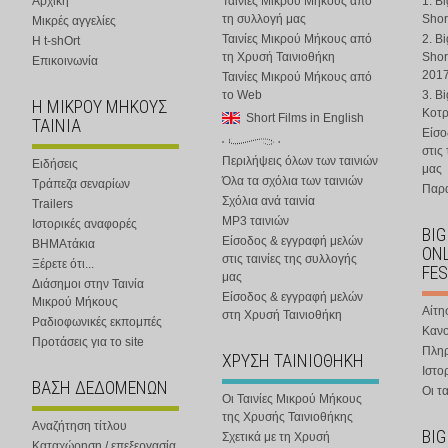
Αρχική
Ταινίες Μικρού Μήκους από
1. B
τη συλλογή μας
Shor
Μικρές αγγελίες
Ταινίες Μικρού Μήκους από
2. B
Η t-shOrt
τη Χρυσή Ταινιοθήκη
Shor
Επικοινωνία
201
Ταινίες Μικρού Μήκους από
το Web
3. B
Η ΜΙΚΡΟΥ ΜΗΚΟΥΣ
Κοτ
Short Films in English
ΤΑΙΝΙΑ
Είσο
στις
Περιλήψεις όλων των ταινιών
Ειδήσεις
μας
Όλα τα σχόλια των ταινιών
Τράπεζα σεναρίων
Παρα
Σχόλια ανά ταινία
Trailers
MP3 ταινιών
Ιστορικές αναφορές
BIG
Είσοδος & εγγραφή μελών
ΒΗΜΑτάκια
ONL
στις ταινίες της συλλογής
Ξέρετε ότι...
FES
μας
Διάσημοι στην Ταινία
Είσοδος & εγγραφή μελών
Μικρού Μήκους
Αίτη
στη Χρυσή Ταινιοθήκη
Ραδιοφωνικές εκπομπές
Κανο
Προτάσεις για το site
Πλη
ΧΡΥΣΗ ΤΑΙΝΙΟΘΗΚΗ
Ιστο
ΒΑΣΗ ΔΕΔΟΜΕΝΩΝ
Οι τα
Οι Ταινίες Μικρού Μήκους
της Χρυσής Ταινιοθήκης
Αναζήτηση τίτλου
BIG
Σχετικά με τη Χρυσή
Καταχώρηση / επεξεργασία