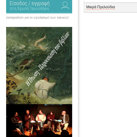
Είσοδος / εγγραφή
Μικρά Πρελούδια
στη Χρυσή Ταινιοθήκη
(απαραίτητο για το σχολιασμό των ταινιών)