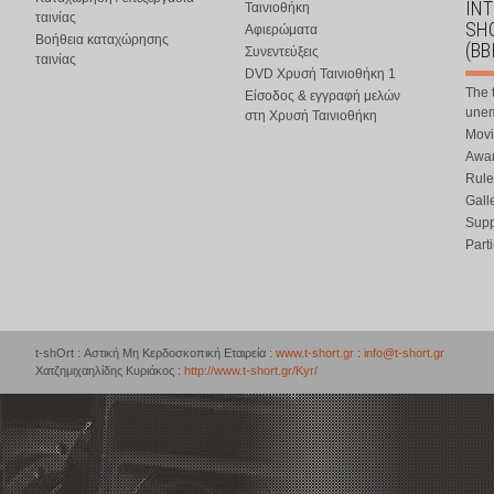
IN
Ταινιοθήκη
ταινίας
SHO
Αφιερώματα
Βοήθεια καταχώρησης
(BB
Συνεντεύξεις
ταινίας
DVD Χρυσή Ταινιοθήκη 1
The 
Είσοδος & εγγραφή μελών
une
στη Χρυσή Ταινιοθήκη
Movi
Awar
Rule
Gall
Supp
Part
t-shOrt : Αστική Μη Κερδοσκοπική Εταιρεία :
www.t-short.gr
:
info@t-short.gr
Χατζημιχαηλίδης Κυριάκος :
http://www.t-short.gr/Kyr/