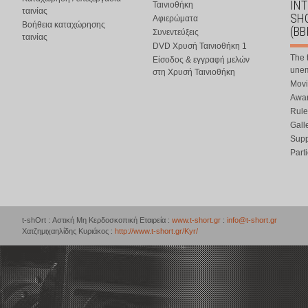
IN
Ταινιοθήκη
ταινίας
SHO
Αφιερώματα
Βοήθεια καταχώρησης
(BB
Συνεντεύξεις
ταινίας
DVD Χρυσή Ταινιοθήκη 1
The 
Είσοδος & εγγραφή μελών
une
στη Χρυσή Ταινιοθήκη
Movi
Awar
Rule
Gall
Supp
Part
t-shOrt : Αστική Μη Κερδοσκοπική Εταιρεία :
www.t-short.gr
:
info@t-short.gr
Χατζημιχαηλίδης Κυριάκος :
http://www.t-short.gr/Kyr/