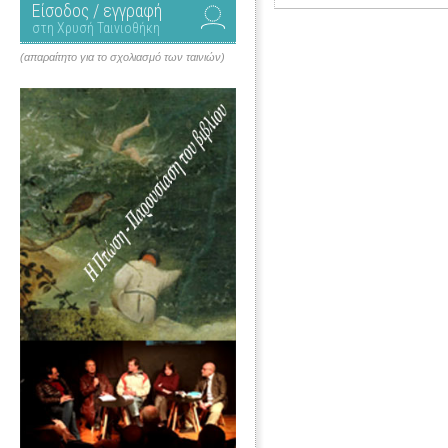
Είσοδος / εγγραφή
στη Χρυσή Ταινιοθήκη
(απαραίτητο για το σχολιασμό των ταινιών)