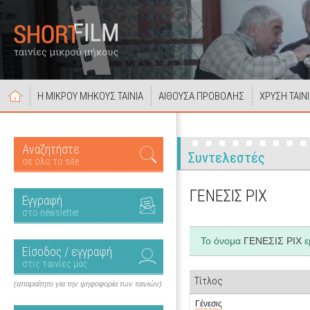
Η ΜΙΚΡΟΥ ΜΗΚΟΥΣ ΤΑΙΝΙΑ
ΑΙΘΟΥΣΑ ΠΡΟΒΟΛΗΣ
ΧΡΥΣΗ ΤΑΙΝ
Αναζητήστε
Συντελεστές
σε όλο το site
ΓΕΝΕΣΙΣ ΡΙΧ
Εγγραφή
στο newsletter
Το όνομα
ΓΕΝΕΣΙΣ ΡΙΧ
ε
Είσοδος / εγγραφή
στις ταινίες μας
Τίτλος
(απαραίτητο για την ψηφοφορία των ταινιών)
Γένεσις