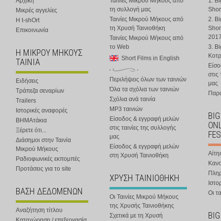
Αρχική
Ταινίες Μικρού Μήκους από
1. B
τη συλλογή μας
Shor
Μικρές αγγελίες
Ταινίες Μικρού Μήκους από
2. B
Η t-shOrt
τη Χρυσή Ταινιοθήκη
Shor
Επικοινωνία
201
Ταινίες Μικρού Μήκους από
το Web
3. B
Η ΜΙΚΡΟΥ ΜΗΚΟΥΣ
Κοτ
Short Films in English
ΤΑΙΝΙΑ
Είσο
στις
Περιλήψεις όλων των ταινιών
Ειδήσεις
μας
Όλα τα σχόλια των ταινιών
Τράπεζα σεναρίων
Παρα
Σχόλια ανά ταινία
Trailers
MP3 ταινιών
Ιστορικές αναφορές
BIG
Είσοδος & εγγραφή μελών
ΒΗΜΑτάκια
ONL
στις ταινίες της συλλογής
Ξέρετε ότι...
FES
μας
Διάσημοι στην Ταινία
Είσοδος & εγγραφή μελών
Μικρού Μήκους
Αίτη
στη Χρυσή Ταινιοθήκη
Ραδιοφωνικές εκπομπές
Κανο
Προτάσεις για το site
Πλη
ΧΡΥΣΗ ΤΑΙΝΙΟΘΗΚΗ
Ιστο
ΒΑΣΗ ΔΕΔΟΜΕΝΩΝ
Οι τα
Οι Ταινίες Μικρού Μήκους
της Χρυσής Ταινιοθήκης
Αναζήτηση τίτλου
BIG
Σχετικά με τη Χρυσή
Καταχώρηση / επεξεργασία