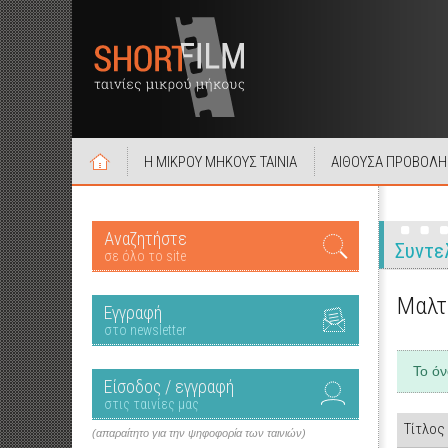
Η ΜΙΚΡΟΥ ΜΗΚΟΥΣ ΤΑΙΝΙΑ
ΑΙΘΟΥΣΑ ΠΡΟΒΟΛΗ
Αναζητήστε
Συντε
σε όλο το site
Μαλτ
Εγγραφή
στο newsletter
Το ό
Είσοδος / εγγραφή
στις ταινίες μας
Τίτλος
(απαραίτητο για την ψηφοφορία των ταινιών)