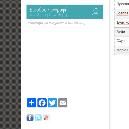
Προετο
Είσοδος / εγγραφή
Joanna
στη Χρυσή Ταινιοθήκη
Ένας χ
(απαραίτητο για το σχολιασμό των ταινιών)
Αντίο
Όλγα
Μαρία 
Share
Facebook
Twitter
Email