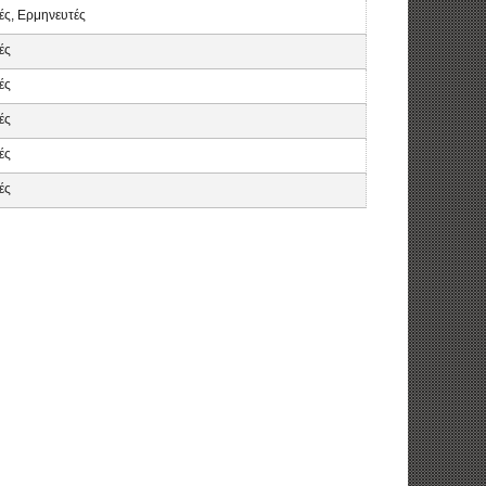
ές, Ερμηνευτές
ές
ές
ές
ές
ές