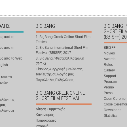
ΟΛΗΣ
BIG BANG
BIG BANG 
SHORT FIL
(BBISFF) 2
υς από τη
1. BigBang Greek Online Short Film
Festival
υς από τη
2. BigBang International Short Film
BBISFF
Festival (BBISFF) 2017
Movies
ους από το Web
3. BigBang / Φεστιβάλ Κοτρώνη
Awards
(ΦΦΚ)
Rules
nglish
Είσοδος & εγγραφή μελών στις
Gallery
ταινίες της συλλογής μας
Support
 ταινιών
Παραλληλες Εκδηλώσεις
Program
ινιών
Promo
BIG BANG GREEK ONLINE
Press
SHORT FILM FESTIVAL
Open Ceremo
ελών στις
Close Ceremo
 μας
Αίτηση Συμμετοχής
Downloads
μελών στη
Κανονισμός
Statistics
Πληροφορίες
Ιστορικό