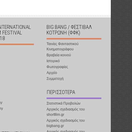
INTERNATIONAL
BIG BANG / ΦΕΣΤΙΒΑΛ
M FESTIVAL
ΚΟΤΡΩΝΗ (ΦΦΚ)
018
Ταινίες Φανταστικού
Κινηματογράφου
Βραβεία κοινού
Ιστορικό
Φωτογραφίες
Αρχείο
Συμμετοχή
ΠΕΡΙΣΣΟΤΕΡΑ
ny
Στατιστικά Προβολών
ny
Αρχικός σχεδιασμός του
shortfilm.gr
Αρχικός σχεδιασμός του
bigbang.gr
Αρχικός σχεδιασμός του