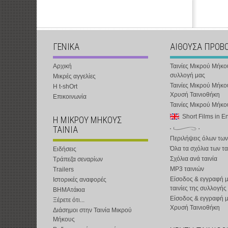
ΓΕΝΙΚΑ
ΑΙΘΟΥΣΑ ΠΡΟΒ
Αρχική
Ταινίες Μικρού Μήκο
συλλογή μας
Μικρές αγγελίες
Ταινίες Μικρού Μήκο
Η t-shOrt
Χρυσή Ταινιοθήκη
Επικοινωνία
Ταινίες Μικρού Μήκ
Short Films in E
Η ΜΙΚΡΟΥ ΜΗΚΟΥΣ
ΤΑΙΝΙΑ
Περιλήψεις όλων των
Όλα τα σχόλια των τα
Ειδήσεις
Σχόλια ανά ταινία
Τράπεζα σεναρίων
MP3 ταινιών
Trailers
Είσοδος & εγγραφή μ
Ιστορικές αναφορές
ταινίες της συλλογής
ΒΗΜΑτάκια
Είσοδος & εγγραφή 
Ξέρετε ότι...
Χρυσή Ταινιοθήκη
Διάσημοι στην Ταινία Μικρού
Μήκους