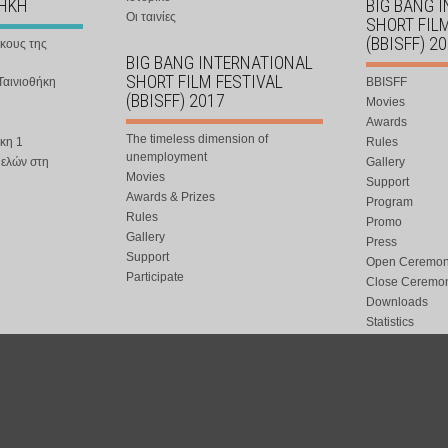
ΘΗΚΗ
BIG BANG 
Οι ταινίες
SHORT FIL
(BBISFF) 2
ήκους της
BIG BANG INTERNATIONAL
SHORT FILM FESTIVAL
Ταινιοθήκη
BBISFF
(BBISFF) 2017
Movies
Awards
The timeless dimension of
κη 1
Rules
unemployment
μελών στη
Gallery
Movies
Support
Awards & Prizes
Program
Rules
Promo
Gallery
Press
Support
Open Ceremo
Participate
Close Ceremo
Downloads
Statistics
Participation
Special Event
ort.gr