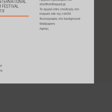
INTERNATIONAL
shortfromthepast.gr
M FESTIVAL
Το αρχικό intro υποδοχής στο
019
εταιρικό site της t-shOrt
Φωτογραφίες στο background
Wallpapers
Αφίσες
ny
ny
copyright © 2002-2026 by
t-shOrt
: all rights reserved
web design by
ward15