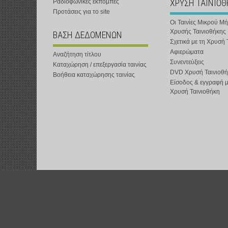
ΧΡΥΣΗ ΤΑΙΝΙΟ
Ραδιοφωνικές εκπομπές
Προτάσεις για το site
Οι Ταινίες Μικρού Μ
Χρυσής Ταινιοθήκης
ΒΑΣΗ ΔΕΔΟΜΕΝΩΝ
Σχετικά με τη Χρυσή 
Αφιερώματα
Αναζήτηση τίτλου
Συνεντεύξεις
Καταχώρηση / επεξεργασία ταινίας
DVD Χρυσή Ταινιοθή
Βοήθεια καταχώρησης ταινίας
Είσοδος & εγγραφή 
Χρυσή Ταινιοθήκη
t-shOrt : Αστική Μη Κερδοσκοπική Εταιρεία :
www.t-short.gr
:
info@t-sh
Χατζημιχαηλίδης Κυριάκος :
http://www.t-short.gr/Kyr/