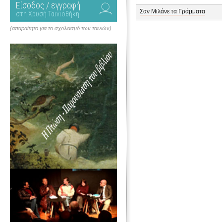
Είσοδος / εγγραφή
Σαν Μιλάνε τα Γράμματα
στη Χρυσή Ταινιοθήκη
(απαραίτητο για το σχολιασμό των ταινιών)