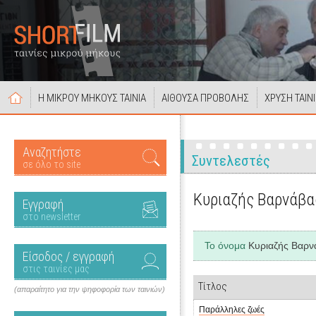
Η ΜΙΚΡΟΥ ΜΗΚΟΥΣ ΤΑΙΝΙΑ
ΑΙΘΟΥΣΑ ΠΡΟΒΟΛΗΣ
ΧΡΥΣΗ ΤΑΙΝ
Αναζητήστε
Συντελεστές
σε όλο το site
Κυριαζής Βαρνάβα
Εγγραφή
στο newsletter
Το όνομα
Κυριαζής Βαρν
Είσοδος / εγγραφή
στις ταινίες μας
Τίτλος
(απαραίτητο για την ψηφοφορία των ταινιών)
Παράλληλες ζωές