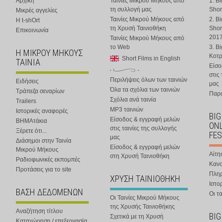
Αρχική
Ταινίες Μικρού Μήκους από
1. B
τη συλλογή μας
Shor
Μικρές αγγελίες
Ταινίες Μικρού Μήκους από
2. B
Η t-shOrt
τη Χρυσή Ταινιοθήκη
Shor
Επικοινωνία
201
Ταινίες Μικρού Μήκους από
το Web
3. B
Η ΜΙΚΡΟΥ ΜΗΚΟΥΣ
Κοτ
Short Films in English
ΤΑΙΝΙΑ
Είσο
στις
Περιλήψεις όλων των ταινιών
Ειδήσεις
μας
Όλα τα σχόλια των ταινιών
Τράπεζα σεναρίων
Παρα
Σχόλια ανά ταινία
Trailers
MP3 ταινιών
Ιστορικές αναφορές
BIG
Είσοδος & εγγραφή μελών
ΒΗΜΑτάκια
ONL
στις ταινίες της συλλογής
Ξέρετε ότι...
FES
μας
Διάσημοι στην Ταινία
Είσοδος & εγγραφή μελών
Μικρού Μήκους
Αίτη
στη Χρυσή Ταινιοθήκη
Ραδιοφωνικές εκπομπές
Κανο
Προτάσεις για το site
Πλη
ΧΡΥΣΗ ΤΑΙΝΙΟΘΗΚΗ
Ιστο
ΒΑΣΗ ΔΕΔΟΜΕΝΩΝ
Οι τα
Οι Ταινίες Μικρού Μήκους
της Χρυσής Ταινιοθήκης
Αναζήτηση τίτλου
BIG
Σχετικά με τη Χρυσή
Καταχώρηση / επεξεργασία