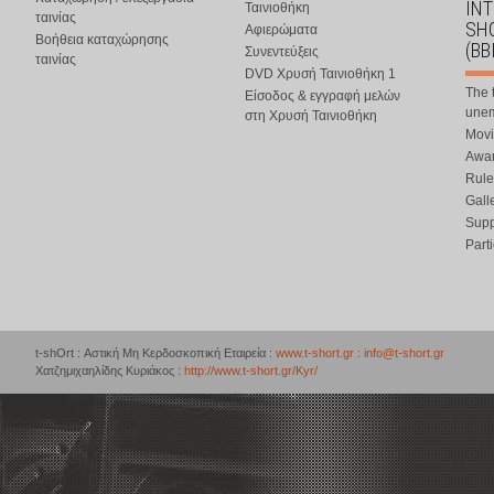
IN
Ταινιοθήκη
ταινίας
SHO
Αφιερώματα
Βοήθεια καταχώρησης
(BB
Συνεντεύξεις
ταινίας
DVD Χρυσή Ταινιοθήκη 1
The 
Είσοδος & εγγραφή μελών
une
στη Χρυσή Ταινιοθήκη
Movi
Awar
Rule
Gall
Supp
Part
t-shOrt : Αστική Μη Κερδοσκοπική Εταιρεία :
www.t-short.gr
:
info@t-short.gr
Χατζημιχαηλίδης Κυριάκος :
http://www.t-short.gr/Kyr/