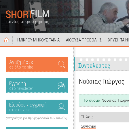
Η ΜΙΚΡΟΥ ΜΗΚΟΥΣ ΤΑΙΝΙΑ
ΑΙΘΟΥΣΑ ΠΡΟΒΟΛΗΣ
ΧΡΥΣΗ ΤΑΙΝ
Αναζητήστε
Συντελεστές
σε όλο το site
Νούσιας Γιώργος
Εγγραφή
στο newsletter
Το όνομα
Νούσιας Γιώργ
Είσοδος / εγγραφή
στις ταινίες μας
Τίτλος
(απαραίτητο για την ψηφοφορία των ταινιών)
Σύνταγμα