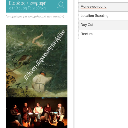
Είσοδος / εγγραφή
Money-go-round
στη Χρυσή Ταινιοθήκη
Location Scouting
(απαραίτητο για το σχολιασμό των ταινιών)
Day Out
Rectum