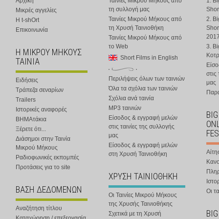
Αρχική
Ταινίες Μικρού Μήκους από
1. B
τη συλλογή μας
Shor
Μικρές αγγελίες
Ταινίες Μικρού Μήκους από
2. B
Η t-shOrt
τη Χρυσή Ταινιοθήκη
Shor
Επικοινωνία
201
Ταινίες Μικρού Μήκους από
το Web
3. B
Η ΜΙΚΡΟΥ ΜΗΚΟΥΣ
Κοτ
Short Films in English
ΤΑΙΝΙΑ
Είσο
στις
Περιλήψεις όλων των ταινιών
Ειδήσεις
μας
Όλα τα σχόλια των ταινιών
Τράπεζα σεναρίων
Παρα
Σχόλια ανά ταινία
Trailers
MP3 ταινιών
Ιστορικές αναφορές
BIG
Είσοδος & εγγραφή μελών
ΒΗΜΑτάκια
ONL
στις ταινίες της συλλογής
Ξέρετε ότι...
FES
μας
Διάσημοι στην Ταινία
Είσοδος & εγγραφή μελών
Μικρού Μήκους
Αίτη
στη Χρυσή Ταινιοθήκη
Ραδιοφωνικές εκπομπές
Κανο
Προτάσεις για το site
Πλη
ΧΡΥΣΗ ΤΑΙΝΙΟΘΗΚΗ
Ιστο
ΒΑΣΗ ΔΕΔΟΜΕΝΩΝ
Οι τα
Οι Ταινίες Μικρού Μήκους
της Χρυσής Ταινιοθήκης
Αναζήτηση τίτλου
BIG
Σχετικά με τη Χρυσή
Καταχώρηση / επεξεργασία