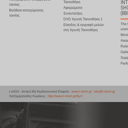
IN
Ταινιοθήκη
ταινίας
SHO
Αφιερώματα
Βοήθεια καταχώρησης
(BB
Συνεντεύξεις
ταινίας
DVD Χρυσή Ταινιοθήκη 1
The 
Είσοδος & εγγραφή μελών
une
στη Χρυσή Ταινιοθήκη
Movi
Awar
Rule
Gall
Supp
Part
t-shOrt : Αστική Μη Κερδοσκοπική Εταιρεία :
www.t-short.gr
:
info@t-short.gr
Χατζημιχαηλίδης Κυριάκος :
http://www.t-short.gr/Kyr/