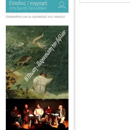
Είσοδος / εγγραφή
στη Χρυσή Ταινιοθήκη
(απαραίτητο για το σχολιασμό των ταινιών)