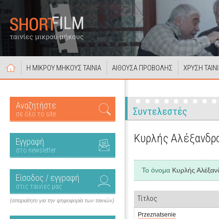
Η ΜΙΚΡΟΥ ΜΗΚΟΥΣ ΤΑΙΝΙΑ
ΑΙΘΟΥΣΑ ΠΡΟΒΟΛΗΣ
ΧΡΥΣΗ ΤΑΙΝ
Αναζητήστε
Συντελεστές
σε όλο το site
Κυρλής Αλέξανδρ
Εγγραφή
στο newsletter
Το όνομα
Κυρλής Αλέξαν
Είσοδος / εγγραφή
στις ταινίες μας
Τίτλος
(απαραίτητο για την ψηφοφορία των ταινιών)
Przeznatsenie