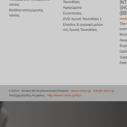
IN
Ταινιοθήκη
ταινίας
SHO
Αφιερώματα
Βοήθεια καταχώρησης
(BB
Συνεντεύξεις
ταινίας
DVD Χρυσή Ταινιοθήκη 1
The 
Είσοδος & εγγραφή μελών
une
στη Χρυσή Ταινιοθήκη
Movi
Awar
Rule
Gall
Supp
Part
t-shOrt : Αστική Μη Κερδοσκοπική Εταιρεία :
www.t-short.gr
:
info@t-short.gr
Χατζημιχαηλίδης Κυριάκος :
http://www.t-short.gr/Kyr/