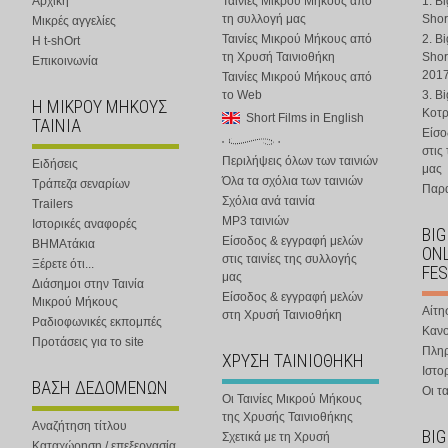
Αρχική
Ταινίες Μικρού Μήκους από
1. B
τη συλλογή μας
Shor
Μικρές αγγελίες
Ταινίες Μικρού Μήκους από
2. B
Η t-shOrt
τη Χρυσή Ταινιοθήκη
Shor
Επικοινωνία
201
Ταινίες Μικρού Μήκους από
το Web
3. B
Η ΜΙΚΡΟΥ ΜΗΚΟΥΣ
Κοτ
Short Films in English
ΤΑΙΝΙΑ
Είσο
στις
Περιλήψεις όλων των ταινιών
Ειδήσεις
μας
Όλα τα σχόλια των ταινιών
Τράπεζα σεναρίων
Παρα
Σχόλια ανά ταινία
Trailers
MP3 ταινιών
Ιστορικές αναφορές
BIG
Είσοδος & εγγραφή μελών
ΒΗΜΑτάκια
ONL
στις ταινίες της συλλογής
Ξέρετε ότι...
FES
μας
Διάσημοι στην Ταινία
Είσοδος & εγγραφή μελών
Μικρού Μήκους
Αίτη
στη Χρυσή Ταινιοθήκη
Ραδιοφωνικές εκπομπές
Κανο
Προτάσεις για το site
Πλη
ΧΡΥΣΗ ΤΑΙΝΙΟΘΗΚΗ
Ιστο
ΒΑΣΗ ΔΕΔΟΜΕΝΩΝ
Οι τα
Οι Ταινίες Μικρού Μήκους
της Χρυσής Ταινιοθήκης
Αναζήτηση τίτλου
BIG
Σχετικά με τη Χρυσή
Καταχώρηση / επεξεργασία