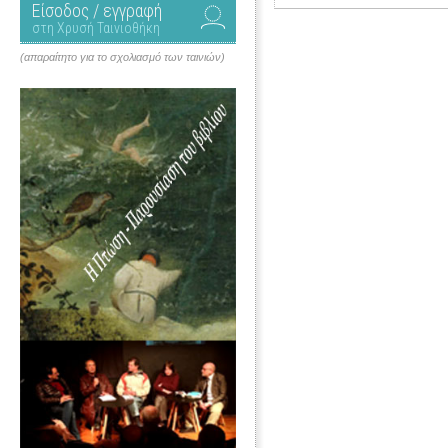
Είσοδος / εγγραφή
στη Χρυσή Ταινιοθήκη
(απαραίτητο για το σχολιασμό των ταινιών)