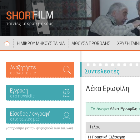
Η ΜΙΚΡΟΥ ΜΗΚΟΥΣ ΤΑΙΝΙΑ
ΑΙΘΟΥΣΑ ΠΡΟΒΟΛΗΣ
ΧΡΥΣΗ ΤΑΙΝ
Αναζητήστε
Συντελεστές
σε όλο το site
Λέκα Ερωφίλη
Εγγραφή
στο newsletter
Το όνομα
Λέκα Ερωφίλη
ε
Είσοδος / εγγραφή
στις ταινίες μας
Τίτλος
(απαραίτητο για την ψηφοφορία των ταινιών)
Η Πρακτική Εξάσκηση