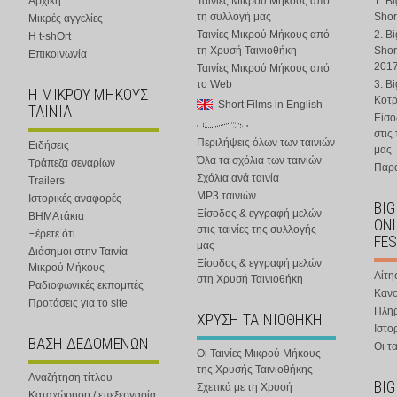
Αρχική
Ταινίες Μικρού Μήκους από
1. B
τη συλλογή μας
Shor
Μικρές αγγελίες
Ταινίες Μικρού Μήκους από
2. B
Η t-shOrt
τη Χρυσή Ταινιοθήκη
Shor
Επικοινωνία
201
Ταινίες Μικρού Μήκους από
το Web
3. B
Η ΜΙΚΡΟΥ ΜΗΚΟΥΣ
Κοτ
Short Films in English
ΤΑΙΝΙΑ
Είσο
στις
Περιλήψεις όλων των ταινιών
Ειδήσεις
μας
Όλα τα σχόλια των ταινιών
Τράπεζα σεναρίων
Παρα
Σχόλια ανά ταινία
Trailers
MP3 ταινιών
Ιστορικές αναφορές
BIG
Είσοδος & εγγραφή μελών
ΒΗΜΑτάκια
ONL
στις ταινίες της συλλογής
Ξέρετε ότι...
FES
μας
Διάσημοι στην Ταινία
Είσοδος & εγγραφή μελών
Μικρού Μήκους
Αίτη
στη Χρυσή Ταινιοθήκη
Ραδιοφωνικές εκπομπές
Κανο
Προτάσεις για το site
Πλη
ΧΡΥΣΗ ΤΑΙΝΙΟΘΗΚΗ
Ιστο
ΒΑΣΗ ΔΕΔΟΜΕΝΩΝ
Οι τα
Οι Ταινίες Μικρού Μήκους
της Χρυσής Ταινιοθήκης
Αναζήτηση τίτλου
BIG
Σχετικά με τη Χρυσή
Καταχώρηση / επεξεργασία