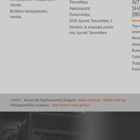
IN
Ταινιοθήκη
ταινίας
SHO
Αφιερώματα
Βοήθεια καταχώρησης
(BB
Συνεντεύξεις
ταινίας
DVD Χρυσή Ταινιοθήκη 1
The 
Είσοδος & εγγραφή μελών
une
στη Χρυσή Ταινιοθήκη
Movi
Awar
Rule
Gall
Supp
Part
t-shOrt : Αστική Μη Κερδοσκοπική Εταιρεία :
www.t-short.gr
:
info@t-short.gr
Χατζημιχαηλίδης Κυριάκος :
http://www.t-short.gr/Kyr/