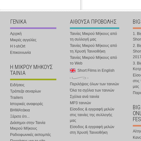
ΓΕΝΙΚΑ
ΑΙΘΟΥΣΑ ΠΡΟΒΟΛΗΣ
BIG
Αρχική
Ταινίες Μικρού Μήκους από
1. B
τη συλλογή μας
Shor
Μικρές αγγελίες
Ταινίες Μικρού Μήκους από
2. B
Η t-shOrt
τη Χρυσή Ταινιοθήκη
Shor
Επικοινωνία
201
Ταινίες Μικρού Μήκους από
το Web
3. B
Η ΜΙΚΡΟΥ ΜΗΚΟΥΣ
Κοτ
Short Films in English
ΤΑΙΝΙΑ
Είσο
στις
Περιλήψεις όλων των ταινιών
Ειδήσεις
μας
Όλα τα σχόλια των ταινιών
Τράπεζα σεναρίων
Παρα
Σχόλια ανά ταινία
Trailers
MP3 ταινιών
Ιστορικές αναφορές
BIG
Είσοδος & εγγραφή μελών
ΒΗΜΑτάκια
ONL
στις ταινίες της συλλογής
Ξέρετε ότι...
FES
μας
Διάσημοι στην Ταινία
Είσοδος & εγγραφή μελών
Μικρού Μήκους
Αίτη
στη Χρυσή Ταινιοθήκη
Ραδιοφωνικές εκπομπές
Κανο