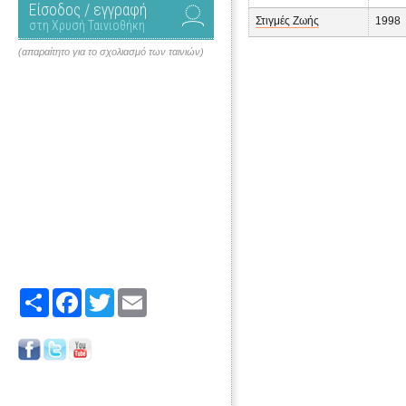
Είσοδος / εγγραφή
Στιγμές Ζωής
1998
στη Χρυσή Ταινιοθήκη
(απαραίτητο για το σχολιασμό των ταινιών)
Share
Facebook
Twitter
Email