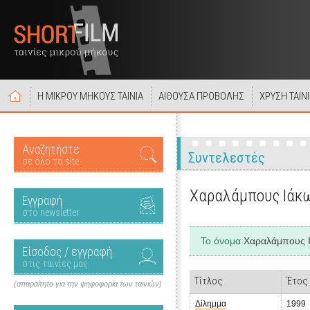
Η ΜΙΚΡΟΥ ΜΗΚΟΥΣ ΤΑΙΝΙΑ
ΑΙΘΟΥΣΑ ΠΡΟΒΟΛΗΣ
ΧΡΥΣΗ ΤΑΙΝ
Αναζητήστε
Συντελεστές
σε όλο το site
Χαραλάμπους Ιάκ
Εγγραφή
στο newsletter
Το όνομα
Χαραλάμπους 
Είσοδος / εγγραφή
στις ταινίες μας
Τίτλος
Έτος
(απαραίτητο για την ψηφοφορία των ταινιών)
Δίλημμα
1999