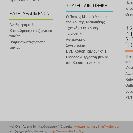
Προτάσεις για το site
Πλη
ΧΡΥΣΗ ΤΑΙΝΙΟΘΗΚΗ
Ιστο
ΒΑΣΗ ΔΕΔΟΜΕΝΩΝ
Οι τα
Οι Ταινίες Μικρού Μήκους
της Χρυσής Ταινιοθήκης
Αναζήτηση τίτλου
BIG
Σχετικά με τη Χρυσή
Καταχώρηση / επεξεργασία
IN
Ταινιοθήκη
ταινίας
SHO
Αφιερώματα
Βοήθεια καταχώρησης
(BB
Συνεντεύξεις
ταινίας
DVD Χρυσή Ταινιοθήκη 1
The 
Είσοδος & εγγραφή μελών
une
στη Χρυσή Ταινιοθήκη
Movi
Awar
Rule
Gall
Supp
Part
t-shOrt : Αστική Μη Κερδοσκοπική Εταιρεία :
www.t-short.gr
:
info@t-short.gr
Χατζημιχαηλίδης Κυριάκος :
http://www.t-short.gr/Kyr/