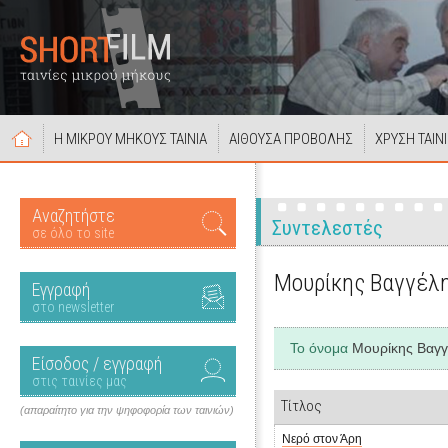
Η ΜΙΚΡΟΥ ΜΗΚΟΥΣ ΤΑΙΝΙΑ
ΑΙΘΟΥΣΑ ΠΡΟΒΟΛΗΣ
ΧΡΥΣΗ ΤΑΙΝ
Αναζητήστε
Συντελεστές
σε όλο το site
Μουρίκης Βαγγέλ
Εγγραφή
στο newsletter
Το όνομα
Μουρίκης Βαγγ
Είσοδος / εγγραφή
στις ταινίες μας
Τίτλος
(απαραίτητο για την ψηφοφορία των ταινιών)
Νερό στον Άρη