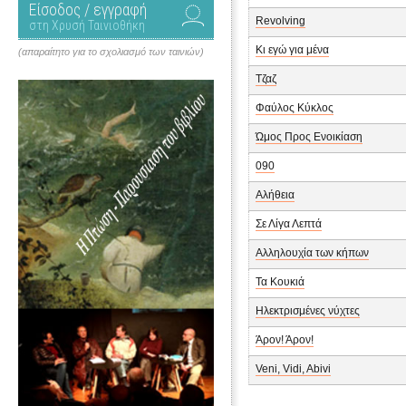
Είσοδος / εγγραφή
Revolving
στη Χρυσή Ταινιοθήκη
Κι εγώ για μένα
(απαραίτητο για το σχολιασμό των ταινιών)
Τζαζ
Φαύλος Κύκλος
Ώμος Προς Ενοικίαση
090
Αλήθεια
Σε Λίγα Λεπτά
Αλληλουχία των κήπων
Τα Κουκιά
Ηλεκτρισμένες νύχτες
Άρον! Άρον!
Veni, Vidi, Abivi