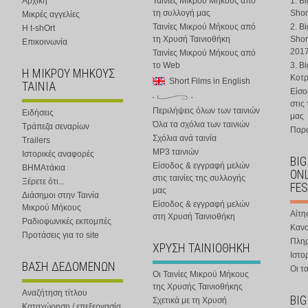
Αρχική
Ταινίες Μικρού Μήκους από
1. B
τη συλλογή μας
Shor
Μικρές αγγελίες
Ταινίες Μικρού Μήκους από
2. B
Η t-shOrt
τη Χρυσή Ταινιοθήκη
Shor
Επικοινωνία
201
Ταινίες Μικρού Μήκους από
το Web
3. B
Η ΜΙΚΡΟΥ ΜΗΚΟΥΣ
Κοτ
Short Films in English
ΤΑΙΝΙΑ
Είσο
στις
Περιλήψεις όλων των ταινιών
Ειδήσεις
μας
Όλα τα σχόλια των ταινιών
Τράπεζα σεναρίων
Παρα
Σχόλια ανά ταινία
Trailers
MP3 ταινιών
Ιστορικές αναφορές
BIG
Είσοδος & εγγραφή μελών
ΒΗΜΑτάκια
ONL
στις ταινίες της συλλογής
Ξέρετε ότι...
FES
μας
Διάσημοι στην Ταινία
Είσοδος & εγγραφή μελών
Μικρού Μήκους
Αίτη
στη Χρυσή Ταινιοθήκη
Ραδιοφωνικές εκπομπές
Κανο
Προτάσεις για το site
Πλη
ΧΡΥΣΗ ΤΑΙΝΙΟΘΗΚΗ
Ιστο
ΒΑΣΗ ΔΕΔΟΜΕΝΩΝ
Οι τα
Οι Ταινίες Μικρού Μήκους
της Χρυσής Ταινιοθήκης
Αναζήτηση τίτλου
BIG
Σχετικά με τη Χρυσή
Καταχώρηση / επεξεργασία