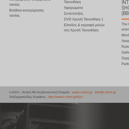
IN
Ταινιοθήκη
ταινίας
SHO
Αφιερώματα
Βοήθεια καταχώρησης
(BB
Συνεντεύξεις
ταινίας
DVD Χρυσή Ταινιοθήκη 1
The 
Είσοδος & εγγραφή μελών
une
στη Χρυσή Ταινιοθήκη
Movi
Awar
Rule
Gall
Supp
Part
t-shOrt : Αστική Μη Κερδοσκοπική Εταιρεία :
www.t-short.gr
:
info@t-short.gr
Χατζημιχαηλίδης Κυριάκος :
http://www.t-short.gr/Kyr/