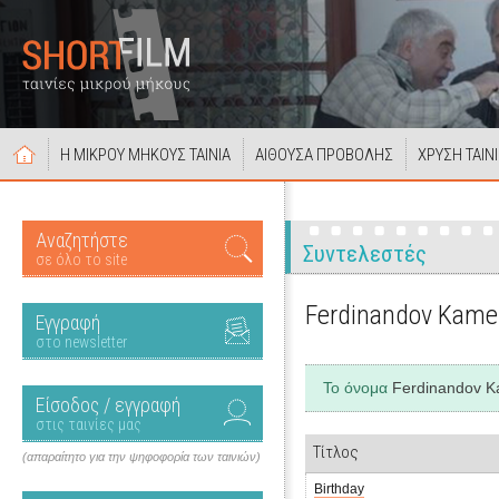
Η ΜΙΚΡΟΥ ΜΗΚΟΥΣ ΤΑΙΝΙΑ
ΑΙΘΟΥΣΑ ΠΡΟΒΟΛΗΣ
ΧΡΥΣΗ ΤΑΙΝ
Αναζητήστε
Συντελεστές
σε όλο το site
Ferdinandov Kam
Εγγραφή
στο newsletter
Το όνομα
Ferdinandov 
Είσοδος / εγγραφή
στις ταινίες μας
Τίτλος
(απαραίτητο για την ψηφοφορία των ταινιών)
Birthday