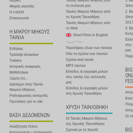
Αρχική
Ταινίες Μικρού Μήκους από
1. B
τη συλλογή μας
Shor
Μικρές αγγελίες
Ταινίες Μικρού Μήκους από
2. B
Η t-shOrt
τη Χρυσή Ταινιοθήκη
Shor
Επικοινωνία
201
Ταινίες Μικρού Μήκους από
το Web
3. B
Η ΜΙΚΡΟΥ ΜΗΚΟΥΣ
Κοτ
Short Films in English
ΤΑΙΝΙΑ
Είσο
στις
Περιλήψεις όλων των ταινιών
Ειδήσεις
μας
Όλα τα σχόλια των ταινιών
Τράπεζα σεναρίων
Παρα
Σχόλια ανά ταινία
Trailers
MP3 ταινιών
Ιστορικές αναφορές
BIG
Είσοδος & εγγραφή μελών
ΒΗΜΑτάκια
ONL
στις ταινίες της συλλογής
Ξέρετε ότι...
FES
μας
Διάσημοι στην Ταινία
Είσοδος & εγγραφή μελών
Μικρού Μήκους
Αίτη
στη Χρυσή Ταινιοθήκη
Ραδιοφωνικές εκπομπές
Κανο
Προτάσεις για το site
Πλη
ΧΡΥΣΗ ΤΑΙΝΙΟΘΗΚΗ
Ιστο
ΒΑΣΗ ΔΕΔΟΜΕΝΩΝ
Οι τα
Οι Ταινίες Μικρού Μήκους
της Χρυσής Ταινιοθήκης
Αναζήτηση τίτλου
BIG
Σχετικά με τη Χρυσή
Καταχώρηση / επεξεργασία