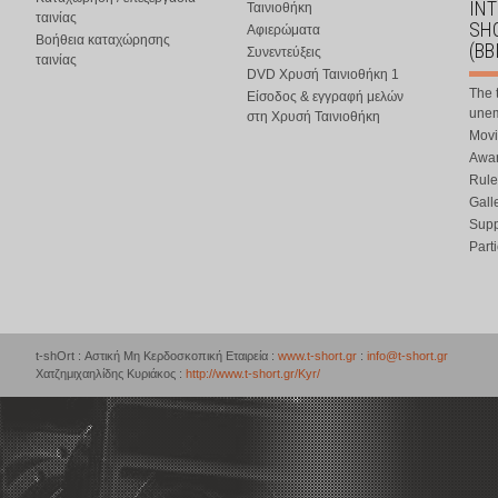
IN
Ταινιοθήκη
ταινίας
SHO
Αφιερώματα
Βοήθεια καταχώρησης
(BB
Συνεντεύξεις
ταινίας
DVD Χρυσή Ταινιοθήκη 1
The 
Είσοδος & εγγραφή μελών
une
στη Χρυσή Ταινιοθήκη
Movi
Awar
Rule
Gall
Supp
Part
t-shOrt : Αστική Μη Κερδοσκοπική Εταιρεία :
www.t-short.gr
:
info@t-short.gr
Χατζημιχαηλίδης Κυριάκος :
http://www.t-short.gr/Kyr/