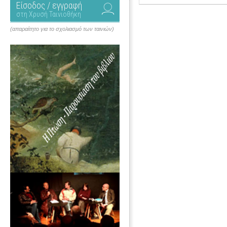
Είσοδος / εγγραφή
στη Χρυσή Ταινιοθήκη
(απαραίτητο για το σχολιασμό των ταινιών)