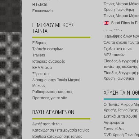
Ταινίες Μικρού Μήκο
Η t-shOrt
Χρυσή Ταινιοθήκη
Επικοινωνία
Ταινίες Μικρού Μήκ
Short Films in E
Η ΜΙΚΡΟΥ ΜΗΚΟΥΣ
ΤΑΙΝΙΑ
Περιλήψεις όλων των
Όλα τα σχόλια των τα
Ειδήσεις
Σχόλια ανά ταινία
Τράπεζα σεναρίων
MP3 ταινιών
Trailers
Είσοδος & εγγραφή μ
Ιστορικές αναφορές
ταινίες της συλλογής
ΒΗΜΑτάκια
Είσοδος & εγγραφή 
Ξέρετε ότι...
Χρυσή Ταινιοθήκη
Διάσημοι στην Ταινία Μικρού
Μήκους
ΧΡΥΣΗ ΤΑΙΝΙΟ
Ραδιοφωνικές εκπομπές
Προτάσεις για το site
Οι Ταινίες Μικρού Μ
Χρυσής Ταινιοθήκης
ΒΑΣΗ ΔΕΔΟΜΕΝΩΝ
Σχετικά με τη Χρυσή 
Αφιερώματα
Αναζήτηση τίτλου
Συνεντεύξεις
Καταχώρηση / επεξεργασία ταινίας
DVD Χρυσή Ταινιοθή
Βοήθεια καταχώρησης ταινίας