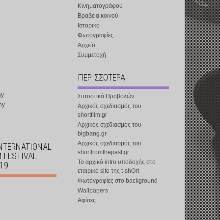
Κινηματογράφου
Βραβεία κοινού
Ιστορικό
Φωτογραφίες
Αρχείο
Συμμετοχή
ΠΕΡΙΣΣΟΤΕΡΑ
ny
Στατιστικά Προβολών
ny
Αρχικός σχεδιασμός του
shortfilm.gr
Αρχικός σχεδιασμός του
bigbang.gr
Αρχικός σχεδιασμός του
INTERNATIONAL
shortfromthepast.gr
M FESTIVAL
Το αρχικό intro υποδοχής στο
019
εταιρικό site της t-shOrt
Φωτογραφίες στο background
Wallpapers
Αφίσες