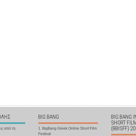
ΟΛΗΣ
BIG BANG
BIG BANG 
SHORT FIL
(BBISFF) 2
υς από τη
1. BigBang Greek Online Short Film
Festival