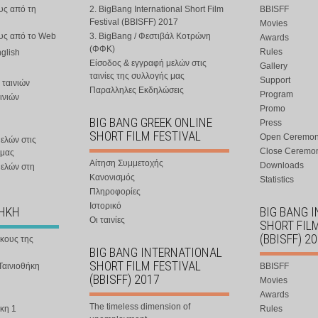
υς από τη
2. BigBang International Short Film
BBISFF
Festival (BBISFF) 2017
Movies
ους από το Web
3. BigBang / Φεστιβάλ Κοτρώνη
Awards
(ΦΦΚ)
Rules
nglish
Είσοδος & εγγραφή μελών στις
Gallery
ταινίες της συλλογής μας
Support
 ταινιών
Παραλληλες Εκδηλώσεις
Program
ινιών
Promo
BIG BANG GREEK ONLINE
Press
SHORT FILM FESTIVAL
Open Ceremo
ελών στις
Close Ceremo
 μας
Αίτηση Συμμετοχής
Downloads
μελών στη
Κανονισμός
Statistics
Πληροφορίες
Ιστορικό
ΘΗΚΗ
BIG BANG 
Οι ταινίες
SHORT FIL
(BBISFF) 2
ήκους της
BIG BANG INTERNATIONAL
SHORT FILM FESTIVAL
Ταινιοθήκη
BBISFF
(BBISFF) 2017
Movies
Awards
The timeless dimension of
κη 1
Rules