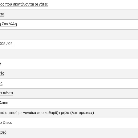
ς που σκοτώνονται οι γάτες
έτα
 Σαν Άλλη
005 / 02
ο
τές
ος
α πάντα
έλασε
κό σπιτιού με γυναίκα που καθαρίζει μήλα (λεπτομέρειες)
o Disco
εστό