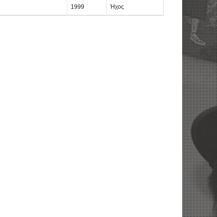
1999
Ήχος