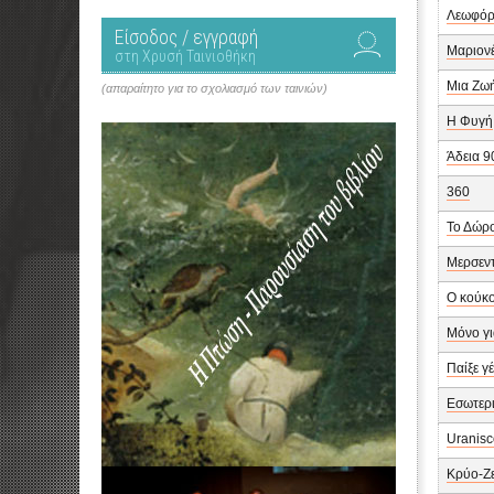
Λεωφόρο
Είσοδος / εγγραφή
Μαριον
στη Χρυσή Ταινιοθήκη
Μια Ζωή
(απαραίτητο για το σχολιασμό των ταινιών)
Η Φυγή
Άδεια 9
360
Το Δώρ
Μερσεν
Ο κούκ
Μόνο γι
Παίξε γ
Εσωτερι
Uranisc
Κρύο-Ζ