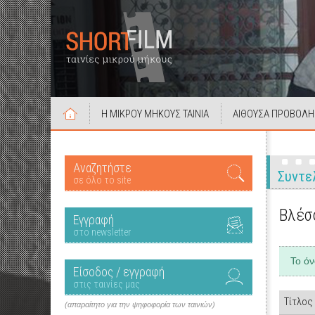
Η ΜΙΚΡΟΥ ΜΗΚΟΥΣ ΤΑΙΝΙΑ
ΑΙΘΟΥΣΑ ΠΡΟΒΟΛΗ
Αναζητήστε
Συντε
σε όλο το site
Βλέσ
Εγγραφή
στο newsletter
Το ό
Είσοδος / εγγραφή
στις ταινίες μας
Τίτλος
(απαραίτητο για την ψηφοφορία των ταινιών)