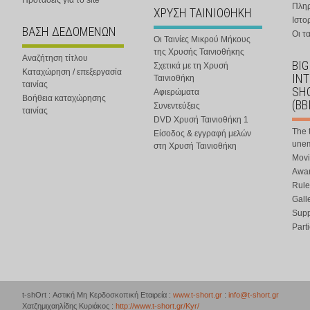
Προτάσεις για το site
Πλη
ΧΡΥΣΗ ΤΑΙΝΙΟΘΗΚΗ
Ιστο
ΒΑΣΗ ΔΕΔΟΜΕΝΩΝ
Οι τα
Οι Ταινίες Μικρού Μήκους
της Χρυσής Ταινιοθήκης
Αναζήτηση τίτλου
BIG
Σχετικά με τη Χρυσή
Καταχώρηση / επεξεργασία
IN
Ταινιοθήκη
ταινίας
SHO
Αφιερώματα
Βοήθεια καταχώρησης
(BB
Συνεντεύξεις
ταινίας
DVD Χρυσή Ταινιοθήκη 1
The 
Είσοδος & εγγραφή μελών
une
στη Χρυσή Ταινιοθήκη
Movi
Awar
Rule
Gall
Supp
Part
t-shOrt : Αστική Μη Κερδοσκοπική Εταιρεία :
www.t-short.gr
:
info@t-short.gr
Χατζημιχαηλίδης Κυριάκος :
http://www.t-short.gr/Kyr/