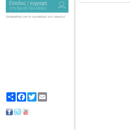
Είσοδος / εγγραφή
στη Χρυσή Ταινιοθήκη
(απαραίτητο για το σχολιασμό των ταινιών)
Share
Facebook
Twitter
Email