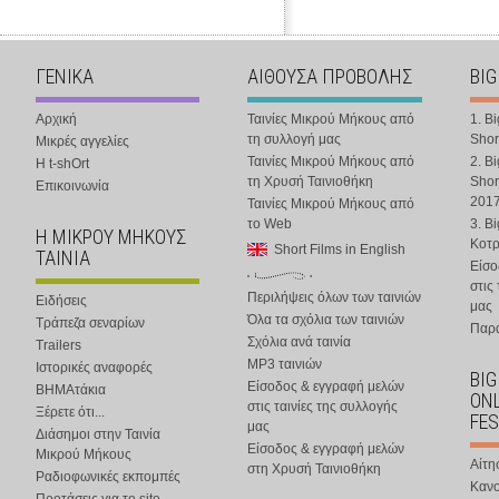
ΓΕΝΙΚΑ
ΑΙΘΟΥΣΑ ΠΡΟΒΟΛΗΣ
BIG
Αρχική
Ταινίες Μικρού Μήκους από
1. B
τη συλλογή μας
Shor
Μικρές αγγελίες
Ταινίες Μικρού Μήκους από
2. B
Η t-shOrt
τη Χρυσή Ταινιοθήκη
Shor
Επικοινωνία
201
Ταινίες Μικρού Μήκους από
το Web
3. B
Η ΜΙΚΡΟΥ ΜΗΚΟΥΣ
Κοτ
Short Films in English
ΤΑΙΝΙΑ
Είσο
στις
Περιλήψεις όλων των ταινιών
Ειδήσεις
μας
Όλα τα σχόλια των ταινιών
Τράπεζα σεναρίων
Παρα
Σχόλια ανά ταινία
Trailers
MP3 ταινιών
Ιστορικές αναφορές
BIG
Είσοδος & εγγραφή μελών
ΒΗΜΑτάκια
ONL
στις ταινίες της συλλογής
Ξέρετε ότι...
FES
μας
Διάσημοι στην Ταινία
Είσοδος & εγγραφή μελών
Μικρού Μήκους
Αίτη
στη Χρυσή Ταινιοθήκη
Ραδιοφωνικές εκπομπές
Κανο