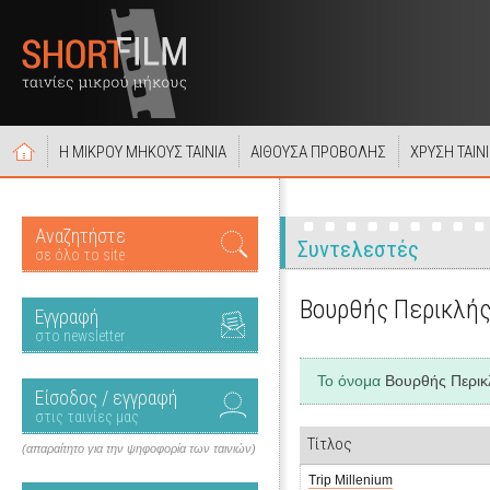
Η ΜΙΚΡΟΥ ΜΗΚΟΥΣ ΤΑΙΝΙΑ
ΑΙΘΟΥΣΑ ΠΡΟΒΟΛΗΣ
ΧΡΥΣΗ ΤΑΙΝ
Αναζητήστε
Συντελεστές
σε όλο το site
Βουρθής Περικλή
Εγγραφή
στο newsletter
Το όνομα
Βουρθής Περικ
Είσοδος / εγγραφή
στις ταινίες μας
Τίτλος
(απαραίτητο για την ψηφοφορία των ταινιών)
Trip Millenium