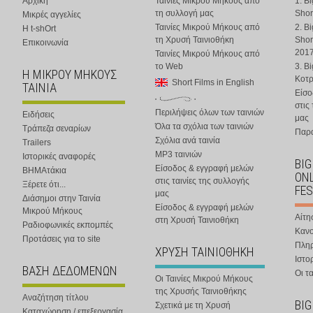
Αρχική
Ταινίες Μικρού Μήκους από
1. B
τη συλλογή μας
Shor
Μικρές αγγελίες
Ταινίες Μικρού Μήκους από
2. B
Η t-shOrt
τη Χρυσή Ταινιοθήκη
Shor
Επικοινωνία
201
Ταινίες Μικρού Μήκους από
το Web
3. B
Η ΜΙΚΡΟΥ ΜΗΚΟΥΣ
Κοτ
Short Films in English
ΤΑΙΝΙΑ
Είσο
στις
Περιλήψεις όλων των ταινιών
Ειδήσεις
μας
Όλα τα σχόλια των ταινιών
Τράπεζα σεναρίων
Παρα
Σχόλια ανά ταινία
Trailers
MP3 ταινιών
Ιστορικές αναφορές
BIG
Είσοδος & εγγραφή μελών
ΒΗΜΑτάκια
ONL
στις ταινίες της συλλογής
Ξέρετε ότι...
FES
μας
Διάσημοι στην Ταινία
Είσοδος & εγγραφή μελών
Μικρού Μήκους
Αίτη
στη Χρυσή Ταινιοθήκη
Ραδιοφωνικές εκπομπές
Κανο
Προτάσεις για το site
Πλη
ΧΡΥΣΗ ΤΑΙΝΙΟΘΗΚΗ
Ιστο
ΒΑΣΗ ΔΕΔΟΜΕΝΩΝ
Οι τα
Οι Ταινίες Μικρού Μήκους
της Χρυσής Ταινιοθήκης
Αναζήτηση τίτλου
BIG
Σχετικά με τη Χρυσή
Καταχώρηση / επεξεργασία