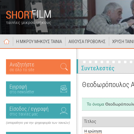
Η ΜΙΚΡΟΥ ΜΗΚΟΥΣ ΤΑΙΝΙΑ
ΑΙΘΟΥΣΑ ΠΡΟΒΟΛΗΣ
ΧΡΥΣΗ ΤΑΙΝ
Αναζητήστε
Συντελεστές
σε όλο το site
Θεοδωρόπουλος 
Εγγραφή
στο newsletter
Το όνομα
Θεοδωρόπουλο
Είσοδος / εγγραφή
στις ταινίες μας
Τίτλος
(απαραίτητο για την ψηφοφορία των ταινιών)
Η ερώτηση