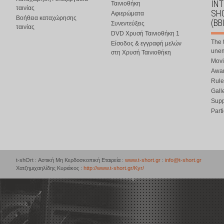
IN
Ταινιοθήκη
ταινίας
SHO
Αφιερώματα
Βοήθεια καταχώρησης
(BB
Συνεντεύξεις
ταινίας
DVD Χρυσή Ταινιοθήκη 1
The 
Είσοδος & εγγραφή μελών
une
στη Χρυσή Ταινιοθήκη
Movi
Awar
Rule
Gall
Supp
Part
t-shOrt : Αστική Μη Κερδοσκοπική Εταιρεία :
www.t-short.gr
:
info@t-short.gr
Χατζημιχαηλίδης Κυριάκος :
http://www.t-short.gr/Kyr/