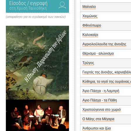
Είσοδος / εγγραφή
Μαίναλο
στη Χρυσή Ταινιοθήκη
Χειμώνας
(απαραίτητο για το σχολιασμό των ταινιών)
Φθινόπωρο
Καλοκαίρι
Αγριολούλουδα της άνοιξης
Θέρισμα - αλώνισμα
Τρύγος
Γιορτές της άνοιξης, καρναβάλ
Κύθηρα, το νησί της ουράνιας
Άγιο Πάσχα - η Λαμπρή
Αγιο Πάσχα - τα Πάθη
Χριστούγεννα στο χωριό
Ο Μάης στα Μέγαρα
Άνθρωποι και ζώα