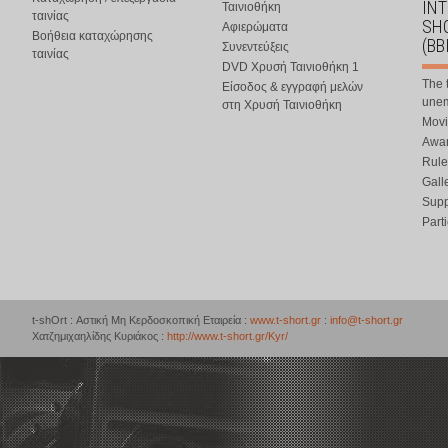
IN
Ταινιοθήκη
ταινίας
SHO
Αφιερώματα
Βοήθεια καταχώρησης
(BB
Συνεντεύξεις
ταινίας
DVD Χρυσή Ταινιοθήκη 1
The 
Είσοδος & εγγραφή μελών
une
στη Χρυσή Ταινιοθήκη
Movi
Awar
Rule
Gall
Supp
Part
t-shOrt : Αστική Μη Κερδοσκοπική Εταιρεία :
www.t-short.gr
:
info@t-short.gr
Χατζημιχαηλίδης Κυριάκος :
http://www.t-short.gr/Kyr/