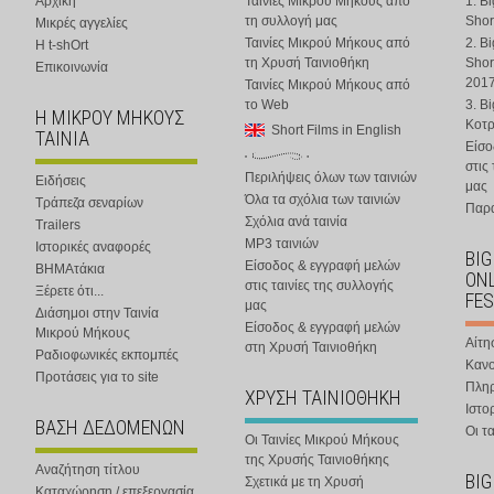
Αρχική
Ταινίες Μικρού Μήκους από
1. B
τη συλλογή μας
Shor
Μικρές αγγελίες
Ταινίες Μικρού Μήκους από
2. B
Η t-shOrt
τη Χρυσή Ταινιοθήκη
Shor
Επικοινωνία
201
Ταινίες Μικρού Μήκους από
το Web
3. B
Η ΜΙΚΡΟΥ ΜΗΚΟΥΣ
Κοτ
Short Films in English
ΤΑΙΝΙΑ
Είσο
στις
Περιλήψεις όλων των ταινιών
Ειδήσεις
μας
Όλα τα σχόλια των ταινιών
Τράπεζα σεναρίων
Παρα
Σχόλια ανά ταινία
Trailers
MP3 ταινιών
Ιστορικές αναφορές
BIG
Είσοδος & εγγραφή μελών
ΒΗΜΑτάκια
ONL
στις ταινίες της συλλογής
Ξέρετε ότι...
FES
μας
Διάσημοι στην Ταινία
Είσοδος & εγγραφή μελών
Μικρού Μήκους
Αίτη
στη Χρυσή Ταινιοθήκη
Ραδιοφωνικές εκπομπές
Κανο
Προτάσεις για το site
Πλη
ΧΡΥΣΗ ΤΑΙΝΙΟΘΗΚΗ
Ιστο
ΒΑΣΗ ΔΕΔΟΜΕΝΩΝ
Οι τα
Οι Ταινίες Μικρού Μήκους
της Χρυσής Ταινιοθήκης
Αναζήτηση τίτλου
BIG
Σχετικά με τη Χρυσή
Καταχώρηση / επεξεργασία