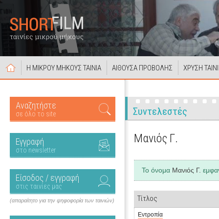
Η ΜΙΚΡΟΥ ΜΗΚΟΥΣ ΤΑΙΝΙΑ
ΑΙΘΟΥΣΑ ΠΡΟΒΟΛΗΣ
ΧΡΥΣΗ ΤΑΙΝ
Αναζητήστε
Συντελεστές
σε όλο το site
Μανιός Γ.
Εγγραφή
στο newsletter
Το όνομα
Μανιός Γ.
εμφαν
Είσοδος / εγγραφή
στις ταινίες μας
Τίτλος
(απαραίτητο για την ψηφοφορία των ταινιών)
Εντροπία