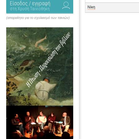
Είσοδος / εγγραφή
Νίκη
στη Χρυσή Ταινιοθήκη
(απαραίτητο για το σχολιασμό των ταινιών)