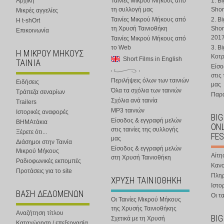
Αρχική
Ταινίες Μικρού Μήκους από
1. B
τη συλλογή μας
Shor
Μικρές αγγελίες
Ταινίες Μικρού Μήκους από
2. B
Η t-shOrt
τη Χρυσή Ταινιοθήκη
Shor
Επικοινωνία
201
Ταινίες Μικρού Μήκους από
το Web
3. B
Η ΜΙΚΡΟΥ ΜΗΚΟΥΣ
Κοτ
Short Films in English
ΤΑΙΝΙΑ
Είσο
στις
Περιλήψεις όλων των ταινιών
Ειδήσεις
μας
Όλα τα σχόλια των ταινιών
Τράπεζα σεναρίων
Παρα
Σχόλια ανά ταινία
Trailers
MP3 ταινιών
Ιστορικές αναφορές
BIG
Είσοδος & εγγραφή μελών
ΒΗΜΑτάκια
ONL
στις ταινίες της συλλογής
Ξέρετε ότι...
FES
μας
Διάσημοι στην Ταινία
Είσοδος & εγγραφή μελών
Μικρού Μήκους
Αίτη
στη Χρυσή Ταινιοθήκη
Ραδιοφωνικές εκπομπές
Κανο
Προτάσεις για το site
Πλη
ΧΡΥΣΗ ΤΑΙΝΙΟΘΗΚΗ
Ιστο
ΒΑΣΗ ΔΕΔΟΜΕΝΩΝ
Οι τα
Οι Ταινίες Μικρού Μήκους
της Χρυσής Ταινιοθήκης
Αναζήτηση τίτλου
BIG
Σχετικά με τη Χρυσή
Καταχώρηση / επεξεργασία