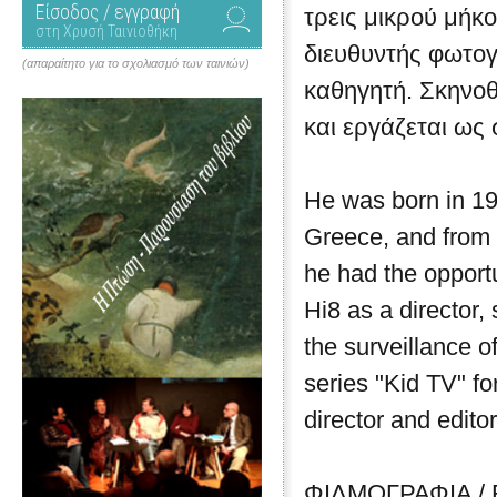
Είσοδος / εγγραφή
τρεις μικρού μήκ
στη Χρυσή Ταινιοθήκη
διευθυντής φωτογ
(απαραίτητο για το σχολιασμό των ταινιών)
καθηγητή. Σκηνοθ
και εργάζεται ως 
He was born in 19
Greece, and from 
he had the opportu
Hi8 as a director, 
the surveillance o
series "Kid TV" f
director and editor
ΦΙΛΜΟΓΡΑΦΙΑ /