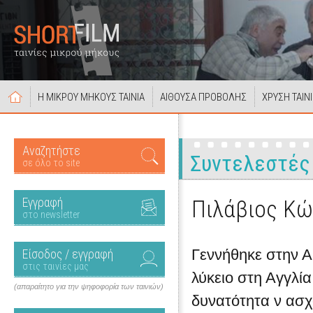
Η ΜΙΚΡΟΥ ΜΗΚΟΥΣ ΤΑΙΝΙΑ
ΑΙΘΟΥΣΑ ΠΡΟΒΟΛΗΣ
ΧΡΥΣΗ ΤΑΙΝ
Αναζητήστε
Συντελεστές
σε όλο το site
Εγγραφή
Πιλάβιος Κ
στο newsletter
Γεννήθηκε στην Α
Είσοδος / εγγραφή
στις ταινίες μας
λύκειο στη Αγγλία
(απαραίτητο για την ψηφοφορία των ταινιών)
δυνατότητα ν ασχ