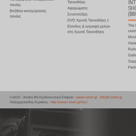
IN
Ταινιοθήκη
ταινίας
SHO
Αφιερώματα
Βοήθεια καταχώρησης
(BB
Συνεντεύξεις
ταινίας
DVD Χρυσή Ταινιοθήκη 1
The 
Είσοδος & εγγραφή μελών
une
στη Χρυσή Ταινιοθήκη
Movi
Awar
Rule
Gall
Supp
Part
t-shOrt : Αστική Μη Κερδοσκοπική Εταιρεία :
www.t-short.gr
:
info@t-short.gr
Χατζημιχαηλίδης Κυριάκος :
http://www.t-short.gr/Kyr/