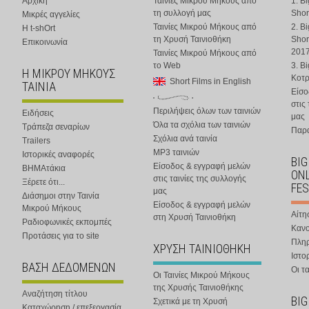
Αρχική
Ταινίες Μικρού Μήκους από
1. B
τη συλλογή μας
Shor
Μικρές αγγελίες
Ταινίες Μικρού Μήκους από
2. B
Η t-shOrt
τη Χρυσή Ταινιοθήκη
Shor
Επικοινωνία
201
Ταινίες Μικρού Μήκους από
το Web
3. B
Η ΜΙΚΡΟΥ ΜΗΚΟΥΣ
Κοτ
Short Films in English
ΤΑΙΝΙΑ
Είσο
στις
Περιλήψεις όλων των ταινιών
Ειδήσεις
μας
Όλα τα σχόλια των ταινιών
Τράπεζα σεναρίων
Παρα
Σχόλια ανά ταινία
Trailers
MP3 ταινιών
Ιστορικές αναφορές
BIG
Είσοδος & εγγραφή μελών
ΒΗΜΑτάκια
ONL
στις ταινίες της συλλογής
Ξέρετε ότι...
FES
μας
Διάσημοι στην Ταινία
Είσοδος & εγγραφή μελών
Μικρού Μήκους
Αίτη
στη Χρυσή Ταινιοθήκη
Ραδιοφωνικές εκπομπές
Κανο
Προτάσεις για το site
Πλη
ΧΡΥΣΗ ΤΑΙΝΙΟΘΗΚΗ
Ιστο
ΒΑΣΗ ΔΕΔΟΜΕΝΩΝ
Οι τα
Οι Ταινίες Μικρού Μήκους
της Χρυσής Ταινιοθήκης
Αναζήτηση τίτλου
BIG
Σχετικά με τη Χρυσή
Καταχώρηση / επεξεργασία