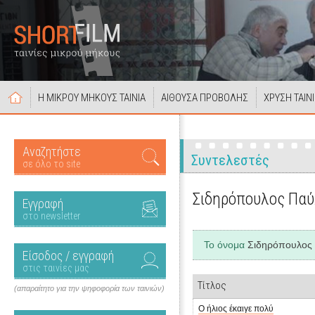
Η ΜΙΚΡΟΥ ΜΗΚΟΥΣ ΤΑΙΝΙΑ
ΑΙΘΟΥΣΑ ΠΡΟΒΟΛΗΣ
ΧΡΥΣΗ ΤΑΙΝ
Αναζητήστε
Συντελεστές
σε όλο το site
Σιδηρόπουλος Πα
Εγγραφή
στο newsletter
Το όνομα
Σιδηρόπουλος
Είσοδος / εγγραφή
στις ταινίες μας
Τίτλος
(απαραίτητο για την ψηφοφορία των ταινιών)
Ο ήλιος έκαιγε πολύ