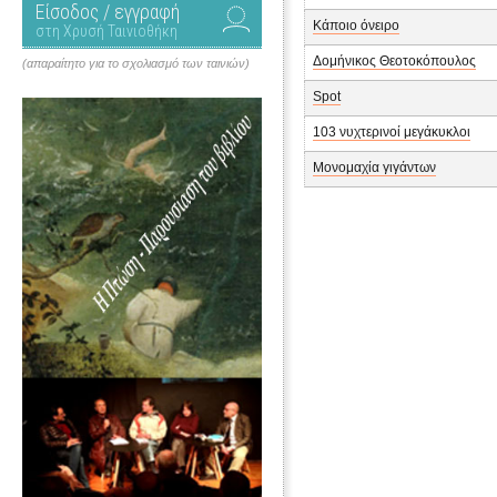
Είσοδος / εγγραφή
Κάποιο όνειρο
στη Χρυσή Ταινιοθήκη
Δομήνικος Θεοτοκόπουλος
(απαραίτητο για το σχολιασμό των ταινιών)
Spot
103 νυχτερινοί μεγάκυκλοι
Μονομαχία γιγάντων