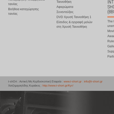
IN
Ταινιοθήκη
ταινίας
SHO
Αφιερώματα
Βοήθεια καταχώρησης
(BB
Συνεντεύξεις
ταινίας
DVD Χρυσή Ταινιοθήκη 1
The 
Είσοδος & εγγραφή μελών
une
στη Χρυσή Ταινιοθήκη
Movi
Awar
Rule
Gall
Supp
Part
t-shOrt : Αστική Μη Κερδοσκοπική Εταιρεία :
www.t-short.gr
:
info@t-short.gr
Χατζημιχαηλίδης Κυριάκος :
http://www.t-short.gr/Kyr/