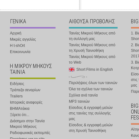
ΓΕΝΙΚΑ
ΑΙΘΟΥΣΑ ΠΡΟΒΟΛΗΣ
BIG
Αρχική
Ταινίες Μικρού Μήκους από
1. B
τη συλλογή μας
Shor
Μικρές αγγελίες
Ταινίες Μικρού Μήκους από
2. B
Η t-shOrt
τη Χρυσή Ταινιοθήκη
Shor
Επικοινωνία
201
Ταινίες Μικρού Μήκους από
το Web
3. B
Η ΜΙΚΡΟΥ ΜΗΚΟΥΣ
Κοτ
Short Films in English
ΤΑΙΝΙΑ
Είσο
στις
Περιλήψεις όλων των ταινιών
Ειδήσεις
μας
Όλα τα σχόλια των ταινιών
Τράπεζα σεναρίων
Παρα
Σχόλια ανά ταινία
Trailers
MP3 ταινιών
Ιστορικές αναφορές
BIG
Είσοδος & εγγραφή μελών
ΒΗΜΑτάκια
ONL
στις ταινίες της συλλογής
Ξέρετε ότι...
FES
μας
Διάσημοι στην Ταινία
Είσοδος & εγγραφή μελών
Μικρού Μήκους
Αίτη
στη Χρυσή Ταινιοθήκη
Ραδιοφωνικές εκπομπές
Κανο