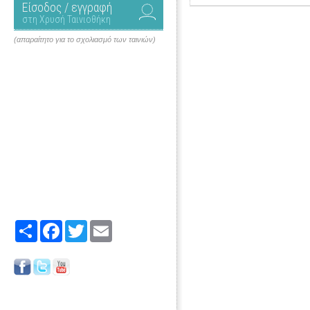
Είσοδος / εγγραφή
στη Χρυσή Ταινιοθήκη
(απαραίτητο για το σχολιασμό των ταινιών)
Share
Facebook
Twitter
Email