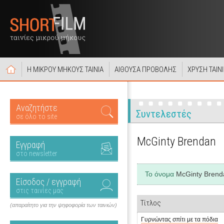
Η ΜΙΚΡΟΥ ΜΗΚΟΥΣ ΤΑΙΝΙΑ
ΑΙΘΟΥΣΑ ΠΡΟΒΟΛΗΣ
ΧΡΥΣΗ ΤΑΙΝ
Αναζητήστε
Συντελεστές
σε όλο το site
McGinty Brendan
Εγγραφή
στο newsletter
Το όνομα
McGinty Brend
Είσοδος / εγγραφή
στις ταινίες μας
Τίτλος
(απαραίτητο για την ψηφοφορία των ταινιών)
Γυρνώντας σπίτι με τα πόδια