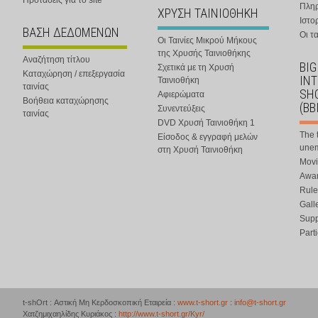
Προτάσεις για το site
Πλη
ΧΡΥΣΗ ΤΑΙΝΙΟΘΗΚΗ
Ιστο
ΒΑΣΗ ΔΕΔΟΜΕΝΩΝ
Οι τα
Οι Ταινίες Μικρού Μήκους
της Χρυσής Ταινιοθήκης
Αναζήτηση τίτλου
BIG
Σχετικά με τη Χρυσή
Καταχώρηση / επεξεργασία
IN
Ταινιοθήκη
ταινίας
SHO
Αφιερώματα
Βοήθεια καταχώρησης
(BB
Συνεντεύξεις
ταινίας
DVD Χρυσή Ταινιοθήκη 1
The 
Είσοδος & εγγραφή μελών
une
στη Χρυσή Ταινιοθήκη
Movi
Awar
Rule
Gall
Supp
Part
t-shOrt : Αστική Μη Κερδοσκοπική Εταιρεία :
www.t-short.gr
:
info@t-short.gr
Χατζημιχαηλίδης Κυριάκος :
http://www.t-short.gr/Kyr/