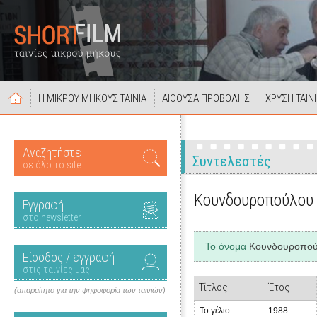
Η ΜΙΚΡΟΥ ΜΗΚΟΥΣ ΤΑΙΝΙΑ
ΑΙΘΟΥΣΑ ΠΡΟΒΟΛΗΣ
ΧΡΥΣΗ ΤΑΙΝ
Αναζητήστε
Συντελεστές
σε όλο το site
Κουνδουροπούλου
Εγγραφή
στο newsletter
Το όνομα
Κουνδουροπού
Είσοδος / εγγραφή
στις ταινίες μας
Τίτλος
Έτος
(απαραίτητο για την ψηφοφορία των ταινιών)
Το γέλιο
1988