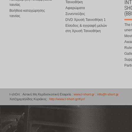
IN
Ταινιοθήκη
ταινίας
SHO
Αφιερώματα
Βοήθεια καταχώρησης
(BB
Συνεντεύξεις
ταινίας
DVD Χρυσή Ταινιοθήκη 1
The 
Είσοδος & εγγραφή μελών
une
στη Χρυσή Ταινιοθήκη
Movi
Awar
Rule
Gall
Supp
Part
t-shOrt : Αστική Μη Κερδοσκοπική Εταιρεία :
www.t-short.gr
:
info@t-short.gr
Χατζημιχαηλίδης Κυριάκος :
http://www.t-short.gr/Kyr/