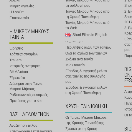
Αρχική
Ταινίες Μικρού Μήκους από
1. B
τη συλλογή μας
Shor
Μικρές αγγελίες
Ταινίες Μικρού Μήκους από
2. B
Η t-shOrt
τη Χρυσή Ταινιοθήκη
Shor
Επικοινωνία
201
Ταινίες Μικρού Μήκους από
το Web
3. B
Η ΜΙΚΡΟΥ ΜΗΚΟΥΣ
Κοτ
Short Films in English
ΤΑΙΝΙΑ
Είσο
στις
Περιλήψεις όλων των ταινιών
Ειδήσεις
μας
Όλα τα σχόλια των ταινιών
Τράπεζα σεναρίων
Παρα
Σχόλια ανά ταινία
Trailers
MP3 ταινιών
Ιστορικές αναφορές
BIG
Είσοδος & εγγραφή μελών
ΒΗΜΑτάκια
ONL
στις ταινίες της συλλογής
Ξέρετε ότι...
FES
μας
Διάσημοι στην Ταινία
Είσοδος & εγγραφή μελών
Μικρού Μήκους
Αίτη
στη Χρυσή Ταινιοθήκη
Ραδιοφωνικές εκπομπές
Κανο
Προτάσεις για το site
Πλη
ΧΡΥΣΗ ΤΑΙΝΙΟΘΗΚΗ
Ιστο
ΒΑΣΗ ΔΕΔΟΜΕΝΩΝ
Οι τα
Οι Ταινίες Μικρού Μήκους
της Χρυσής Ταινιοθήκης
Αναζήτηση τίτλου
BIG
Σχετικά με τη Χρυσή
Καταχώρηση / επεξεργασία