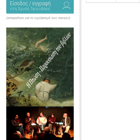
Είσοδος / εγγραφή
στη Χρυσή Ταινιοθήκη
(απαραίτητο για το σχολιασμό των ταινιών)