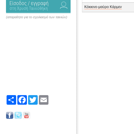
Είσοδος / εγγραφή
Κόκκινο-μαύρο Κάρμεν
στη Χρυσή Ταινιοθήκη
(απαραίτητο για το σχολιασμό των ταινιών)
Share
Facebook
Twitter
Email