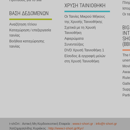
Προτάσεις για το site
Πλη
ΧΡΥΣΗ ΤΑΙΝΙΟΘΗΚΗ
Ιστο
ΒΑΣΗ ΔΕΔΟΜΕΝΩΝ
Οι τα
Οι Ταινίες Μικρού Μήκους
της Χρυσής Ταινιοθήκης
Αναζήτηση τίτλου
BIG
Σχετικά με τη Χρυσή
Καταχώρηση / επεξεργασία
IN
Ταινιοθήκη
ταινίας
SHO
Αφιερώματα
Βοήθεια καταχώρησης
(BB
Συνεντεύξεις
ταινίας
DVD Χρυσή Ταινιοθήκη 1
The 
Είσοδος & εγγραφή μελών
une
στη Χρυσή Ταινιοθήκη
Movi
Awar
Rule
Gall
Supp
Part
t-shOrt : Αστική Μη Κερδοσκοπική Εταιρεία :
www.t-short.gr
:
info@t-short.gr
Χατζημιχαηλίδης Κυριάκος :
http://www.t-short.gr/Kyr/