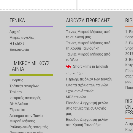
ΓΕΝΙΚΑ
ΑΙΘΟΥΣΑ ΠΡΟΒΟΛΗΣ
BIG
Αρχική
Ταινίες Μικρού Μήκους από
1. B
τη συλλογή μας
Shor
Μικρές αγγελίες
Ταινίες Μικρού Μήκους από
2. B
Η t-shOrt
τη Χρυσή Ταινιοθήκη
Shor
Επικοινωνία
201
Ταινίες Μικρού Μήκους από
το Web
3. B
Η ΜΙΚΡΟΥ ΜΗΚΟΥΣ
Κοτ
Short Films in English
ΤΑΙΝΙΑ
Είσο
στις
Περιλήψεις όλων των ταινιών
Ειδήσεις
μας
Όλα τα σχόλια των ταινιών
Τράπεζα σεναρίων
Παρα
Σχόλια ανά ταινία
Trailers
MP3 ταινιών
Ιστορικές αναφορές
BIG
Είσοδος & εγγραφή μελών
ΒΗΜΑτάκια
ONL
στις ταινίες της συλλογής
Ξέρετε ότι...
FES
μας
Διάσημοι στην Ταινία
Είσοδος & εγγραφή μελών
Μικρού Μήκους
Αίτη
στη Χρυσή Ταινιοθήκη
Ραδιοφωνικές εκπομπές
Κανο