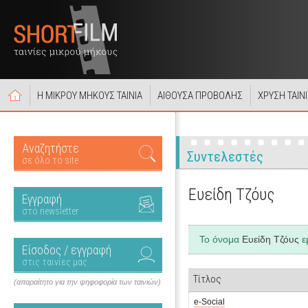
Η ΜΙΚΡΟΥ ΜΗΚΟΥΣ ΤΑΙΝΙΑ
ΑΙΘΟΥΣΑ ΠΡΟΒΟΛΗΣ
ΧΡΥΣΗ ΤΑΙΝ
Αναζητήστε
Συντελεστές
σε όλο το site
Ευείδη Τζόυς
Εγγραφή
στο newsletter
Το όνομα
Ευείδη Τζόυς
ε
Είσοδος / εγγραφή
στις ταινίες μας
Τίτλος
(απαραίτητο για την ψηφοφορία των ταινιών)
e-Social