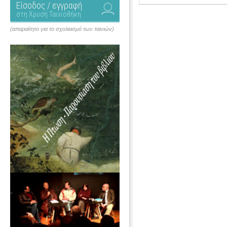
Είσοδος / εγγραφή
στη Χρυσή Ταινιοθήκη
(απαραίτητο για το σχολιασμό των ταινιών)