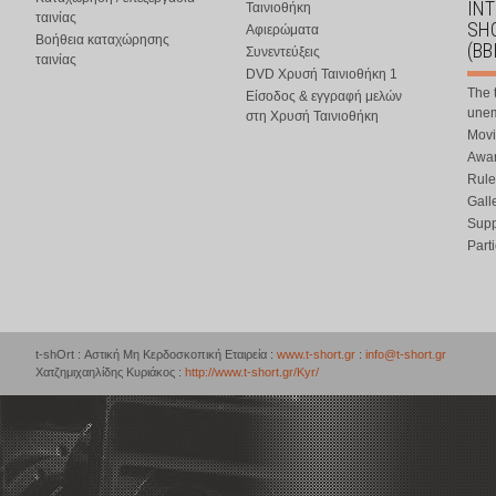
IN
Ταινιοθήκη
ταινίας
SHO
Αφιερώματα
Βοήθεια καταχώρησης
(BB
Συνεντεύξεις
ταινίας
DVD Χρυσή Ταινιοθήκη 1
The 
Είσοδος & εγγραφή μελών
une
στη Χρυσή Ταινιοθήκη
Movi
Awar
Rule
Gall
Supp
Part
t-shOrt : Αστική Μη Κερδοσκοπική Εταιρεία :
www.t-short.gr
:
info@t-short.gr
Χατζημιχαηλίδης Κυριάκος :
http://www.t-short.gr/Kyr/