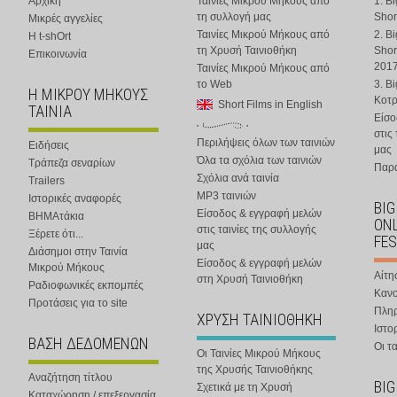
Αρχική
Ταινίες Μικρού Μήκους από
1. B
τη συλλογή μας
Shor
Μικρές αγγελίες
Ταινίες Μικρού Μήκους από
2. B
Η t-shOrt
τη Χρυσή Ταινιοθήκη
Shor
Επικοινωνία
201
Ταινίες Μικρού Μήκους από
το Web
3. B
Η ΜΙΚΡΟΥ ΜΗΚΟΥΣ
Κοτ
Short Films in English
ΤΑΙΝΙΑ
Είσο
στις
Περιλήψεις όλων των ταινιών
Ειδήσεις
μας
Όλα τα σχόλια των ταινιών
Τράπεζα σεναρίων
Παρα
Σχόλια ανά ταινία
Trailers
MP3 ταινιών
Ιστορικές αναφορές
BIG
Είσοδος & εγγραφή μελών
ΒΗΜΑτάκια
ONL
στις ταινίες της συλλογής
Ξέρετε ότι...
FES
μας
Διάσημοι στην Ταινία
Είσοδος & εγγραφή μελών
Μικρού Μήκους
Αίτη
στη Χρυσή Ταινιοθήκη
Ραδιοφωνικές εκπομπές
Κανο
Προτάσεις για το site
Πλη
ΧΡΥΣΗ ΤΑΙΝΙΟΘΗΚΗ
Ιστο
ΒΑΣΗ ΔΕΔΟΜΕΝΩΝ
Οι τα
Οι Ταινίες Μικρού Μήκους
της Χρυσής Ταινιοθήκης
Αναζήτηση τίτλου
BIG
Σχετικά με τη Χρυσή
Καταχώρηση / επεξεργασία