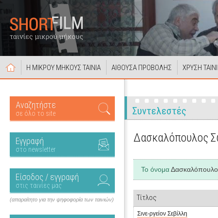
Η ΜΙΚΡΟΥ ΜΗΚΟΥΣ ΤΑΙΝΙΑ
ΑΙΘΟΥΣΑ ΠΡΟΒΟΛΗΣ
ΧΡΥΣΗ ΤΑΙΝ
Αναζητήστε
Συντελεστές
σε όλο το site
Δασκαλόπουλος 
Εγγραφή
στο newsletter
Το όνομα
Δασκαλόπουλο
Είσοδος / εγγραφή
στις ταινίες μας
Τίτλος
(απαραίτητο για την ψηφοφορία των ταινιών)
Σινε-ργείον Σεβίλλη