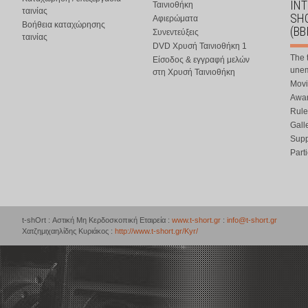
IN
Ταινιοθήκη
ταινίας
SHO
Αφιερώματα
Βοήθεια καταχώρησης
(BB
Συνεντεύξεις
ταινίας
DVD Χρυσή Ταινιοθήκη 1
The 
Είσοδος & εγγραφή μελών
une
στη Χρυσή Ταινιοθήκη
Movi
Awar
Rule
Gall
Supp
Part
t-shOrt : Αστική Μη Κερδοσκοπική Εταιρεία :
www.t-short.gr
:
info@t-short.gr
Χατζημιχαηλίδης Κυριάκος :
http://www.t-short.gr/Kyr/