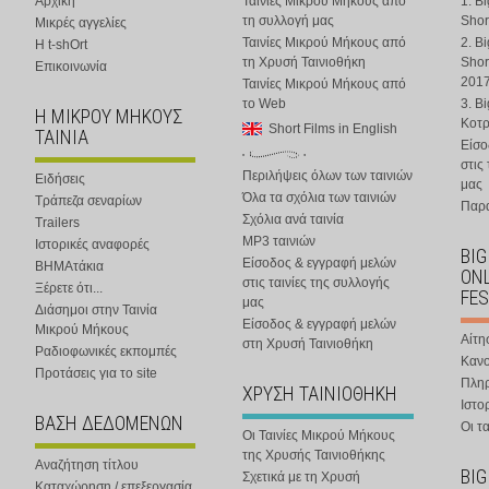
Αρχική
Ταινίες Μικρού Μήκους από
1. B
τη συλλογή μας
Shor
Μικρές αγγελίες
Ταινίες Μικρού Μήκους από
2. B
Η t-shOrt
τη Χρυσή Ταινιοθήκη
Shor
Επικοινωνία
201
Ταινίες Μικρού Μήκους από
το Web
3. B
Η ΜΙΚΡΟΥ ΜΗΚΟΥΣ
Κοτ
Short Films in English
ΤΑΙΝΙΑ
Είσο
στις
Περιλήψεις όλων των ταινιών
Ειδήσεις
μας
Όλα τα σχόλια των ταινιών
Τράπεζα σεναρίων
Παρα
Σχόλια ανά ταινία
Trailers
MP3 ταινιών
Ιστορικές αναφορές
BIG
Είσοδος & εγγραφή μελών
ΒΗΜΑτάκια
ONL
στις ταινίες της συλλογής
Ξέρετε ότι...
FES
μας
Διάσημοι στην Ταινία
Είσοδος & εγγραφή μελών
Μικρού Μήκους
Αίτη
στη Χρυσή Ταινιοθήκη
Ραδιοφωνικές εκπομπές
Κανο
Προτάσεις για το site
Πλη
ΧΡΥΣΗ ΤΑΙΝΙΟΘΗΚΗ
Ιστο
ΒΑΣΗ ΔΕΔΟΜΕΝΩΝ
Οι τα
Οι Ταινίες Μικρού Μήκους
της Χρυσής Ταινιοθήκης
Αναζήτηση τίτλου
BIG
Σχετικά με τη Χρυσή
Καταχώρηση / επεξεργασία