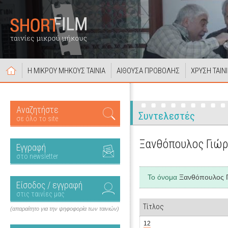
Η ΜΙΚΡΟΥ ΜΗΚΟΥΣ ΤΑΙΝΙΑ
ΑΙΘΟΥΣΑ ΠΡΟΒΟΛΗΣ
ΧΡΥΣΗ ΤΑΙΝ
Αναζητήστε
Συντελεστές
σε όλο το site
Ξανθόπουλος Γιώ
Εγγραφή
στο newsletter
Το όνομα
Ξανθόπουλος 
Είσοδος / εγγραφή
στις ταινίες μας
Τίτλος
(απαραίτητο για την ψηφοφορία των ταινιών)
12