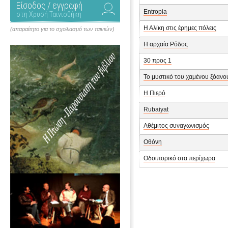
Είσοδος / εγγραφή
Entropia
στη Χρυσή Ταινιοθήκη
Η Αλίκη στις έρημες πόλεις
(απαραίτητο για το σχολιασμό των ταινιών)
Η αρχαία Ρόδος
30 προς 1
Το μυστικό του χαμένου ξόανου
Η Πιερό
Rubaiyat
Αθέμιτος συναγωνισμός
Οθόνη
Οδοιπορικό στα περίχωρα