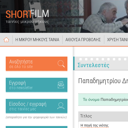
Η ΜΙΚΡΟΥ ΜΗΚΟΥΣ ΤΑΙΝΙΑ
ΑΙΘΟΥΣΑ ΠΡΟΒΟΛΗΣ
ΧΡΥΣΗ ΤΑΙΝ
Αναζητήστε
Συντελεστές
σε όλο το site
Παπαδημητρίου Δ
Εγγραφή
στο newsletter
Το όνομα
Παπαδημητρίο
Είσοδος / εγγραφή
στις ταινίες μας
Τίτλος
(απαραίτητο για την ψηφοφορία των ταινιών)
Η πηγή της νιότης