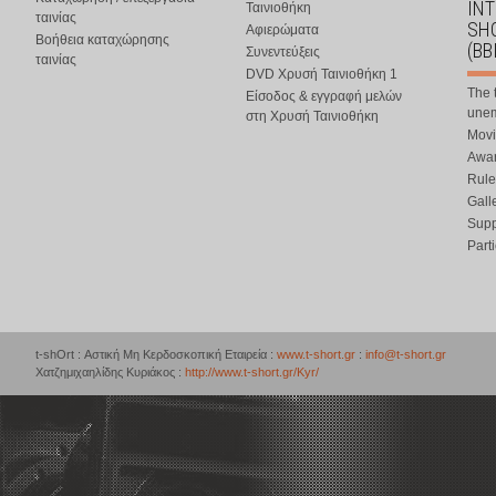
IN
Ταινιοθήκη
ταινίας
SHO
Αφιερώματα
Βοήθεια καταχώρησης
(BB
Συνεντεύξεις
ταινίας
DVD Χρυσή Ταινιοθήκη 1
The 
Είσοδος & εγγραφή μελών
une
στη Χρυσή Ταινιοθήκη
Movi
Awar
Rule
Gall
Supp
Part
t-shOrt : Αστική Μη Κερδοσκοπική Εταιρεία :
www.t-short.gr
:
info@t-short.gr
Χατζημιχαηλίδης Κυριάκος :
http://www.t-short.gr/Kyr/