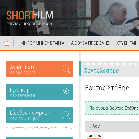
Η ΜΙΚΡΟΥ ΜΗΚΟΥΣ ΤΑΙΝΙΑ
ΑΙΘΟΥΣΑ ΠΡΟΒΟΛΗΣ
ΧΡΥΣΗ ΤΑΙΝ
Αναζητήστε
Συντελεστές
σε όλο το site
Βούτος Στάθης
Εγγραφή
στο newsletter
Το όνομα
Βούτος Στάθης
Είσοδος / εγγραφή
στις ταινίες μας
Τίτλος
(απαραίτητο για την ψηφοφορία των ταινιών)
Still Life