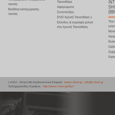
IN
Ταινιοθήκη
ταινίας
SHO
Αφιερώματα
Βοήθεια καταχώρησης
(BB
Συνεντεύξεις
ταινίας
DVD Χρυσή Ταινιοθήκη 1
The 
Είσοδος & εγγραφή μελών
une
στη Χρυσή Ταινιοθήκη
Movi
Awar
Rule
Gall
Supp
Part
t-shOrt : Αστική Μη Κερδοσκοπική Εταιρεία :
www.t-short.gr
:
info@t-short.gr
Χατζημιχαηλίδης Κυριάκος :
http://www.t-short.gr/Kyr/