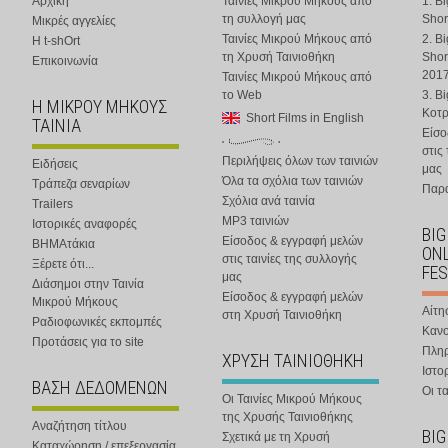
Αρχική
Ταινίες Μικρού Μήκους από
1. B
τη συλλογή μας
Shor
Μικρές αγγελίες
Ταινίες Μικρού Μήκους από
2. B
Η t-shOrt
τη Χρυσή Ταινιοθήκη
Shor
Επικοινωνία
201
Ταινίες Μικρού Μήκους από
το Web
3. B
Η ΜΙΚΡΟΥ ΜΗΚΟΥΣ
Κοτ
Short Films in English
ΤΑΙΝΙΑ
Είσο
στις
Περιλήψεις όλων των ταινιών
Ειδήσεις
μας
Όλα τα σχόλια των ταινιών
Τράπεζα σεναρίων
Παρα
Σχόλια ανά ταινία
Trailers
MP3 ταινιών
Ιστορικές αναφορές
BIG
Είσοδος & εγγραφή μελών
ΒΗΜΑτάκια
ONL
στις ταινίες της συλλογής
Ξέρετε ότι...
FES
μας
Διάσημοι στην Ταινία
Είσοδος & εγγραφή μελών
Μικρού Μήκους
Αίτη
στη Χρυσή Ταινιοθήκη
Ραδιοφωνικές εκπομπές
Κανο
Προτάσεις για το site
Πλη
ΧΡΥΣΗ ΤΑΙΝΙΟΘΗΚΗ
Ιστο
ΒΑΣΗ ΔΕΔΟΜΕΝΩΝ
Οι τα
Οι Ταινίες Μικρού Μήκους
της Χρυσής Ταινιοθήκης
Αναζήτηση τίτλου
BIG
Σχετικά με τη Χρυσή
Καταχώρηση / επεξεργασία