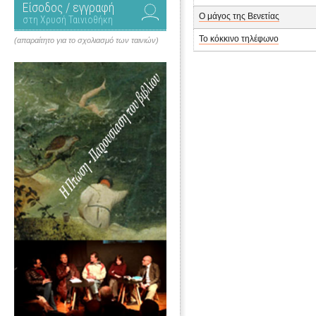
Είσοδος / εγγραφή
Ο μάγος της Βενετίας
στη Χρυσή Ταινιοθήκη
Το κόκκινο τηλέφωνο
(απαραίτητο για το σχολιασμό των ταινιών)