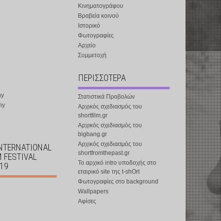
Κινηματογράφου
Βραβεία κοινού
Ιστορικό
Φωτογραφίες
Αρχείο
Συμμετοχή
ΠΕΡΙΣΣΟΤΕΡΑ
ny
Στατιστικά Προβολών
ny
Αρχικός σχεδιασμός του
shortfilm.gr
Αρχικός σχεδιασμός του
bigbang.gr
Αρχικός σχεδιασμός του
INTERNATIONAL
shortfromthepast.gr
M FESTIVAL
Το αρχικό intro υποδοχής στο
019
εταιρικό site της t-shOrt
Φωτογραφίες στο background
Wallpapers
Αφίσες