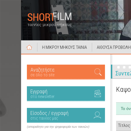
Η ΜΙΚΡΟΥ ΜΗΚΟΥΣ ΤΑΙΝΙΑ
ΑΙΘΟΥΣΑ ΠΡΟΒΟΛΗ
Αναζητήστε
Συντε
σε όλο το site
Καψο
Εγγραφή
στο newsletter
Το ό
Είσοδος / εγγραφή
στις ταινίες μας
Τίτλος
(απαραίτητο για την ψηφοφορία των ταινιών)