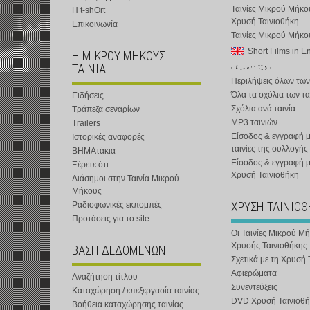
Ταινίες Μικρού Μήκο
Η t-shOrt
Χρυσή Ταινιοθήκη
Επικοινωνία
Ταινίες Μικρού Μήκ
Short Films in E
Η ΜΙΚΡΟΥ ΜΗΚΟΥΣ
ΤΑΙΝΙΑ
Περιλήψεις όλων των
Όλα τα σχόλια των τα
Ειδήσεις
Σχόλια ανά ταινία
Τράπεζα σεναρίων
MP3 ταινιών
Trailers
Είσοδος & εγγραφή μ
Ιστορικές αναφορές
ταινίες της συλλογής
ΒΗΜΑτάκια
Είσοδος & εγγραφή 
Ξέρετε ότι...
Χρυσή Ταινιοθήκη
Διάσημοι στην Ταινία Μικρού
Μήκους
ΧΡΥΣΗ ΤΑΙΝΙΟ
Ραδιοφωνικές εκπομπές
Προτάσεις για το site
Οι Ταινίες Μικρού Μ
Χρυσής Ταινιοθήκης
ΒΑΣΗ ΔΕΔΟΜΕΝΩΝ
Σχετικά με τη Χρυσή 
Αφιερώματα
Αναζήτηση τίτλου
Συνεντεύξεις
Καταχώρηση / επεξεργασία ταινίας
DVD Χρυσή Ταινιοθή
Βοήθεια καταχώρησης ταινίας