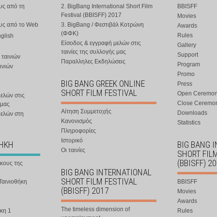
υς από τη
2. BigBang International Short Film
BBISFF
Festival (BBISFF) 2017
Movies
ους από το Web
3. BigBang / Φεστιβάλ Κοτρώνη
Awards
(ΦΦΚ)
Rules
nglish
Είσοδος & εγγραφή μελών στις
Gallery
ταινίες της συλλογής μας
Support
 ταινιών
Παραλληλες Εκδηλώσεις
Program
ινιών
Promo
BIG BANG GREEK ONLINE
Press
SHORT FILM FESTIVAL
Open Ceremo
ελών στις
Close Ceremo
 μας
Αίτηση Συμμετοχής
Downloads
μελών στη
Κανονισμός
Statistics
Πληροφορίες
Ιστορικό
ΘΗΚΗ
BIG BANG 
Οι ταινίες
SHORT FIL
(BBISFF) 2
ήκους της
BIG BANG INTERNATIONAL
SHORT FILM FESTIVAL
Ταινιοθήκη
BBISFF
(BBISFF) 2017
Movies
Awards
The timeless dimension of
κη 1
Rules