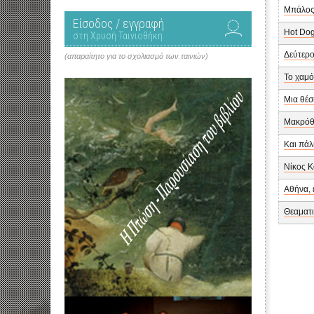
Μπάλος
Είσοδος / εγγραφή
Hot Do
στη Χρυσή Ταινιοθήκη
Δεύτερο
(απαραίτητο για το σχολιασμό των ταινιών)
Το χαμό
Μια θέσ
Μακρόθ
Και πάλ
Νίκος Κ
Αθήνα, 
Θεαματι