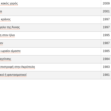
 κακός χορός
2009
gs
2001
 κράνος
1997
γελο της Άννας
1997
η στον ήλιο
1995
εν
1987
ι ωραίοι είμαστε
1985
αχτίτσης
1984
επιστροφή στην Ακρόπολη
1983
κοί ή φαντασματικοί
1981