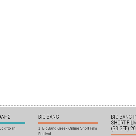
ΟΛΗΣ
BIG BANG
BIG BANG 
SHORT FIL
(BBISFF) 2
υς από τη
1. BigBang Greek Online Short Film
Festival