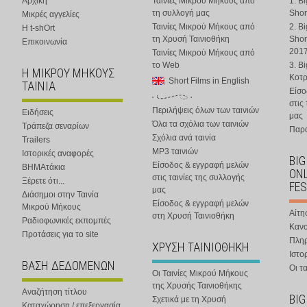
Αρχική
Ταινίες Μικρού Μήκους από
1. B
τη συλλογή μας
Shor
Μικρές αγγελίες
Ταινίες Μικρού Μήκους από
2. B
Η t-shOrt
τη Χρυσή Ταινιοθήκη
Shor
Επικοινωνία
201
Ταινίες Μικρού Μήκους από
το Web
3. B
Η ΜΙΚΡΟΥ ΜΗΚΟΥΣ
Κοτ
Short Films in English
ΤΑΙΝΙΑ
Είσο
στις
Περιλήψεις όλων των ταινιών
Ειδήσεις
μας
Όλα τα σχόλια των ταινιών
Τράπεζα σεναρίων
Παρα
Σχόλια ανά ταινία
Trailers
MP3 ταινιών
Ιστορικές αναφορές
BIG
Είσοδος & εγγραφή μελών
ΒΗΜΑτάκια
ONL
στις ταινίες της συλλογής
Ξέρετε ότι...
FES
μας
Διάσημοι στην Ταινία
Είσοδος & εγγραφή μελών
Μικρού Μήκους
Αίτη
στη Χρυσή Ταινιοθήκη
Ραδιοφωνικές εκπομπές
Κανο
Προτάσεις για το site
Πλη
ΧΡΥΣΗ ΤΑΙΝΙΟΘΗΚΗ
Ιστο
ΒΑΣΗ ΔΕΔΟΜΕΝΩΝ
Οι τα
Οι Ταινίες Μικρού Μήκους
της Χρυσής Ταινιοθήκης
Αναζήτηση τίτλου
BIG
Σχετικά με τη Χρυσή
Καταχώρηση / επεξεργασία