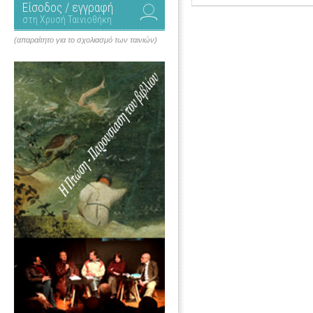
Είσοδος / εγγραφή
στη Χρυσή Ταινιοθήκη
(απαραίτητο για το σχολιασμό των ταινιών)