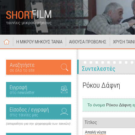
Η ΜΙΚΡΟΥ ΜΗΚΟΥΣ ΤΑΙΝΙΑ
ΑΙΘΟΥΣΑ ΠΡΟΒΟΛΗΣ
ΧΡΥΣΗ ΤΑΙΝ
Αναζητήστε
Συντελεστές
σε όλο το site
Ρόκου Δάφνη
Εγγραφή
στο newsletter
Το όνομα
Ρόκου Δάφνη
ε
Είσοδος / εγγραφή
στις ταινίες μας
Τίτλος
(απαραίτητο για την ψηφοφορία των ταινιών)
Απαλή νύχτα