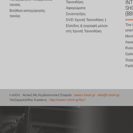
IN
Ταινιοθήκη
ταινίας
SHO
Αφιερώματα
Βοήθεια καταχώρησης
(BB
Συνεντεύξεις
ταινίας
DVD Χρυσή Ταινιοθήκη 1
The 
Είσοδος & εγγραφή μελών
une
στη Χρυσή Ταινιοθήκη
Movi
Awar
Rule
Gall
Supp
Part
t-shOrt : Αστική Μη Κερδοσκοπική Εταιρεία :
www.t-short.gr
:
info@t-short.gr
Χατζημιχαηλίδης Κυριάκος :
http://www.t-short.gr/Kyr/