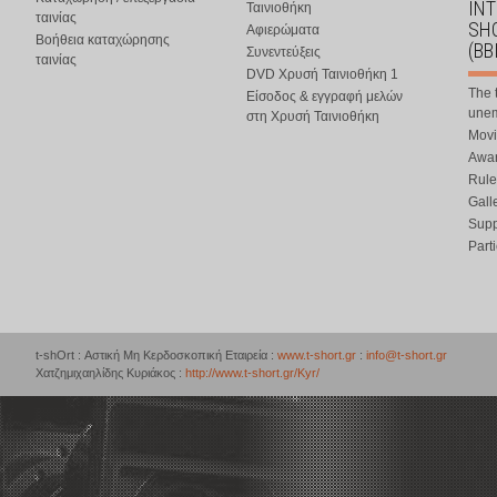
IN
Ταινιοθήκη
ταινίας
SHO
Αφιερώματα
Βοήθεια καταχώρησης
(BB
Συνεντεύξεις
ταινίας
DVD Χρυσή Ταινιοθήκη 1
The 
Είσοδος & εγγραφή μελών
une
στη Χρυσή Ταινιοθήκη
Movi
Awar
Rule
Gall
Supp
Part
t-shOrt : Αστική Μη Κερδοσκοπική Εταιρεία :
www.t-short.gr
:
info@t-short.gr
Χατζημιχαηλίδης Κυριάκος :
http://www.t-short.gr/Kyr/