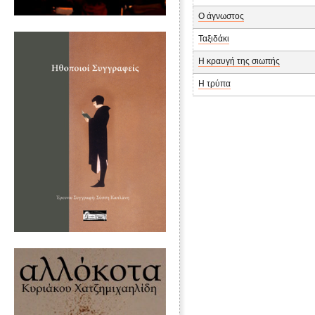
Ο άγνωστος
Ταξιδάκι
Η κραυγή της σιωπής
Η τρύπα