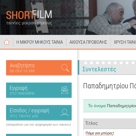
Η ΜΙΚΡΟΥ ΜΗΚΟΥΣ ΤΑΙΝΙΑ
ΑΙΘΟΥΣΑ ΠΡΟΒΟΛΗΣ
ΧΡΥΣΗ ΤΑΙΝ
Αναζητήστε
Συντελεστές
σε όλο το site
Παπαδημητρίου Π
Εγγραφή
στο newsletter
Το όνομα
Παπαδημητρίο
Είσοδος / εγγραφή
στις ταινίες μας
Τίτλος
(απαραίτητο για την ψηφοφορία των ταινιών)
Πάμε για μπύρες!