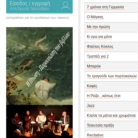
Είσοδος / εγγραφή
7 χρόνια στη Γερμανία
στη Χρυσή Ταινιοθήκη
Ο Μάγκας
(απαραίτητο για το σχολιασμό των ταινιών)
Με την πρώτη
Κι εγώ για μένα
Φαύλος Κύκλος
Τραπέζι για 2
Μπαρόκ
Το τραγούδι των πορτοκαλιών
Καφές
Η Ρόζα....κάπως έτσι
Jazz
Κλείσε τα μάτια και χρωμάτισε
Τελευταία πράξη
Recitativo