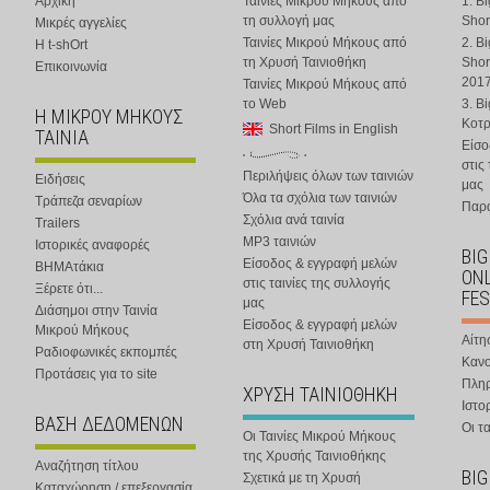
Αρχική
Ταινίες Μικρού Μήκους από
1. B
τη συλλογή μας
Shor
Μικρές αγγελίες
Ταινίες Μικρού Μήκους από
2. B
Η t-shOrt
τη Χρυσή Ταινιοθήκη
Shor
Επικοινωνία
201
Ταινίες Μικρού Μήκους από
το Web
3. B
Η ΜΙΚΡΟΥ ΜΗΚΟΥΣ
Κοτ
Short Films in English
ΤΑΙΝΙΑ
Είσο
στις
Περιλήψεις όλων των ταινιών
Ειδήσεις
μας
Όλα τα σχόλια των ταινιών
Τράπεζα σεναρίων
Παρα
Σχόλια ανά ταινία
Trailers
MP3 ταινιών
Ιστορικές αναφορές
BIG
Είσοδος & εγγραφή μελών
ΒΗΜΑτάκια
ONL
στις ταινίες της συλλογής
Ξέρετε ότι...
FES
μας
Διάσημοι στην Ταινία
Είσοδος & εγγραφή μελών
Μικρού Μήκους
Αίτη
στη Χρυσή Ταινιοθήκη
Ραδιοφωνικές εκπομπές
Κανο
Προτάσεις για το site
Πλη
ΧΡΥΣΗ ΤΑΙΝΙΟΘΗΚΗ
Ιστο
ΒΑΣΗ ΔΕΔΟΜΕΝΩΝ
Οι τα
Οι Ταινίες Μικρού Μήκους
της Χρυσής Ταινιοθήκης
Αναζήτηση τίτλου
BIG
Σχετικά με τη Χρυσή
Καταχώρηση / επεξεργασία