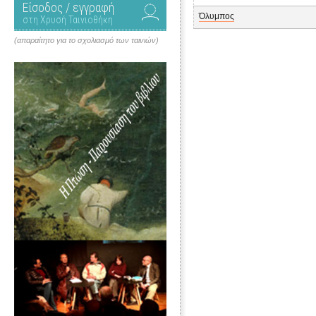
Είσοδος / εγγραφή
Όλυμπος
στη Χρυσή Ταινιοθήκη
(απαραίτητο για το σχολιασμό των ταινιών)