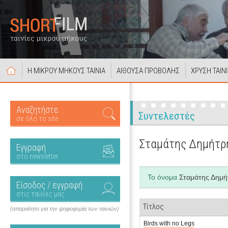
Η ΜΙΚΡΟΥ ΜΗΚΟΥΣ ΤΑΙΝΙΑ
ΑΙΘΟΥΣΑ ΠΡΟΒΟΛΗΣ
ΧΡΥΣΗ ΤΑΙΝ
Αναζητήστε
Συντελεστές
σε όλο το site
Σταμάτης Δημήτρ
Εγγραφή
στο newsletter
Το όνομα
Σταμάτης Δημή
Είσοδος / εγγραφή
στις ταινίες μας
Τίτλος
(απαραίτητο για την ψηφοφορία των ταινιών)
Birds with no Legs