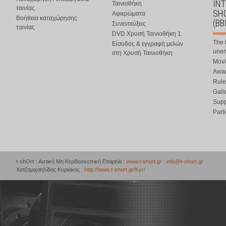
IN
Ταινιοθήκη
ταινίας
SHO
Αφιερώματα
Βοήθεια καταχώρησης
(BB
Συνεντεύξεις
ταινίας
DVD Χρυσή Ταινιοθήκη 1
The 
Είσοδος & εγγραφή μελών
une
στη Χρυσή Ταινιοθήκη
Movi
Awar
Rule
Gall
Supp
Part
t-shOrt : Αστική Μη Κερδοσκοπική Εταιρεία :
www.t-short.gr
:
info@t-short.gr
Χατζημιχαηλίδης Κυριάκος :
http://www.t-short.gr/Kyr/