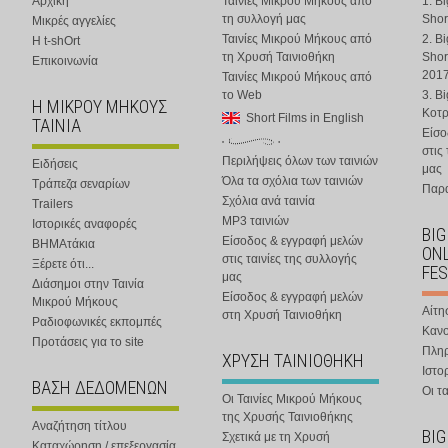
Αρχική
Ταινίες Μικρού Μήκους από
1. B
τη συλλογή μας
Shor
Μικρές αγγελίες
Ταινίες Μικρού Μήκους από
2. B
Η t-shOrt
τη Χρυσή Ταινιοθήκη
Shor
Επικοινωνία
201
Ταινίες Μικρού Μήκους από
το Web
3. B
Η ΜΙΚΡΟΥ ΜΗΚΟΥΣ
Κοτ
Short Films in English
ΤΑΙΝΙΑ
Είσο
στις
Περιλήψεις όλων των ταινιών
Ειδήσεις
μας
Όλα τα σχόλια των ταινιών
Τράπεζα σεναρίων
Παρα
Σχόλια ανά ταινία
Trailers
MP3 ταινιών
Ιστορικές αναφορές
BIG
Είσοδος & εγγραφή μελών
ΒΗΜΑτάκια
ONL
στις ταινίες της συλλογής
Ξέρετε ότι...
FES
μας
Διάσημοι στην Ταινία
Είσοδος & εγγραφή μελών
Μικρού Μήκους
Αίτη
στη Χρυσή Ταινιοθήκη
Ραδιοφωνικές εκπομπές
Κανο
Προτάσεις για το site
Πλη
ΧΡΥΣΗ ΤΑΙΝΙΟΘΗΚΗ
Ιστο
ΒΑΣΗ ΔΕΔΟΜΕΝΩΝ
Οι τα
Οι Ταινίες Μικρού Μήκους
της Χρυσής Ταινιοθήκης
Αναζήτηση τίτλου
BIG
Σχετικά με τη Χρυσή
Καταχώρηση / επεξεργασία