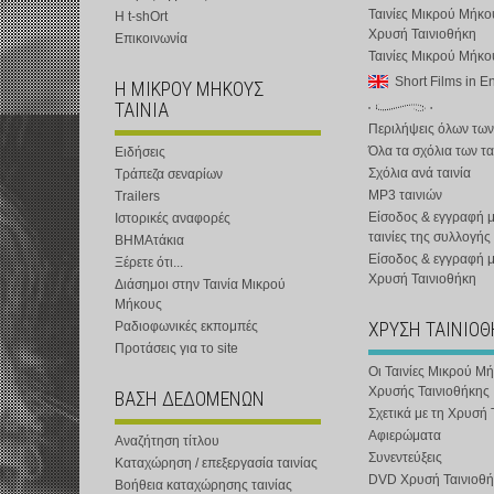
Ταινίες Μικρού Μήκο
Η t-shOrt
Χρυσή Ταινιοθήκη
Επικοινωνία
Ταινίες Μικρού Μήκ
Short Films in E
Η ΜΙΚΡΟΥ ΜΗΚΟΥΣ
ΤΑΙΝΙΑ
Περιλήψεις όλων των
Όλα τα σχόλια των τα
Ειδήσεις
Σχόλια ανά ταινία
Τράπεζα σεναρίων
MP3 ταινιών
Trailers
Είσοδος & εγγραφή μ
Ιστορικές αναφορές
ταινίες της συλλογής
ΒΗΜΑτάκια
Είσοδος & εγγραφή 
Ξέρετε ότι...
Χρυσή Ταινιοθήκη
Διάσημοι στην Ταινία Μικρού
Μήκους
ΧΡΥΣΗ ΤΑΙΝΙΟ
Ραδιοφωνικές εκπομπές
Προτάσεις για το site
Οι Ταινίες Μικρού Μ
Χρυσής Ταινιοθήκης
ΒΑΣΗ ΔΕΔΟΜΕΝΩΝ
Σχετικά με τη Χρυσή 
Αφιερώματα
Αναζήτηση τίτλου
Συνεντεύξεις
Καταχώρηση / επεξεργασία ταινίας
DVD Χρυσή Ταινιοθή
Βοήθεια καταχώρησης ταινίας