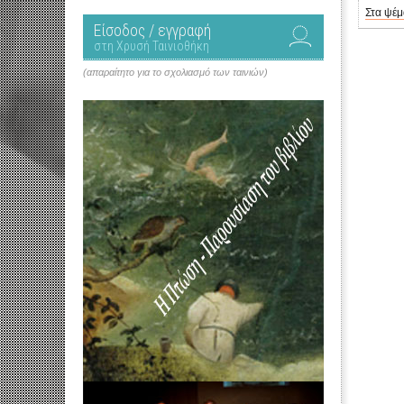
Στα ψέμ
Είσοδος / εγγραφή
στη Χρυσή Ταινιοθήκη
(απαραίτητο για το σχολιασμό των ταινιών)