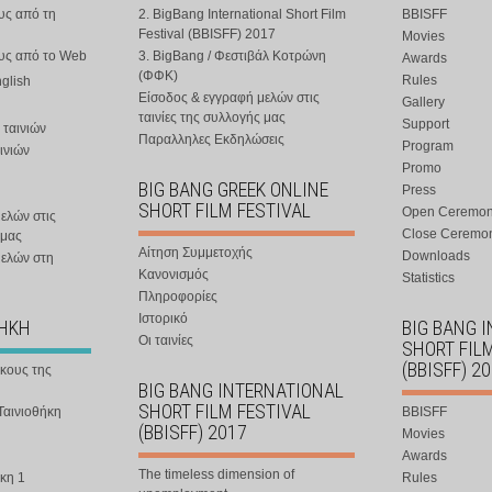
υς από τη
2. BigBang International Short Film
BBISFF
Festival (BBISFF) 2017
Movies
ους από το Web
3. BigBang / Φεστιβάλ Κοτρώνη
Awards
(ΦΦΚ)
Rules
nglish
Είσοδος & εγγραφή μελών στις
Gallery
ταινίες της συλλογής μας
Support
 ταινιών
Παραλληλες Εκδηλώσεις
Program
ινιών
Promo
BIG BANG GREEK ONLINE
Press
SHORT FILM FESTIVAL
Open Ceremo
ελών στις
Close Ceremo
 μας
Αίτηση Συμμετοχής
Downloads
μελών στη
Κανονισμός
Statistics
Πληροφορίες
Ιστορικό
ΘΗΚΗ
BIG BANG 
Οι ταινίες
SHORT FIL
(BBISFF) 2
ήκους της
BIG BANG INTERNATIONAL
SHORT FILM FESTIVAL
Ταινιοθήκη
BBISFF
(BBISFF) 2017
Movies
Awards
The timeless dimension of
κη 1
Rules