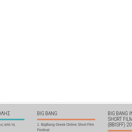
ΟΛΗΣ
BIG BANG
BIG BANG 
SHORT FIL
(BBISFF) 2
υς από τη
1. BigBang Greek Online Short Film
Festival