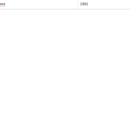
ατα
1991