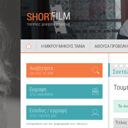
Η ΜΙΚΡΟΥ ΜΗΚΟΥΣ ΤΑΙΝΙΑ
ΑΙΘΟΥΣΑ ΠΡΟΒΟΛΗ
Αναζητήστε
Συντε
σε όλο το site
Τουμ
Εγγραφή
στο newsletter
Το ό
Είσοδος / εγγραφή
στις ταινίες μας
Τίτλος
(απαραίτητο για την ψηφοφορία των ταινιών)