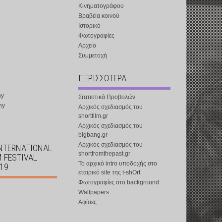
Κινηματογράφου
Βραβεία κοινού
Ιστορικό
Φωτογραφίες
Αρχείο
Συμμετοχή
ΠΕΡΙΣΣΟΤΕΡΑ
ny
Στατιστικά Προβολών
ny
Αρχικός σχεδιασμός του
shortfilm.gr
Αρχικός σχεδιασμός του
bigbang.gr
Αρχικός σχεδιασμός του
INTERNATIONAL
shortfromthepast.gr
M FESTIVAL
Το αρχικό intro υποδοχής στο
019
εταιρικό site της t-shOrt
Φωτογραφίες στο background
Wallpapers
Αφίσες