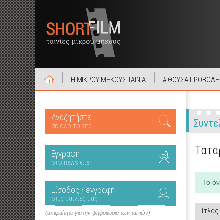
Η ΜΙΚΡΟΥ ΜΗΚΟΥΣ ΤΑΙΝΙΑ
ΑΙΘΟΥΣΑ ΠΡΟΒΟΛΗ
Αναζητήστε
Συντε
σε όλο το site
Τατα
Εγγραφή
στο newsletter
Το ό
Είσοδος / εγγραφή
στις ταινίες μας
Τίτλος
(απαραίτητο για την ψηφοφορία των ταινιών)