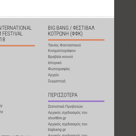
INTERNATIONAL
BIG BANG / ΦΕΣΤΙΒΑΛ
M FESTIVAL
ΚΟΤΡΩΝΗ (ΦΦΚ)
018
Ταινίες Φανταστικού
Κινηματογράφου
Βραβεία κοινού
Ιστορικό
Φωτογραφίες
Αρχείο
Συμμετοχή
ΠΕΡΙΣΣΟΤΕΡΑ
ny
Στατιστικά Προβολών
ny
Αρχικός σχεδιασμός του
shortfilm.gr
Αρχικός σχεδιασμός του
bigbang.gr
Αρχικός σχεδιασμός του