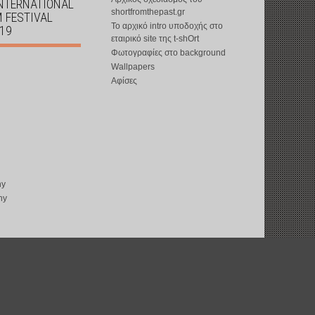
INTERNATIONAL
shortfromthepast.gr
M FESTIVAL
Το αρχικό intro υποδοχής στο
019
εταιρικό site της t-shOrt
Φωτογραφίες στο background
Wallpapers
Αφίσες
ny
ny
copyright © 2002-2026 by
t-shOrt
: all rights reserved
web design by
ward15