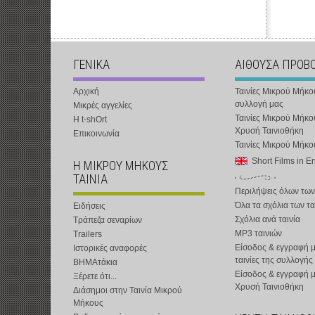
ΓΕΝΙΚΑ
ΑΙΘΟΥΣΑ ΠΡΟΒ
Αρχική
Ταινίες Μικρού Μήκο
συλλογή μας
Μικρές αγγελίες
Ταινίες Μικρού Μήκο
Η t-shOrt
Χρυσή Ταινιοθήκη
Επικοινωνία
Ταινίες Μικρού Μήκ
Short Films in E
Η ΜΙΚΡΟΥ ΜΗΚΟΥΣ
ΤΑΙΝΙΑ
Περιλήψεις όλων των
Όλα τα σχόλια των τα
Ειδήσεις
Σχόλια ανά ταινία
Τράπεζα σεναρίων
MP3 ταινιών
Trailers
Είσοδος & εγγραφή μ
Ιστορικές αναφορές
ταινίες της συλλογής
ΒΗΜΑτάκια
Είσοδος & εγγραφή 
Ξέρετε ότι...
Χρυσή Ταινιοθήκη
Διάσημοι στην Ταινία Μικρού
Μήκους