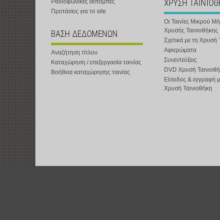
ΧΡΥΣΗ ΤΑΙΝΙΟ
Ραδιοφωνικές εκπομπές
Προτάσεις για το site
Οι Ταινίες Μικρού Μ
Χρυσής Ταινιοθήκης
ΒΑΣΗ ΔΕΔΟΜΕΝΩΝ
Σχετικά με τη Χρυσή 
Αφιερώματα
Αναζήτηση τίτλου
Συνεντεύξεις
Καταχώρηση / επεξεργασία ταινίας
DVD Χρυσή Ταινιοθή
Βοήθεια καταχώρησης ταινίας
Είσοδος & εγγραφή 
Χρυσή Ταινιοθήκη
t-shOrt : Αστική Μη Κερδοσκοπική Εταιρεία :
www.t-short.gr
:
info@t-sh
Χατζημιχαηλίδης Κυριάκος :
http://www.t-short.gr/Kyr/