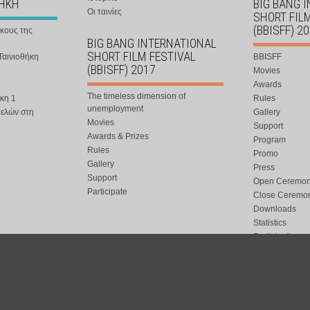
ΘΗΚΗ
BIG BANG 
Οι ταινίες
SHORT FIL
(BBISFF) 2
ήκους της
BIG BANG INTERNATIONAL
SHORT FILM FESTIVAL
Ταινιοθήκη
BBISFF
(BBISFF) 2017
Movies
Awards
The timeless dimension of
κη 1
Rules
unemployment
μελών στη
Gallery
Movies
Support
Awards & Prizes
Program
Rules
Promo
Gallery
Press
Support
Open Ceremo
Participate
Close Ceremo
Downloads
Statistics
Participation
Special Event
ort.gr