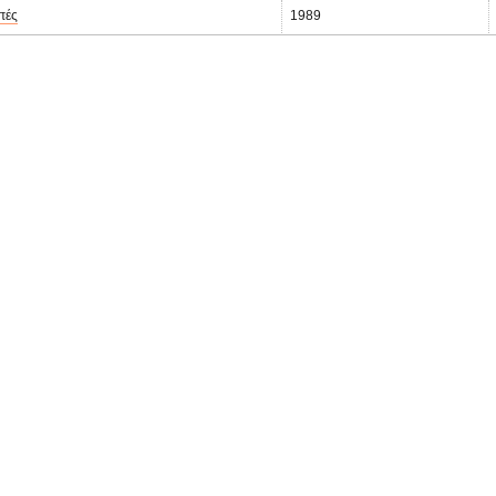
πές
1989