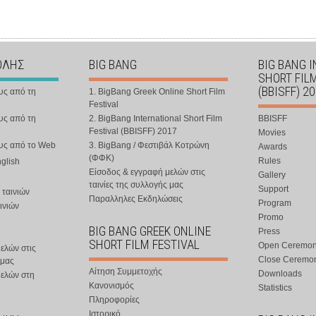
ΟΛΗΣ
BIG BANG
BIG BANG 
SHORT FIL
(BBISFF) 2
υς από τη
1. BigBang Greek Online Short Film
Festival
υς από τη
2. BigBang International Short Film
BBISFF
Festival (BBISFF) 2017
Movies
ους από το Web
3. BigBang / Φεστιβάλ Κοτρώνη
Awards
(ΦΦΚ)
Rules
nglish
Είσοδος & εγγραφή μελών στις
Gallery
ταινίες της συλλογής μας
Support
 ταινιών
Παραλληλες Εκδηλώσεις
Program
ινιών
Promo
BIG BANG GREEK ONLINE
Press
SHORT FILM FESTIVAL
Open Ceremo
ελών στις
Close Ceremo
 μας
Αίτηση Συμμετοχής
Downloads
μελών στη
Κανονισμός
Statistics
Πληροφορίες
Ιστορικό