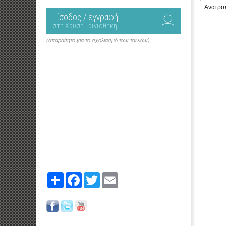
Ανατρο
Είσοδος / εγγραφή
στη Χρυσή Ταινιοθήκη
(απαραίτητο για το σχολιασμό των ταινιών)
Share
Facebook
Twitter
Email