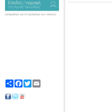
Είσοδος / εγγραφή
στη Χρυσή Ταινιοθήκη
(απαραίτητο για το σχολιασμό των ταινιών)
Share
Facebook
Twitter
Email