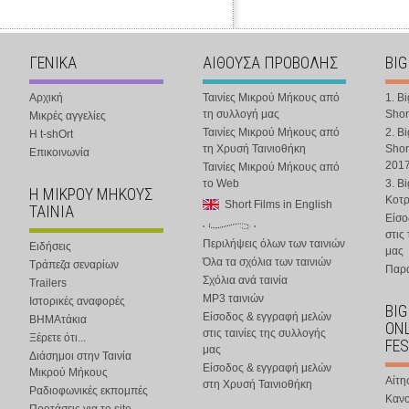
ΓΕΝΙΚΑ
ΑΙΘΟΥΣΑ ΠΡΟΒΟΛΗΣ
BIG
Αρχική
Ταινίες Μικρού Μήκους από
1. B
τη συλλογή μας
Shor
Μικρές αγγελίες
Ταινίες Μικρού Μήκους από
2. B
Η t-shOrt
τη Χρυσή Ταινιοθήκη
Shor
Επικοινωνία
201
Ταινίες Μικρού Μήκους από
το Web
3. B
Η ΜΙΚΡΟΥ ΜΗΚΟΥΣ
Κοτ
Short Films in English
ΤΑΙΝΙΑ
Είσο
στις
Περιλήψεις όλων των ταινιών
Ειδήσεις
μας
Όλα τα σχόλια των ταινιών
Τράπεζα σεναρίων
Παρα
Σχόλια ανά ταινία
Trailers
MP3 ταινιών
Ιστορικές αναφορές
BIG
Είσοδος & εγγραφή μελών
ΒΗΜΑτάκια
ONL
στις ταινίες της συλλογής
Ξέρετε ότι...
FES
μας
Διάσημοι στην Ταινία
Είσοδος & εγγραφή μελών
Μικρού Μήκους
Αίτη
στη Χρυσή Ταινιοθήκη
Ραδιοφωνικές εκπομπές
Κανο