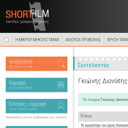
Η ΜΙΚΡΟΥ ΜΗΚΟΥΣ ΤΑΙΝΙΑ
ΑΙΘΟΥΣΑ ΠΡΟΒΟΛΗΣ
ΧΡΥΣΗ ΤΑΙΝ
Αναζητήστε
Συντελεστές
σε όλο το site
Γκιώνης Διονύσης
Εγγραφή
στο newsletter
Το όνομα
Γκιώνης Διονύ
Είσοδος / εγγραφή
στις ταινίες μας
Τίτλος
(απαραίτητο για την ψηφοφορία των ταινιών)
Το εργαστήρι του Δρος Καλιγκ