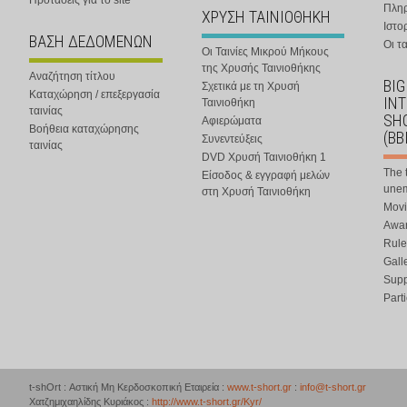
Προτάσεις για το site
Πλη
ΧΡΥΣΗ ΤΑΙΝΙΟΘΗΚΗ
Ιστο
ΒΑΣΗ ΔΕΔΟΜΕΝΩΝ
Οι τα
Οι Ταινίες Μικρού Μήκους
της Χρυσής Ταινιοθήκης
Αναζήτηση τίτλου
BIG
Σχετικά με τη Χρυσή
Καταχώρηση / επεξεργασία
IN
Ταινιοθήκη
ταινίας
SHO
Αφιερώματα
Βοήθεια καταχώρησης
(BB
Συνεντεύξεις
ταινίας
DVD Χρυσή Ταινιοθήκη 1
The 
Είσοδος & εγγραφή μελών
une
στη Χρυσή Ταινιοθήκη
Movi
Awar
Rule
Gall
Supp
Part
t-shOrt : Αστική Μη Κερδοσκοπική Εταιρεία :
www.t-short.gr
:
info@t-short.gr
Χατζημιχαηλίδης Κυριάκος :
http://www.t-short.gr/Kyr/