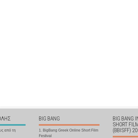
ΟΛΗΣ
BIG BANG
BIG BANG 
SHORT FIL
(BBISFF) 2
υς από τη
1. BigBang Greek Online Short Film
Festival