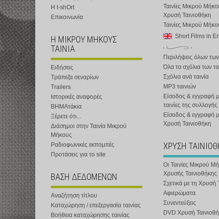
Ταινίες Μικρού Μήκο
Η t-shOrt
Χρυσή Ταινιοθήκη
Επικοινωνία
Ταινίες Μικρού Μήκ
Short Films in E
Η ΜΙΚΡΟΥ ΜΗΚΟΥΣ
ΤΑΙΝΙΑ
Περιλήψεις όλων των
Όλα τα σχόλια των τα
Ειδήσεις
Σχόλια ανά ταινία
Τράπεζα σεναρίων
MP3 ταινιών
Trailers
Είσοδος & εγγραφή μ
Ιστορικές αναφορές
ταινίες της συλλογής
ΒΗΜΑτάκια
Είσοδος & εγγραφή 
Ξέρετε ότι...
Χρυσή Ταινιοθήκη
Διάσημοι στην Ταινία Μικρού
Μήκους
ΧΡΥΣΗ ΤΑΙΝΙΟ
Ραδιοφωνικές εκπομπές
Προτάσεις για το site
Οι Ταινίες Μικρού Μ
Χρυσής Ταινιοθήκης
ΒΑΣΗ ΔΕΔΟΜΕΝΩΝ
Σχετικά με τη Χρυσή 
Αφιερώματα
Αναζήτηση τίτλου
Συνεντεύξεις
Καταχώρηση / επεξεργασία ταινίας
DVD Χρυσή Ταινιοθή
Βοήθεια καταχώρησης ταινίας