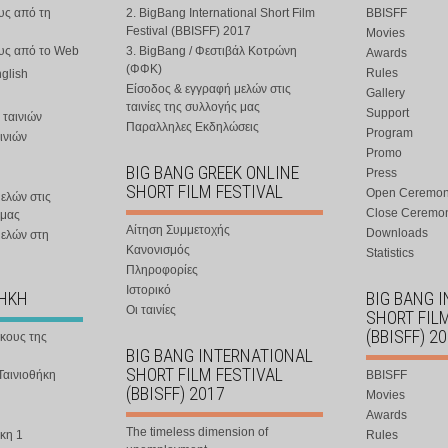
υς από τη
2. BigBang International Short Film
BBISFF
Festival (BBISFF) 2017
Movies
ους από το Web
3. BigBang / Φεστιβάλ Κοτρώνη
Awards
(ΦΦΚ)
Rules
nglish
Είσοδος & εγγραφή μελών στις
Gallery
ταινίες της συλλογής μας
Support
 ταινιών
Παραλληλες Εκδηλώσεις
Program
ινιών
Promo
BIG BANG GREEK ONLINE
Press
SHORT FILM FESTIVAL
Open Ceremo
ελών στις
Close Ceremo
 μας
Αίτηση Συμμετοχής
Downloads
μελών στη
Κανονισμός
Statistics
Πληροφορίες
Ιστορικό
ΘΗΚΗ
BIG BANG 
Οι ταινίες
SHORT FIL
(BBISFF) 2
ήκους της
BIG BANG INTERNATIONAL
SHORT FILM FESTIVAL
Ταινιοθήκη
BBISFF
(BBISFF) 2017
Movies
Awards
The timeless dimension of
κη 1
Rules