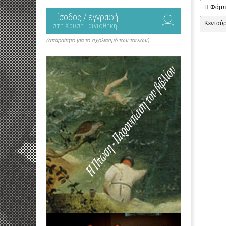
Η Φάμπ
Είσοδος / εγγραφή
Κενταύ
στη Χρυσή Ταινιοθήκη
(απαραίτητο για το σχολιασμό των ταινιών)