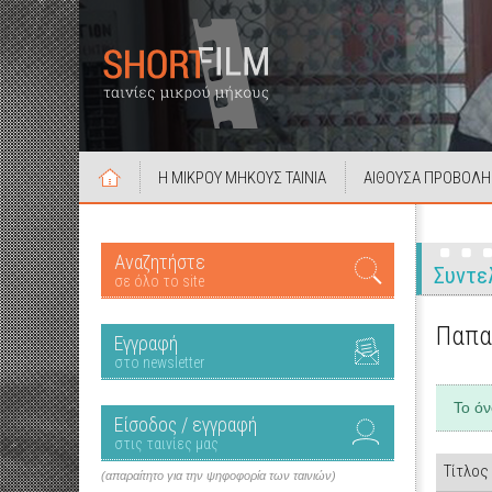
Η ΜΙΚΡΟΥ ΜΗΚΟΥΣ ΤΑΙΝΙΑ
ΑΙΘΟΥΣΑ ΠΡΟΒΟΛΗ
Αναζητήστε
Συντε
σε όλο το site
Παπα
Εγγραφή
στο newsletter
Το ό
Είσοδος / εγγραφή
στις ταινίες μας
Τίτλος
(απαραίτητο για την ψηφοφορία των ταινιών)