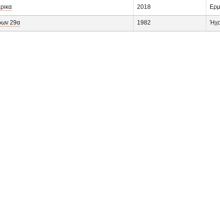
ρικα
2018
Ερμ
ρων 29α
1982
Ήχο