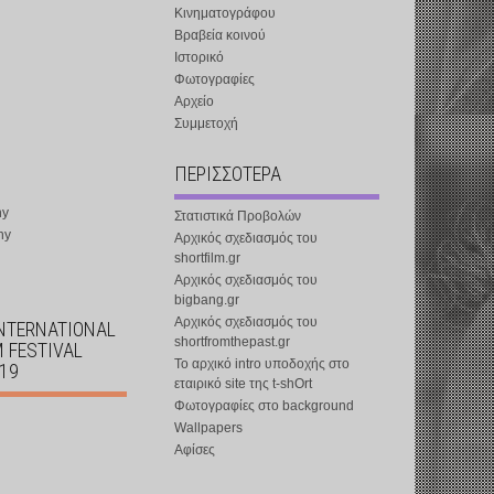
Κινηματογράφου
Βραβεία κοινού
Ιστορικό
Φωτογραφίες
Αρχείο
Συμμετοχή
ΠΕΡΙΣΣΟΤΕΡΑ
ny
Στατιστικά Προβολών
ny
Αρχικός σχεδιασμός του
shortfilm.gr
Αρχικός σχεδιασμός του
bigbang.gr
Αρχικός σχεδιασμός του
INTERNATIONAL
shortfromthepast.gr
M FESTIVAL
Το αρχικό intro υποδοχής στο
019
εταιρικό site της t-shOrt
Φωτογραφίες στο background
Wallpapers
Αφίσες