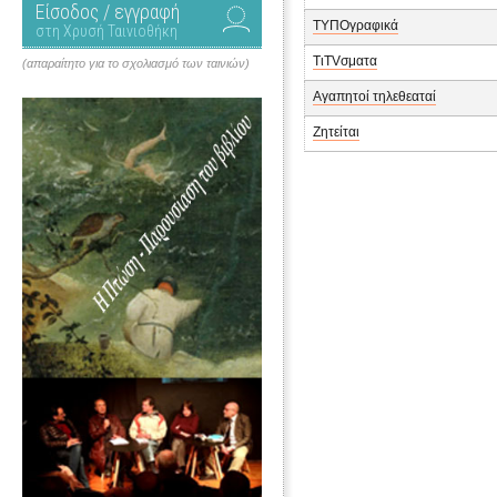
Είσοδος / εγγραφή
ΤΥΠΟγραφικά
στη Χρυσή Ταινιοθήκη
ΤιΤVσματα
(απαραίτητο για το σχολιασμό των ταινιών)
Αγαπητοί τηλεθεαταί
Ζητείται