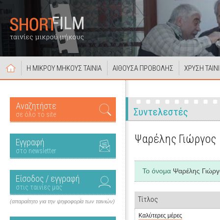
Η ΜΙΚΡΟΥ ΜΗΚΟΥΣ ΤΑΙΝΙΑ
ΑΙΘΟΥΣΑ ΠΡΟΒΟΛΗΣ
ΧΡΥΣΗ ΤΑΙΝ
Αναζητήστε
Συντελεστές
σε όλο το site
Ψαρέλης Γιώργος
Εγγραφή
στο newsletter
Το όνομα
Ψαρέλης Γιώργ
Είσοδος / εγγραφή
στις ταινίες μας
Τίτλος
(απαραίτητο για την ψηφοφορία των ταινιών)
Καλύτερες μέρες