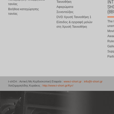
IN
Ταινιοθήκη
ταινίας
SHO
Αφιερώματα
Βοήθεια καταχώρησης
(BB
Συνεντεύξεις
ταινίας
DVD Χρυσή Ταινιοθήκη 1
The 
Είσοδος & εγγραφή μελών
une
στη Χρυσή Ταινιοθήκη
Movi
Awar
Rule
Gall
Supp
Part
t-shOrt : Αστική Μη Κερδοσκοπική Εταιρεία :
www.t-short.gr
:
info@t-short.gr
Χατζημιχαηλίδης Κυριάκος :
http://www.t-short.gr/Kyr/