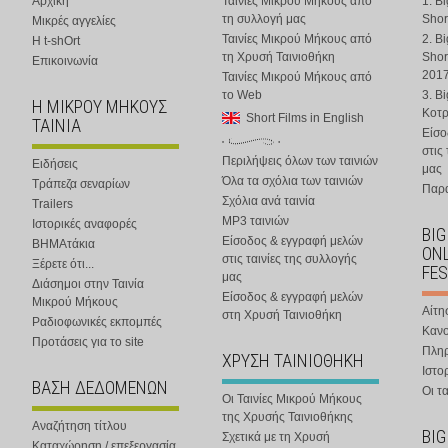
Αρχική
Ταινίες Μικρού Μήκους από
1. B
τη συλλογή μας
Shor
Μικρές αγγελίες
Ταινίες Μικρού Μήκους από
2. B
Η t-shOrt
τη Χρυσή Ταινιοθήκη
Shor
Επικοινωνία
201
Ταινίες Μικρού Μήκους από
το Web
3. B
Η ΜΙΚΡΟΥ ΜΗΚΟΥΣ
Κοτ
Short Films in English
ΤΑΙΝΙΑ
Είσο
στις
Περιλήψεις όλων των ταινιών
Ειδήσεις
μας
Όλα τα σχόλια των ταινιών
Τράπεζα σεναρίων
Παρα
Σχόλια ανά ταινία
Trailers
MP3 ταινιών
Ιστορικές αναφορές
BIG
Είσοδος & εγγραφή μελών
ΒΗΜΑτάκια
ONL
στις ταινίες της συλλογής
Ξέρετε ότι...
FES
μας
Διάσημοι στην Ταινία
Είσοδος & εγγραφή μελών
Μικρού Μήκους
Αίτη
στη Χρυσή Ταινιοθήκη
Ραδιοφωνικές εκπομπές
Κανο
Προτάσεις για το site
Πλη
ΧΡΥΣΗ ΤΑΙΝΙΟΘΗΚΗ
Ιστο
ΒΑΣΗ ΔΕΔΟΜΕΝΩΝ
Οι τα
Οι Ταινίες Μικρού Μήκους
της Χρυσής Ταινιοθήκης
Αναζήτηση τίτλου
BIG
Σχετικά με τη Χρυσή
Καταχώρηση / επεξεργασία