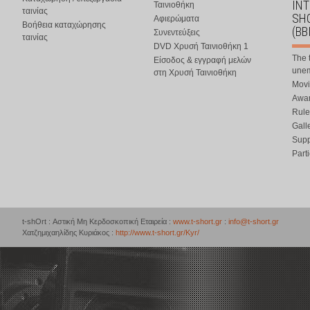
IN
Ταινιοθήκη
ταινίας
SHO
Αφιερώματα
Βοήθεια καταχώρησης
(BB
Συνεντεύξεις
ταινίας
DVD Χρυσή Ταινιοθήκη 1
The 
Είσοδος & εγγραφή μελών
une
στη Χρυσή Ταινιοθήκη
Movi
Awar
Rule
Gall
Supp
Part
t-shOrt : Αστική Μη Κερδοσκοπική Εταιρεία :
www.t-short.gr
:
info@t-short.gr
Χατζημιχαηλίδης Κυριάκος :
http://www.t-short.gr/Kyr/