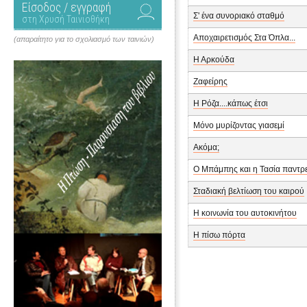
Είσοδος / εγγραφή
Σ' ένα συνοριακό σταθμό
στη Χρυσή Ταινιοθήκη
Αποχαιρετισμός Στα Όπλα...
(απαραίτητο για το σχολιασμό των ταινιών)
Η Αρκούδα
Ζαφείρης
Η Ρόζα....κάπως έτσι
Μόνο μυρίζοντας γιασεμί
Ακόμα;
Ο Μπάμπης και η Τασία παντρ
Σταδιακή βελτίωση του καιρού
Η κοινωνία του αυτοκινήτου
Η πίσω πόρτα