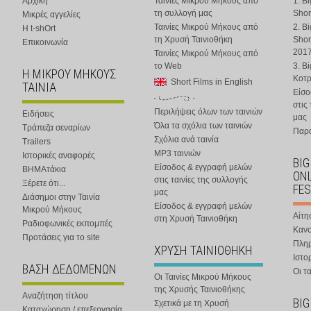
Αρχική
Ταινίες Μικρού Μήκους από
1. B
τη συλλογή μας
Shor
Μικρές αγγελίες
Ταινίες Μικρού Μήκους από
2. B
Η t-shOrt
τη Χρυσή Ταινιοθήκη
Shor
Επικοινωνία
201
Ταινίες Μικρού Μήκους από
το Web
3. B
Η ΜΙΚΡΟΥ ΜΗΚΟΥΣ
Κοτ
Short Films in English
ΤΑΙΝΙΑ
Είσο
στις
Περιλήψεις όλων των ταινιών
Ειδήσεις
μας
Όλα τα σχόλια των ταινιών
Τράπεζα σεναρίων
Παρα
Σχόλια ανά ταινία
Trailers
MP3 ταινιών
Ιστορικές αναφορές
BIG
Είσοδος & εγγραφή μελών
ΒΗΜΑτάκια
ONL
στις ταινίες της συλλογής
Ξέρετε ότι...
FES
μας
Διάσημοι στην Ταινία
Είσοδος & εγγραφή μελών
Μικρού Μήκους
Αίτη
στη Χρυσή Ταινιοθήκη
Ραδιοφωνικές εκπομπές
Κανο
Προτάσεις για το site
Πλη
ΧΡΥΣΗ ΤΑΙΝΙΟΘΗΚΗ
Ιστο
ΒΑΣΗ ΔΕΔΟΜΕΝΩΝ
Οι τα
Οι Ταινίες Μικρού Μήκους
της Χρυσής Ταινιοθήκης
Αναζήτηση τίτλου
BIG
Σχετικά με τη Χρυσή
Καταχώρηση / επεξεργασία