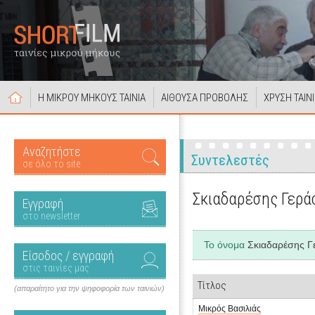
Η ΜΙΚΡΟΥ ΜΗΚΟΥΣ ΤΑΙΝΙΑ
ΑΙΘΟΥΣΑ ΠΡΟΒΟΛΗΣ
ΧΡΥΣΗ ΤΑΙΝ
Αναζητήστε
Συντελεστές
σε όλο το site
Σκιαδαρέσης Γερά
Εγγραφή
στο newsletter
Το όνομα
Σκιαδαρέσης Γ
Είσοδος / εγγραφή
στις ταινίες μας
Τίτλος
(απαραίτητο για την ψηφοφορία των ταινιών)
Μικρός Βασιλιάς