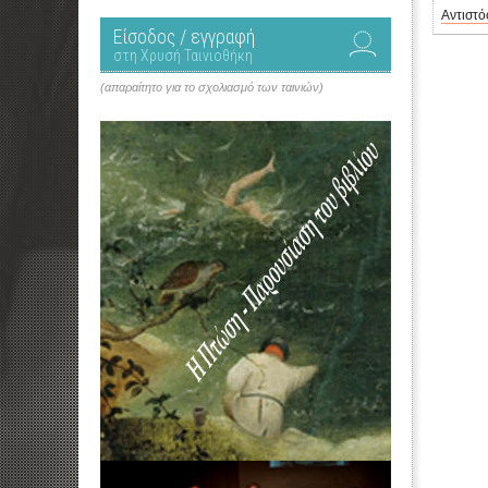
Αντιστ
Είσοδος / εγγραφή
στη Χρυσή Ταινιοθήκη
(απαραίτητο για το σχολιασμό των ταινιών)