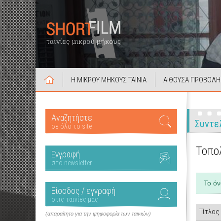
Η ΜΙΚΡΟΥ ΜΗΚΟΥΣ ΤΑΙΝΙΑ
ΑΙΘΟΥΣΑ ΠΡΟΒΟΛΗ
Αναζητήστε
Συντε
σε όλο το site
Τοπο
Εγγραφή
στο newsletter
Το ό
Είσοδος / εγγραφή
στις ταινίες μας
Τίτλος
(απαραίτητο για την ψηφοφορία των ταινιών)