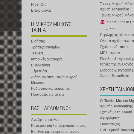
Ταινίες Μικρού Μήκο
Η t-shOrt
Χρυσή Ταινιοθήκη
Επικοινωνία
Ταινίες Μικρού Μήκ
Short Films in E
Η ΜΙΚΡΟΥ ΜΗΚΟΥΣ
ΤΑΙΝΙΑ
Περιλήψεις όλων των
Όλα τα σχόλια των τα
Ειδήσεις
Σχόλια ανά ταινία
Τράπεζα σεναρίων
MP3 ταινιών
Trailers
Είσοδος & εγγραφή μ
Ιστορικές αναφορές
ταινίες της συλλογής
ΒΗΜΑτάκια
Είσοδος & εγγραφή 
Ξέρετε ότι...
Χρυσή Ταινιοθήκη
Διάσημοι στην Ταινία Μικρού
Μήκους
ΧΡΥΣΗ ΤΑΙΝΙΟ
Ραδιοφωνικές εκπομπές
Προτάσεις για το site
Οι Ταινίες Μικρού Μ
Χρυσής Ταινιοθήκης
ΒΑΣΗ ΔΕΔΟΜΕΝΩΝ
Σχετικά με τη Χρυσή 
Αφιερώματα
Αναζήτηση τίτλου
Συνεντεύξεις
Καταχώρηση / επεξεργασία ταινίας
DVD Χρυσή Ταινιοθή
Βοήθεια καταχώρησης ταινίας