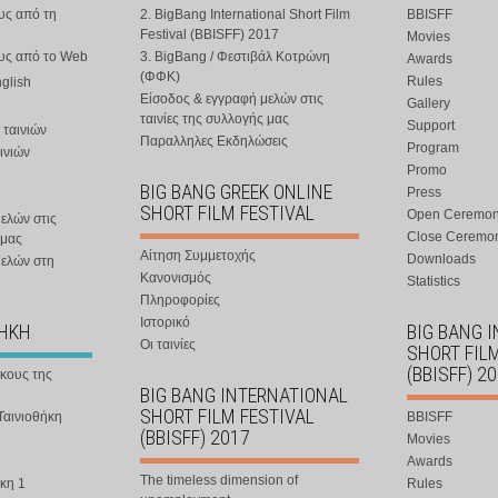
υς από τη
2. BigBang International Short Film
BBISFF
Festival (BBISFF) 2017
Movies
ους από το Web
3. BigBang / Φεστιβάλ Κοτρώνη
Awards
(ΦΦΚ)
Rules
nglish
Είσοδος & εγγραφή μελών στις
Gallery
ταινίες της συλλογής μας
Support
 ταινιών
Παραλληλες Εκδηλώσεις
Program
ινιών
Promo
BIG BANG GREEK ONLINE
Press
SHORT FILM FESTIVAL
Open Ceremo
ελών στις
Close Ceremo
 μας
Αίτηση Συμμετοχής
Downloads
μελών στη
Κανονισμός
Statistics
Πληροφορίες
Ιστορικό
ΘΗΚΗ
BIG BANG 
Οι ταινίες
SHORT FIL
(BBISFF) 2
ήκους της
BIG BANG INTERNATIONAL
SHORT FILM FESTIVAL
Ταινιοθήκη
BBISFF
(BBISFF) 2017
Movies
Awards
The timeless dimension of
κη 1
Rules