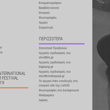
Κινηματογράφου
Βραβεία κοινού
Ιστορικό
Φωτογραφίες
Αρχείο
Συμμετοχή
ΠΕΡΙΣΣΟΤΕΡΑ
ny
Στατιστικά Προβολών
ny
Αρχικός σχεδιασμός του
shortfilm.gr
Αρχικός σχεδιασμός του
bigbang.gr
Αρχικός σχεδιασμός του
INTERNATIONAL
shortfromthepast.gr
M FESTIVAL
Το αρχικό intro υποδοχής στο
019
εταιρικό site της t-shOrt
Φωτογραφίες στο background
Wallpapers
Αφίσες