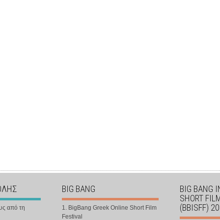
ΟΛΗΣ
BIG BANG
BIG BANG 
SHORT FIL
(BBISFF) 2
υς από τη
1. BigBang Greek Online Short Film
Festival