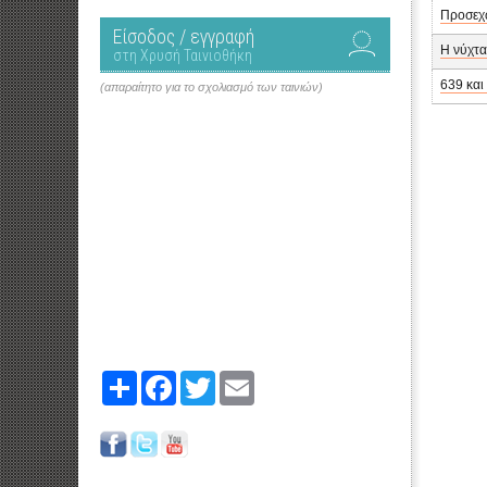
Προσεχ
Είσοδος / εγγραφή
Η νύχτα
στη Χρυσή Ταινιοθήκη
639 και
(απαραίτητο για το σχολιασμό των ταινιών)
Share
Facebook
Twitter
Email