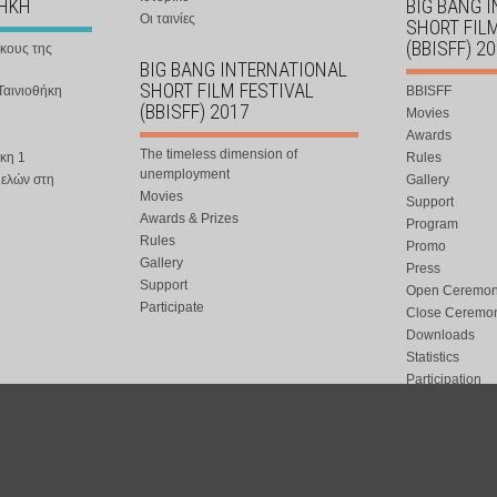
ΘΗΚΗ
BIG BANG 
Οι ταινίες
SHORT FIL
(BBISFF) 2
ήκους της
BIG BANG INTERNATIONAL
SHORT FILM FESTIVAL
Ταινιοθήκη
BBISFF
(BBISFF) 2017
Movies
Awards
The timeless dimension of
κη 1
Rules
unemployment
μελών στη
Gallery
Movies
Support
Awards & Prizes
Program
Rules
Promo
Gallery
Press
Support
Open Ceremo
Participate
Close Ceremo
Downloads
Statistics
Participation
Special Event
ort.gr