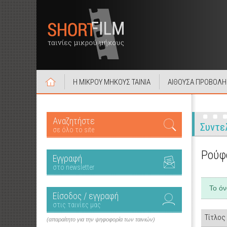
Η ΜΙΚΡΟΥ ΜΗΚΟΥΣ ΤΑΙΝΙΑ
ΑΙΘΟΥΣΑ ΠΡΟΒΟΛΗ
Αναζητήστε
Συντε
σε όλο το site
Ρούφ
Εγγραφή
στο newsletter
Το ό
Είσοδος / εγγραφή
στις ταινίες μας
Τίτλος
(απαραίτητο για την ψηφοφορία των ταινιών)