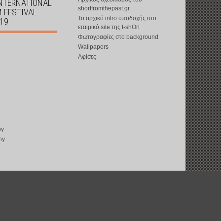
INTERNATIONAL
shortfromthepast.gr
M FESTIVAL
Το αρχικό intro υποδοχής στο
019
εταιρικό site της t-shOrt
Φωτογραφίες στο background
Wallpapers
Αφίσες
ny
ny
copyright © 2002-2026 by
t-shOrt
: all rights reserved
web design by
ward15