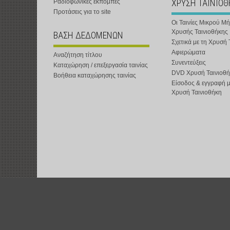
ΧΡΥΣΗ ΤΑΙΝΙΟ
Ραδιοφωνικές εκπομπές
Προτάσεις για το site
Οι Ταινίες Μικρού Μ
Χρυσής Ταινιοθήκης
ΒΑΣΗ ΔΕΔΟΜΕΝΩΝ
Σχετικά με τη Χρυσή 
Αφιερώματα
Αναζήτηση τίτλου
Συνεντεύξεις
Καταχώρηση / επεξεργασία ταινίας
DVD Χρυσή Ταινιοθή
Βοήθεια καταχώρησης ταινίας
Είσοδος & εγγραφή 
Χρυσή Ταινιοθήκη
t-shOrt : Αστική Μη Κερδοσκοπική Εταιρεία :
www.t-short.gr
:
info@t-sh
Χατζημιχαηλίδης Κυριάκος :
http://www.t-short.gr/Kyr/