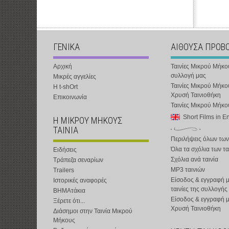
ΓΕΝΙΚΑ
ΑΙΘΟΥΣΑ ΠΡΟΒ
Αρχική
Ταινίες Μικρού Μήκο
συλλογή μας
Μικρές αγγελίες
Ταινίες Μικρού Μήκο
Η t-shOrt
Χρυσή Ταινιοθήκη
Επικοινωνία
Ταινίες Μικρού Μήκ
Short Films in E
Η ΜΙΚΡΟΥ ΜΗΚΟΥΣ
ΤΑΙΝΙΑ
Περιλήψεις όλων των
Όλα τα σχόλια των τα
Ειδήσεις
Σχόλια ανά ταινία
Τράπεζα σεναρίων
MP3 ταινιών
Trailers
Είσοδος & εγγραφή μ
Ιστορικές αναφορές
ταινίες της συλλογής
ΒΗΜΑτάκια
Είσοδος & εγγραφή 
Ξέρετε ότι...
Χρυσή Ταινιοθήκη
Διάσημοι στην Ταινία Μικρού
Μήκους