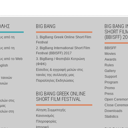
ΟΛΗΣ
BIG BANG
BIG BANG 
SHORT FIL
(BBISFF) 2
υς από τη
1. BigBang Greek Online Short Film
Festival
υς από τη
2. BigBang International Short Film
BBISFF
Festival (BBISFF) 2017
Movies
ους από το Web
3. BigBang / Φεστιβάλ Κοτρώνη
Awards
(ΦΦΚ)
Rules
nglish
Είσοδος & εγγραφή μελών στις
Gallery
ταινίες της συλλογής μας
Support
 ταινιών
Παραλληλες Εκδηλώσεις
Program
ινιών
Promo
BIG BANG GREEK ONLINE
Press
SHORT FILM FESTIVAL
Open Ceremo
ελών στις
Close Ceremo
 μας
Αίτηση Συμμετοχής
Downloads
μελών στη
Κανονισμός
Statistics
Πληροφορίες
Ιστορικό