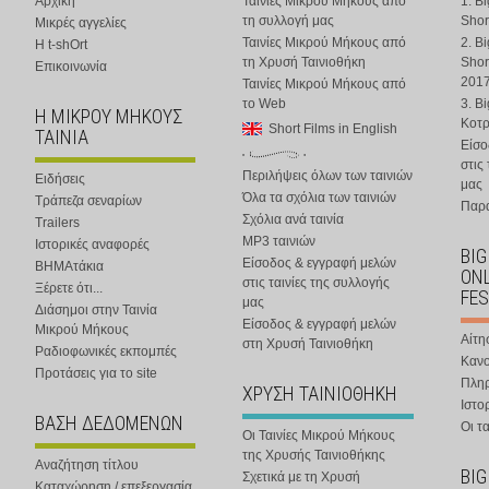
Αρχική
Ταινίες Μικρού Μήκους από
1. B
τη συλλογή μας
Shor
Μικρές αγγελίες
Ταινίες Μικρού Μήκους από
2. B
Η t-shOrt
τη Χρυσή Ταινιοθήκη
Shor
Επικοινωνία
201
Ταινίες Μικρού Μήκους από
το Web
3. B
Η ΜΙΚΡΟΥ ΜΗΚΟΥΣ
Κοτ
Short Films in English
ΤΑΙΝΙΑ
Είσο
στις
Περιλήψεις όλων των ταινιών
Ειδήσεις
μας
Όλα τα σχόλια των ταινιών
Τράπεζα σεναρίων
Παρα
Σχόλια ανά ταινία
Trailers
MP3 ταινιών
Ιστορικές αναφορές
BIG
Είσοδος & εγγραφή μελών
ΒΗΜΑτάκια
ONL
στις ταινίες της συλλογής
Ξέρετε ότι...
FES
μας
Διάσημοι στην Ταινία
Είσοδος & εγγραφή μελών
Μικρού Μήκους
Αίτη
στη Χρυσή Ταινιοθήκη
Ραδιοφωνικές εκπομπές
Κανο
Προτάσεις για το site
Πλη
ΧΡΥΣΗ ΤΑΙΝΙΟΘΗΚΗ
Ιστο
ΒΑΣΗ ΔΕΔΟΜΕΝΩΝ
Οι τα
Οι Ταινίες Μικρού Μήκους
της Χρυσής Ταινιοθήκης
Αναζήτηση τίτλου
BIG
Σχετικά με τη Χρυσή
Καταχώρηση / επεξεργασία