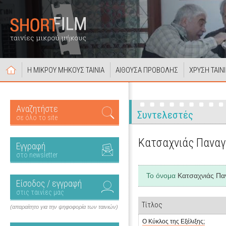
Η ΜΙΚΡΟΥ ΜΗΚΟΥΣ ΤΑΙΝΙΑ
ΑΙΘΟΥΣΑ ΠΡΟΒΟΛΗΣ
ΧΡΥΣΗ ΤΑΙΝ
Αναζητήστε
Συντελεστές
σε όλο το site
Κατσαχνιάς Πανα
Εγγραφή
στο newsletter
Το όνομα
Κατσαχνιάς Πα
Είσοδος / εγγραφή
στις ταινίες μας
Τίτλος
(απαραίτητο για την ψηφοφορία των ταινιών)
Ο Κύκλος της Εξέλιξης;