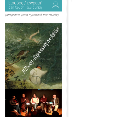
Είσοδος / εγγραφή
στη Χρυσή Ταινιοθήκη
(απαραίτητο για το σχολιασμό των ταινιών)