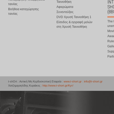
IN
Ταινιοθήκη
ταινίας
SHO
Αφιερώματα
Βοήθεια καταχώρησης
(BB
Συνεντεύξεις
ταινίας
DVD Χρυσή Ταινιοθήκη 1
The 
Είσοδος & εγγραφή μελών
une
στη Χρυσή Ταινιοθήκη
Movi
Awar
Rule
Gall
Supp
Part
t-shOrt : Αστική Μη Κερδοσκοπική Εταιρεία :
www.t-short.gr
:
info@t-short.gr
Χατζημιχαηλίδης Κυριάκος :
http://www.t-short.gr/Kyr/