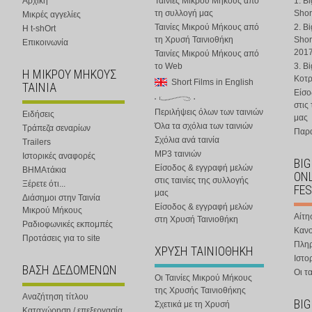
Αρχική
Ταινίες Μικρού Μήκους από
1. B
τη συλλογή μας
Shor
Μικρές αγγελίες
Ταινίες Μικρού Μήκους από
2. B
Η t-shOrt
τη Χρυσή Ταινιοθήκη
Shor
Επικοινωνία
201
Ταινίες Μικρού Μήκους από
το Web
3. B
Η ΜΙΚΡΟΥ ΜΗΚΟΥΣ
Κοτ
Short Films in English
ΤΑΙΝΙΑ
Είσο
στις
Περιλήψεις όλων των ταινιών
Ειδήσεις
μας
Όλα τα σχόλια των ταινιών
Τράπεζα σεναρίων
Παρα
Σχόλια ανά ταινία
Trailers
MP3 ταινιών
Ιστορικές αναφορές
BIG
Είσοδος & εγγραφή μελών
ΒΗΜΑτάκια
ONL
στις ταινίες της συλλογής
Ξέρετε ότι...
FES
μας
Διάσημοι στην Ταινία
Είσοδος & εγγραφή μελών
Μικρού Μήκους
Αίτη
στη Χρυσή Ταινιοθήκη
Ραδιοφωνικές εκπομπές
Κανο
Προτάσεις για το site
Πλη
ΧΡΥΣΗ ΤΑΙΝΙΟΘΗΚΗ
Ιστο
ΒΑΣΗ ΔΕΔΟΜΕΝΩΝ
Οι τα
Οι Ταινίες Μικρού Μήκους
της Χρυσής Ταινιοθήκης
Αναζήτηση τίτλου
BIG
Σχετικά με τη Χρυσή
Καταχώρηση / επεξεργασία