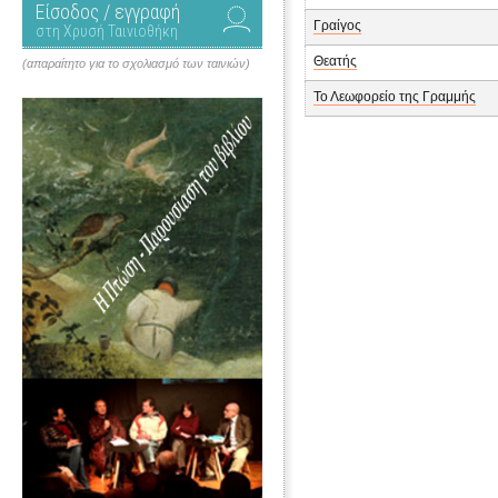
Είσοδος / εγγραφή
Γραίγος
στη Χρυσή Ταινιοθήκη
Θεατής
(απαραίτητο για το σχολιασμό των ταινιών)
Το Λεωφορείο της Γραμμής