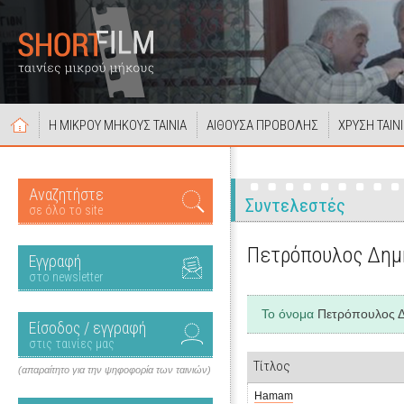
Η ΜΙΚΡΟΥ ΜΗΚΟΥΣ ΤΑΙΝΙΑ
ΑΙΘΟΥΣΑ ΠΡΟΒΟΛΗΣ
ΧΡΥΣΗ ΤΑΙΝ
Αναζητήστε
Συντελεστές
σε όλο το site
Πετρόπουλος Δημ
Εγγραφή
στο newsletter
Το όνομα
Πετρόπουλος 
Είσοδος / εγγραφή
στις ταινίες μας
Τίτλος
(απαραίτητο για την ψηφοφορία των ταινιών)
Hamam