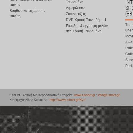
IN
Ταινιοθήκη
ταινίας
SHO
Αφιερώματα
Βοήθεια καταχώρησης
(BB
Συνεντεύξεις
ταινίας
DVD Χρυσή Ταινιοθήκη 1
The 
Είσοδος & εγγραφή μελών
une
στη Χρυσή Ταινιοθήκη
Movi
Awar
Rule
Gall
Supp
Part
t-shOrt : Αστική Μη Κερδοσκοπική Εταιρεία :
www.t-short.gr
:
info@t-short.gr
Χατζημιχαηλίδης Κυριάκος :
http://www.t-short.gr/Kyr/