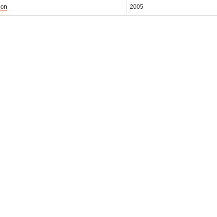
oon
2005