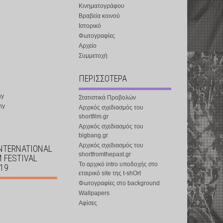
Κινηματογράφου
Βραβεία κοινού
Ιστορικό
Φωτογραφίες
Αρχείο
Συμμετοχή
ΠΕΡΙΣΣΟΤΕΡΑ
ny
Στατιστικά Προβολών
ny
Αρχικός σχεδιασμός του
shortfilm.gr
Αρχικός σχεδιασμός του
bigbang.gr
Αρχικός σχεδιασμός του
INTERNATIONAL
shortfromthepast.gr
M FESTIVAL
Το αρχικό intro υποδοχής στο
019
εταιρικό site της t-shOrt
Φωτογραφίες στο background
Wallpapers
Αφίσες