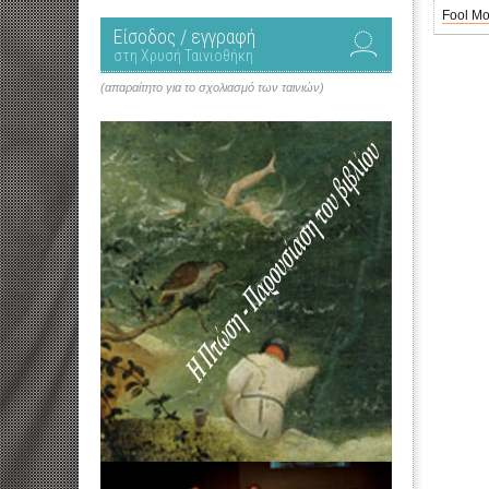
Fool M
Είσοδος / εγγραφή
στη Χρυσή Ταινιοθήκη
(απαραίτητο για το σχολιασμό των ταινιών)