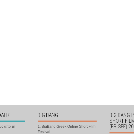
ΟΛΗΣ
BIG BANG
BIG BANG 
SHORT FIL
(BBISFF) 2
υς από τη
1. BigBang Greek Online Short Film
Festival