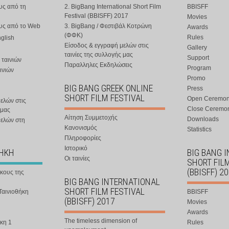
υς από τη
2. BigBang International Short Film
BBISFF
Festival (BBISFF) 2017
Movies
ους από το Web
3. BigBang / Φεστιβάλ Κοτρώνη
Awards
(ΦΦΚ)
Rules
nglish
Είσοδος & εγγραφή μελών στις
Gallery
ταινίες της συλλογής μας
Support
 ταινιών
Παραλληλες Εκδηλώσεις
Program
ινιών
Promo
BIG BANG GREEK ONLINE
Press
SHORT FILM FESTIVAL
Open Ceremo
ελών στις
Close Ceremo
 μας
Αίτηση Συμμετοχής
Downloads
μελών στη
Κανονισμός
Statistics
Πληροφορίες
Ιστορικό
ΘΗΚΗ
BIG BANG 
Οι ταινίες
SHORT FIL
(BBISFF) 2
ήκους της
BIG BANG INTERNATIONAL
SHORT FILM FESTIVAL
Ταινιοθήκη
BBISFF
(BBISFF) 2017
Movies
Awards
The timeless dimension of
κη 1
Rules