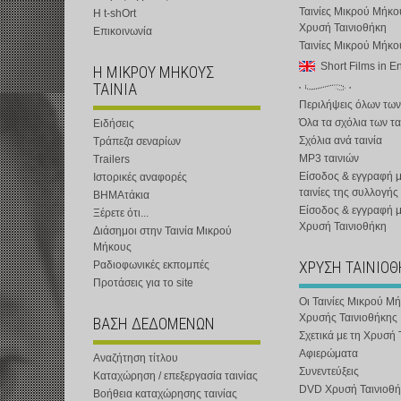
Ταινίες Μικρού Μήκο
Η t-shOrt
Χρυσή Ταινιοθήκη
Επικοινωνία
Ταινίες Μικρού Μήκ
Short Films in E
Η ΜΙΚΡΟΥ ΜΗΚΟΥΣ
ΤΑΙΝΙΑ
Περιλήψεις όλων των
Όλα τα σχόλια των τα
Ειδήσεις
Σχόλια ανά ταινία
Τράπεζα σεναρίων
MP3 ταινιών
Trailers
Είσοδος & εγγραφή μ
Ιστορικές αναφορές
ταινίες της συλλογής
ΒΗΜΑτάκια
Είσοδος & εγγραφή 
Ξέρετε ότι...
Χρυσή Ταινιοθήκη
Διάσημοι στην Ταινία Μικρού
Μήκους
ΧΡΥΣΗ ΤΑΙΝΙΟ
Ραδιοφωνικές εκπομπές
Προτάσεις για το site
Οι Ταινίες Μικρού Μ
Χρυσής Ταινιοθήκης
ΒΑΣΗ ΔΕΔΟΜΕΝΩΝ
Σχετικά με τη Χρυσή 
Αφιερώματα
Αναζήτηση τίτλου
Συνεντεύξεις
Καταχώρηση / επεξεργασία ταινίας
DVD Χρυσή Ταινιοθή
Βοήθεια καταχώρησης ταινίας