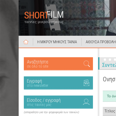
Η ΜΙΚΡΟΥ ΜΗΚΟΥΣ ΤΑΙΝΙΑ
ΑΙΘΟΥΣΑ ΠΡΟΒΟΛΗ
Αναζητήστε
Συντε
σε όλο το site
Ονησ
Εγγραφή
στο newsletter
Το ό
Είσοδος / εγγραφή
στις ταινίες μας
Τίτλος
(απαραίτητο για την ψηφοφορία των ταινιών)