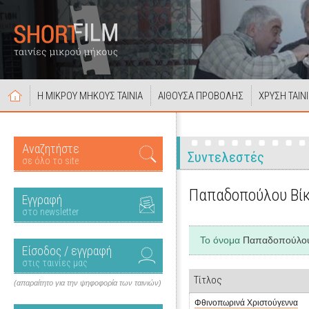
Η ΜΙΚΡΟΥ ΜΗΚΟΥΣ ΤΑΙΝΙΑ
ΑΙΘΟΥΣΑ ΠΡΟΒΟΛΗΣ
ΧΡΥΣΗ ΤΑΙΝ
Αναζητήστε
Συντελεστές
σε όλο το site
Παπαδοπούλου Βί
Εγγραφή
στο newsletter
Το όνομα
Παπαδοπούλου
Είσοδος / εγγραφή
στις ταινίες μας
Τίτλος
(απαραίτητο για την ψηφοφορία των ταινιών)
Φθινοπωρινά Χριστούγεννα