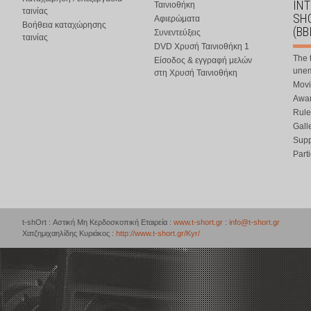
IN
Ταινιοθήκη
ταινίας
SHO
Αφιερώματα
Βοήθεια καταχώρησης
(BB
Συνεντεύξεις
ταινίας
DVD Χρυσή Ταινιοθήκη 1
The 
Είσοδος & εγγραφή μελών
une
στη Χρυσή Ταινιοθήκη
Movi
Awar
Rule
Gall
Supp
Part
t-shOrt : Αστική Μη Κερδοσκοπική Εταιρεία :
www.t-short.gr
:
info@t-short.gr
Χατζημιχαηλίδης Κυριάκος :
http://www.t-short.gr/Kyr/