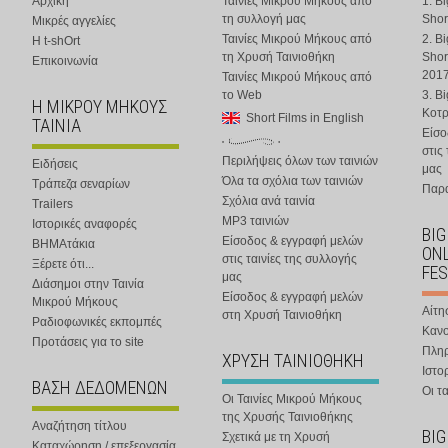
Αρχική
Ταινίες Μικρού Μήκους από
1. B
τη συλλογή μας
Shor
Μικρές αγγελίες
Ταινίες Μικρού Μήκους από
2. B
Η t-shOrt
τη Χρυσή Ταινιοθήκη
Shor
Επικοινωνία
201
Ταινίες Μικρού Μήκους από
το Web
3. B
Η ΜΙΚΡΟΥ ΜΗΚΟΥΣ
Κοτ
Short Films in English
ΤΑΙΝΙΑ
Είσο
στις
Περιλήψεις όλων των ταινιών
Ειδήσεις
μας
Όλα τα σχόλια των ταινιών
Τράπεζα σεναρίων
Παρα
Σχόλια ανά ταινία
Trailers
MP3 ταινιών
Ιστορικές αναφορές
BIG
Είσοδος & εγγραφή μελών
ΒΗΜΑτάκια
ONL
στις ταινίες της συλλογής
Ξέρετε ότι...
FES
μας
Διάσημοι στην Ταινία
Είσοδος & εγγραφή μελών
Μικρού Μήκους
Αίτη
στη Χρυσή Ταινιοθήκη
Ραδιοφωνικές εκπομπές
Κανο
Προτάσεις για το site
Πλη
ΧΡΥΣΗ ΤΑΙΝΙΟΘΗΚΗ
Ιστο
ΒΑΣΗ ΔΕΔΟΜΕΝΩΝ
Οι τα
Οι Ταινίες Μικρού Μήκους
της Χρυσής Ταινιοθήκης
Αναζήτηση τίτλου
BIG
Σχετικά με τη Χρυσή
Καταχώρηση / επεξεργασία