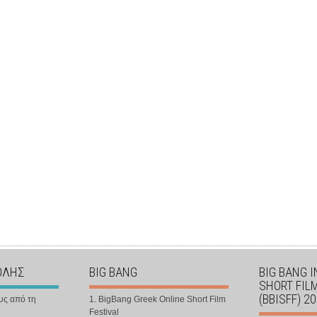
ΟΛΗΣ
BIG BANG
BIG BANG 
SHORT FIL
(BBISFF) 2
υς από τη
1. BigBang Greek Online Short Film
Festival