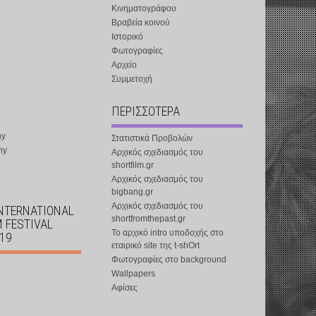
Κινηματογράφου
Βραβεία κοινού
Ιστορικό
Φωτογραφίες
Αρχείο
Συμμετοχή
ΠΕΡΙΣΣΟΤΕΡΑ
ny
Στατιστικά Προβολών
ny
Αρχικός σχεδιασμός του
shortfilm.gr
Αρχικός σχεδιασμός του
bigbang.gr
Αρχικός σχεδιασμός του
INTERNATIONAL
shortfromthepast.gr
M FESTIVAL
Το αρχικό intro υποδοχής στο
019
εταιρικό site της t-shOrt
Φωτογραφίες στο background
Wallpapers
Αφίσες