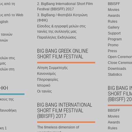
υς από τη
2. BigBang International Short Film
BBISFF
Festival (BBISFF) 2017
Movies
ους από το Web
3. BigBang / Φεστιβάλ Κοτρώνη
Awards
(ΦΦΚ)
Rules
nglish
Είσοδος & εγγραφή μελών στις
Gallery
ταινίες της συλλογής μας
Support
 ταινιών
Παραλληλες Εκδηλώσεις
Program
ινιών
Promo
BIG BANG GREEK ONLINE
Press
SHORT FILM FESTIVAL
Open Ceremo
ελών στις
Close Ceremo
 μας
Αίτηση Συμμετοχής
Downloads
μελών στη
Κανονισμός
Statistics
Πληροφορίες
Ιστορικό
ΘΗΚΗ
BIG BANG 
Οι ταινίες
SHORT FIL
(BBISFF) 2
ήκους της
BIG BANG INTERNATIONAL
SHORT FILM FESTIVAL
Ταινιοθήκη
BBISFF
(BBISFF) 2017
Movies
Awards
The timeless dimension of
κη 1
Rules