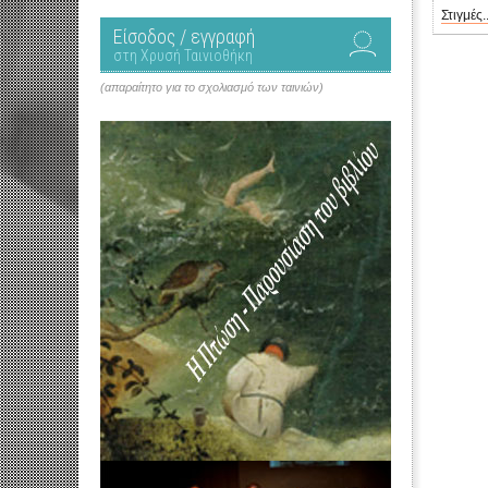
Στιγμές..
Είσοδος / εγγραφή
στη Χρυσή Ταινιοθήκη
(απαραίτητο για το σχολιασμό των ταινιών)