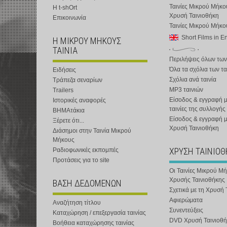
Ταινίες Μικρού Μήκο
Η t-shOrt
Χρυσή Ταινιοθήκη
Επικοινωνία
Ταινίες Μικρού Μήκ
Short Films in E
Η ΜΙΚΡΟΥ ΜΗΚΟΥΣ
ΤΑΙΝΙΑ
Περιλήψεις όλων των
Όλα τα σχόλια των τα
Ειδήσεις
Σχόλια ανά ταινία
Τράπεζα σεναρίων
MP3 ταινιών
Trailers
Είσοδος & εγγραφή μ
Ιστορικές αναφορές
ταινίες της συλλογής
ΒΗΜΑτάκια
Είσοδος & εγγραφή 
Ξέρετε ότι...
Χρυσή Ταινιοθήκη
Διάσημοι στην Ταινία Μικρού
Μήκους
ΧΡΥΣΗ ΤΑΙΝΙΟ
Ραδιοφωνικές εκπομπές
Προτάσεις για το site
Οι Ταινίες Μικρού Μ
Χρυσής Ταινιοθήκης
ΒΑΣΗ ΔΕΔΟΜΕΝΩΝ
Σχετικά με τη Χρυσή 
Αφιερώματα
Αναζήτηση τίτλου
Συνεντεύξεις
Καταχώρηση / επεξεργασία ταινίας
DVD Χρυσή Ταινιοθή
Βοήθεια καταχώρησης ταινίας