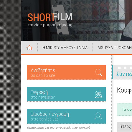
Η ΜΙΚΡΟΥ ΜΗΚΟΥΣ ΤΑΙΝΙΑ
ΑΙΘΟΥΣΑ ΠΡΟΒΟΛΗ
Αναζητήστε
Συντε
σε όλο το site
Κουφ
Εγγραφή
στο newsletter
Το ό
Είσοδος / εγγραφή
στις ταινίες μας
Τίτλος
(απαραίτητο για την ψηφοφορία των ταινιών)