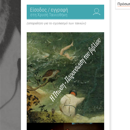
Πρόσω
Είσοδος / εγγραφή
στη Χρυσή Ταινιοθήκη
(απαραίτητο για το σχολιασμό των ταινιών)