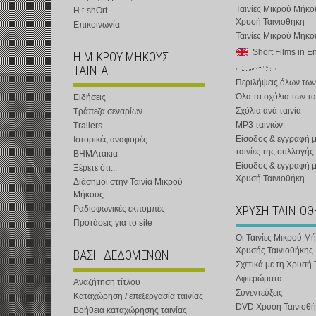
Ταινίες Μικρού Μήκο
Η t-shOrt
Χρυσή Ταινιοθήκη
Επικοινωνία
Ταινίες Μικρού Μήκ
Short Films in E
Η ΜΙΚΡΟΥ ΜΗΚΟΥΣ
ΤΑΙΝΙΑ
Περιλήψεις όλων των
Όλα τα σχόλια των τα
Ειδήσεις
Σχόλια ανά ταινία
Τράπεζα σεναρίων
MP3 ταινιών
Trailers
Είσοδος & εγγραφή μ
Ιστορικές αναφορές
ταινίες της συλλογής
ΒΗΜΑτάκια
Είσοδος & εγγραφή 
Ξέρετε ότι...
Χρυσή Ταινιοθήκη
Διάσημοι στην Ταινία Μικρού
Μήκους
ΧΡΥΣΗ ΤΑΙΝΙΟ
Ραδιοφωνικές εκπομπές
Προτάσεις για το site
Οι Ταινίες Μικρού Μ
Χρυσής Ταινιοθήκης
ΒΑΣΗ ΔΕΔΟΜΕΝΩΝ
Σχετικά με τη Χρυσή 
Αφιερώματα
Αναζήτηση τίτλου
Συνεντεύξεις
Καταχώρηση / επεξεργασία ταινίας
DVD Χρυσή Ταινιοθή
Βοήθεια καταχώρησης ταινίας