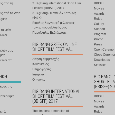
υς από τη
2. BigBang International Short Film
BBISFF
Festival (BBISFF) 2017
Movies
ους από το Web
3. BigBang / Φεστιβάλ Κοτρώνη
Awards
(ΦΦΚ)
Rules
nglish
Είσοδος & εγγραφή μελών στις
Gallery
ταινίες της συλλογής μας
Support
 ταινιών
Παραλληλες Εκδηλώσεις
Program
ινιών
Promo
BIG BANG GREEK ONLINE
Press
SHORT FILM FESTIVAL
Open Ceremo
ελών στις
Close Ceremo
 μας
Αίτηση Συμμετοχής
Downloads
μελών στη
Κανονισμός
Statistics
Πληροφορίες
Ιστορικό
ΘΗΚΗ
BIG BANG 
Οι ταινίες
SHORT FIL
(BBISFF) 2
ήκους της
BIG BANG INTERNATIONAL
SHORT FILM FESTIVAL
Ταινιοθήκη
BBISFF
(BBISFF) 2017
Movies
Awards
The timeless dimension of
κη 1
Rules