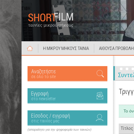
Η ΜΙΚΡΟΥ ΜΗΚΟΥΣ ΤΑΙΝΙΑ
ΑΙΘΟΥΣΑ ΠΡΟΒΟΛΗ
Αναζητήστε
Συντε
σε όλο το site
Τριγγ
Εγγραφή
στο newsletter
Το ό
Είσοδος / εγγραφή
στις ταινίες μας
Τίτλος
(απαραίτητο για την ψηφοφορία των ταινιών)