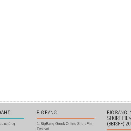
ΟΛΗΣ
BIG BANG
BIG BANG 
SHORT FIL
(BBISFF) 2
υς από τη
1. BigBang Greek Online Short Film
Festival