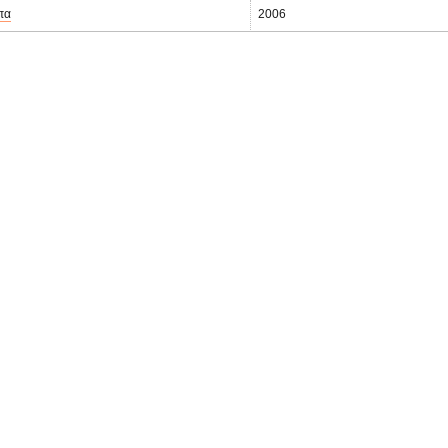
πα
2006