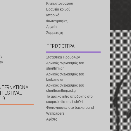
Κινηματογράφου
Βραβεία κοινού
Ιστορικό
Φωτογραφίες
Αρχείο
Συμμετοχή
ΠΕΡΙΣΣΟΤΕΡΑ
ny
Στατιστικά Προβολών
ny
Αρχικός σχεδιασμός του
shortfilm.gr
Αρχικός σχεδιασμός του
bigbang.gr
Αρχικός σχεδιασμός του
INTERNATIONAL
shortfromthepast.gr
M FESTIVAL
Το αρχικό intro υποδοχής στο
019
εταιρικό site της t-shOrt
Φωτογραφίες στο background
Wallpapers
Αφίσες