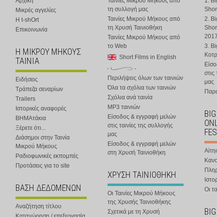
Αρχική
Ταινίες Μικρού Μήκους από
1. B
τη συλλογή μας
Shor
Μικρές αγγελίες
Ταινίες Μικρού Μήκους από
2. B
Η t-shOrt
τη Χρυσή Ταινιοθήκη
Shor
Επικοινωνία
201
Ταινίες Μικρού Μήκους από
το Web
3. B
Η ΜΙΚΡΟΥ ΜΗΚΟΥΣ
Κοτ
Short Films in English
ΤΑΙΝΙΑ
Είσο
στις
Περιλήψεις όλων των ταινιών
Ειδήσεις
μας
Όλα τα σχόλια των ταινιών
Τράπεζα σεναρίων
Παρα
Σχόλια ανά ταινία
Trailers
MP3 ταινιών
Ιστορικές αναφορές
BIG
Είσοδος & εγγραφή μελών
ΒΗΜΑτάκια
ONL
στις ταινίες της συλλογής
Ξέρετε ότι...
FES
μας
Διάσημοι στην Ταινία
Είσοδος & εγγραφή μελών
Μικρού Μήκους
Αίτη
στη Χρυσή Ταινιοθήκη
Ραδιοφωνικές εκπομπές
Κανο
Προτάσεις για το site
Πλη
ΧΡΥΣΗ ΤΑΙΝΙΟΘΗΚΗ
Ιστο
ΒΑΣΗ ΔΕΔΟΜΕΝΩΝ
Οι τα
Οι Ταινίες Μικρού Μήκους
της Χρυσής Ταινιοθήκης
Αναζήτηση τίτλου
BIG
Σχετικά με τη Χρυσή
Καταχώρηση / επεξεργασία