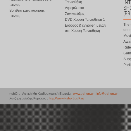
IN
Ταινιοθήκη
ταινίας
SHO
Αφιερώματα
Βοήθεια καταχώρησης
(BB
Συνεντεύξεις
ταινίας
DVD Χρυσή Ταινιοθήκη 1
The 
Είσοδος & εγγραφή μελών
une
στη Χρυσή Ταινιοθήκη
Movi
Awar
Rule
Gall
Supp
Part
t-shOrt : Αστική Μη Κερδοσκοπική Εταιρεία :
www.t-short.gr
:
info@t-short.gr
Χατζημιχαηλίδης Κυριάκος :
http://www.t-short.gr/Kyr/