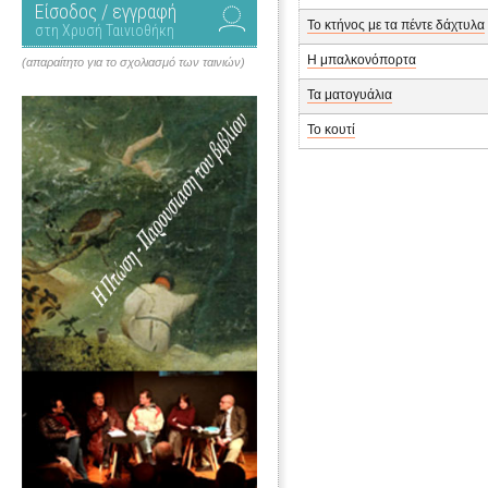
Είσοδος / εγγραφή
Το κτήνος με τα πέντε δάχτυλα
στη Χρυσή Ταινιοθήκη
Η μπαλκονόπορτα
(απαραίτητο για το σχολιασμό των ταινιών)
Τα ματογυάλια
Το κουτί