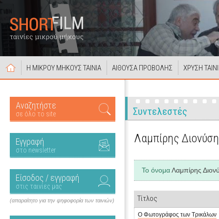
Η ΜΙΚΡΟΥ ΜΗΚΟΥΣ ΤΑΙΝΙΑ
ΑΙΘΟΥΣΑ ΠΡΟΒΟΛΗΣ
ΧΡΥΣΗ ΤΑΙΝ
Αναζητήστε
Συντελεστές
σε όλο το site
Λαμπίρης Διονύσ
Εγγραφή
στο newsletter
Το όνομα
Λαμπίρης Διον
Είσοδος / εγγραφή
στις ταινίες μας
Τίτλος
(απαραίτητο για την ψηφοφορία των ταινιών)
Ο Φωτογράφος των Τρικάλων