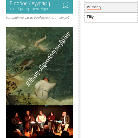
Είσοδος / εγγραφή
Austerity
στη Χρυσή Ταινιοθήκη
Fifty
(απαραίτητο για το σχολιασμό των ταινιών)