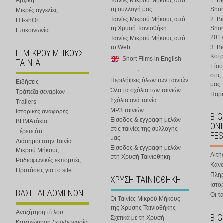
Αρχική
Ταινίες Μικρού Μήκους από
1. B
τη συλλογή μας
Shor
Μικρές αγγελίες
Ταινίες Μικρού Μήκους από
2. B
Η t-shOrt
τη Χρυσή Ταινιοθήκη
Shor
Επικοινωνία
201
Ταινίες Μικρού Μήκους από
το Web
3. B
Η ΜΙΚΡΟΥ ΜΗΚΟΥΣ
Κοτ
Short Films in English
ΤΑΙΝΙΑ
Είσο
στις
Περιλήψεις όλων των ταινιών
Ειδήσεις
μας
Όλα τα σχόλια των ταινιών
Τράπεζα σεναρίων
Παρα
Σχόλια ανά ταινία
Trailers
MP3 ταινιών
Ιστορικές αναφορές
BIG
Είσοδος & εγγραφή μελών
ΒΗΜΑτάκια
ONL
στις ταινίες της συλλογής
Ξέρετε ότι...
FES
μας
Διάσημοι στην Ταινία
Είσοδος & εγγραφή μελών
Μικρού Μήκους
Αίτη
στη Χρυσή Ταινιοθήκη
Ραδιοφωνικές εκπομπές
Κανο
Προτάσεις για το site
Πλη
ΧΡΥΣΗ ΤΑΙΝΙΟΘΗΚΗ
Ιστο
ΒΑΣΗ ΔΕΔΟΜΕΝΩΝ
Οι τα
Οι Ταινίες Μικρού Μήκους
της Χρυσής Ταινιοθήκης
Αναζήτηση τίτλου
BIG
Σχετικά με τη Χρυσή
Καταχώρηση / επεξεργασία