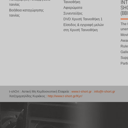
IN
Ταινιοθήκη
ταινίας
SHO
Αφιερώματα
Βοήθεια καταχώρησης
(BB
Συνεντεύξεις
ταινίας
DVD Χρυσή Ταινιοθήκη 1
The 
Είσοδος & εγγραφή μελών
une
στη Χρυσή Ταινιοθήκη
Movi
Awar
Rule
Gall
Supp
Part
t-shOrt : Αστική Μη Κερδοσκοπική Εταιρεία :
www.t-short.gr
:
info@t-short.gr
Χατζημιχαηλίδης Κυριάκος :
http://www.t-short.gr/Kyr/