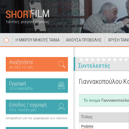
Η ΜΙΚΡΟΥ ΜΗΚΟΥΣ ΤΑΙΝΙΑ
ΑΙΘΟΥΣΑ ΠΡΟΒΟΛΗΣ
ΧΡΥΣΗ ΤΑΙΝ
Αναζητήστε
Συντελεστές
σε όλο το site
Γιαννακοπούλου Κ
Εγγραφή
στο newsletter
Το όνομα
Γιαννακοπούλο
Είσοδος / εγγραφή
στις ταινίες μας
Τίτλος
(απαραίτητο για την ψηφοφορία των ταινιών)
Ροζαλία