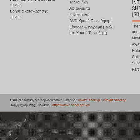
IN
Ταινιοθήκη
ταινίας
SHO
Αφιερώματα
Βοήθεια καταχώρησης
(BB
Συνεντεύξεις
ταινίας
DVD Χρυσή Ταινιοθήκη 1
The 
Είσοδος & εγγραφή μελών
une
στη Χρυσή Ταινιοθήκη
Movi
Awar
Rule
Gall
Supp
Part
t-shOrt : Αστική Μη Κερδοσκοπική Εταιρεία :
www.t-short.gr
:
info@t-short.gr
Χατζημιχαηλίδης Κυριάκος :
http://www.t-short.gr/Kyr/