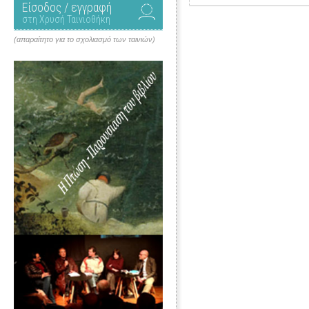
Είσοδος / εγγραφή
στη Χρυσή Ταινιοθήκη
(απαραίτητο για το σχολιασμό των ταινιών)