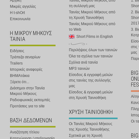
Αρχική
Ταινίες Μικρού Μήκους από
1. B
τη συλλογή μας
Shor
Μικρές αγγελίες
Ταινίες Μικρού Μήκους από
2. B
Η t-shOrt
τη Χρυσή Ταινιοθήκη
Shor
Επικοινωνία
201
Ταινίες Μικρού Μήκους από
το Web
3. B
Η ΜΙΚΡΟΥ ΜΗΚΟΥΣ
Κοτ
Short Films in English
ΤΑΙΝΙΑ
Είσο
στις
Περιλήψεις όλων των ταινιών
Ειδήσεις
μας
Όλα τα σχόλια των ταινιών
Τράπεζα σεναρίων
Παρα
Σχόλια ανά ταινία
Trailers
MP3 ταινιών
Ιστορικές αναφορές
BIG
Είσοδος & εγγραφή μελών
ΒΗΜΑτάκια
ONL
στις ταινίες της συλλογής
Ξέρετε ότι...
FES
μας
Διάσημοι στην Ταινία
Είσοδος & εγγραφή μελών
Μικρού Μήκους
Αίτη
στη Χρυσή Ταινιοθήκη
Ραδιοφωνικές εκπομπές
Κανο
Προτάσεις για το site
Πλη
ΧΡΥΣΗ ΤΑΙΝΙΟΘΗΚΗ
Ιστο
ΒΑΣΗ ΔΕΔΟΜΕΝΩΝ
Οι τα
Οι Ταινίες Μικρού Μήκους
της Χρυσής Ταινιοθήκης
Αναζήτηση τίτλου
BIG
Σχετικά με τη Χρυσή
Καταχώρηση / επεξεργασία