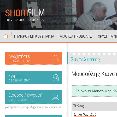
Η ΜΙΚΡΟΥ ΜΗΚΟΥΣ ΤΑΙΝΙΑ
ΑΙΘΟΥΣΑ ΠΡΟΒΟΛΗΣ
ΧΡΥΣΗ ΤΑΙΝ
Αναζητήστε
Συντελεστές
σε όλο το site
Μουσούλης Κωνστ
Εγγραφή
στο newsletter
Το όνομα
Μουσούλης Κω
Είσοδος / εγγραφή
στις ταινίες μας
Τίτλος
(απαραίτητο για την ψηφοφορία των ταινιών)
Διπλό Ραντεβού