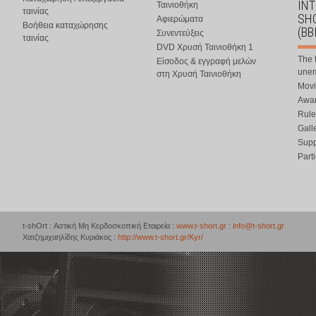
IN
Ταινιοθήκη
ταινίας
SHO
Αφιερώματα
Βοήθεια καταχώρησης
(BB
Συνεντεύξεις
ταινίας
DVD Χρυσή Ταινιοθήκη 1
The 
Είσοδος & εγγραφή μελών
une
στη Χρυσή Ταινιοθήκη
Movi
Awar
Rule
Gall
Supp
Part
t-shOrt : Αστική Μη Κερδοσκοπική Εταιρεία :
www.t-short.gr
:
info@t-short.gr
Χατζημιχαηλίδης Κυριάκος :
http://www.t-short.gr/Kyr/