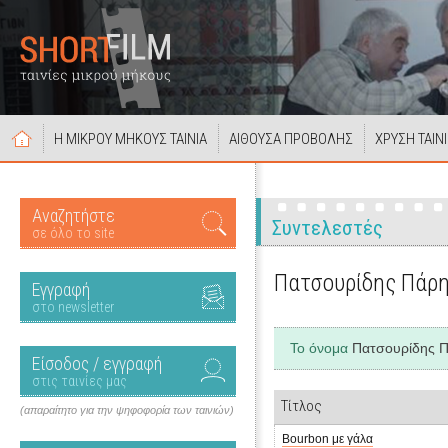
Η ΜΙΚΡΟΥ ΜΗΚΟΥΣ ΤΑΙΝΙΑ
ΑΙΘΟΥΣΑ ΠΡΟΒΟΛΗΣ
ΧΡΥΣΗ ΤΑΙΝ
Αναζητήστε
Συντελεστές
σε όλο το site
Πατσουρίδης Πάρ
Εγγραφή
στο newsletter
Το όνομα
Πατσουρίδης 
Είσοδος / εγγραφή
στις ταινίες μας
Τίτλος
(απαραίτητο για την ψηφοφορία των ταινιών)
Bourbon με γάλα