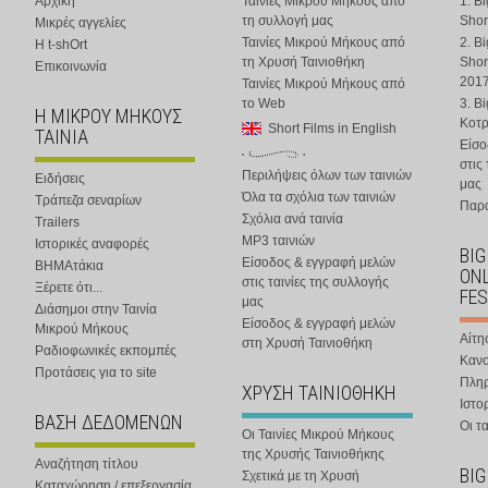
Αρχική
Ταινίες Μικρού Μήκους από
1. B
τη συλλογή μας
Shor
Μικρές αγγελίες
Ταινίες Μικρού Μήκους από
2. B
Η t-shOrt
τη Χρυσή Ταινιοθήκη
Shor
Επικοινωνία
201
Ταινίες Μικρού Μήκους από
το Web
3. B
Η ΜΙΚΡΟΥ ΜΗΚΟΥΣ
Κοτ
Short Films in English
ΤΑΙΝΙΑ
Είσο
στις
Περιλήψεις όλων των ταινιών
Ειδήσεις
μας
Όλα τα σχόλια των ταινιών
Τράπεζα σεναρίων
Παρα
Σχόλια ανά ταινία
Trailers
MP3 ταινιών
Ιστορικές αναφορές
BIG
Είσοδος & εγγραφή μελών
ΒΗΜΑτάκια
ONL
στις ταινίες της συλλογής
Ξέρετε ότι...
FES
μας
Διάσημοι στην Ταινία
Είσοδος & εγγραφή μελών
Μικρού Μήκους
Αίτη
στη Χρυσή Ταινιοθήκη
Ραδιοφωνικές εκπομπές
Κανο
Προτάσεις για το site
Πλη
ΧΡΥΣΗ ΤΑΙΝΙΟΘΗΚΗ
Ιστο
ΒΑΣΗ ΔΕΔΟΜΕΝΩΝ
Οι τα
Οι Ταινίες Μικρού Μήκους
της Χρυσής Ταινιοθήκης
Αναζήτηση τίτλου
BIG
Σχετικά με τη Χρυσή
Καταχώρηση / επεξεργασία