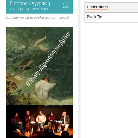
Είσοδος / εγγραφή
Under stress
στη Χρυσή Ταινιοθήκη
Black Tie
(απαραίτητο για το σχολιασμό των ταινιών)