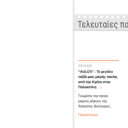
Τελευταίες πα
10/7/2026
“AULŪS” : Το μεγάλο
ταξίδι μιας μικρής ταινίας
από την Κρήτη στην
Παλαιστίνη
Γνωρίστε την ταινία
μικρού μήκους της
Άλκηστης Βούλγαρη...
Περισσότερα