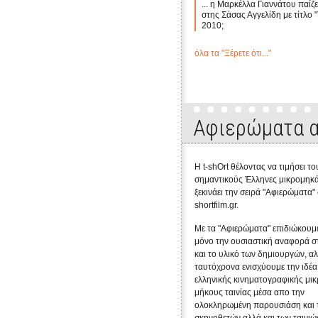
... η Μαρκέλλα Γιαννάτου παίζει
στης Σάσας Αγγελίδη με τίτλο "
2010;
όλα τα "Ξέρετε ότι..."
Αφιερώματα α
Η t-shOrt θέλοντας να τιμήσει το
σημαντικούς Έλληνες μικρομηκά
ξεκινάει την σειρά "Αφιερώματα"
shortfilm.gr.
Με τα "Αφιερώματα" επιδιώκουμε
μόνο την ουσιαστική αναφορά σ
και το υλικό των δημιουργών, α
ταυτόχρονα ενισχύουμε την ιδέα
ελληνικής κινηματογραφικής μι
μήκους ταινίας μέσα απο την
ολοκληρωμένη παρουσιάση και 