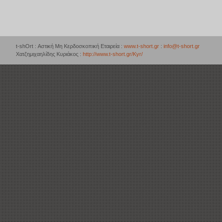
t-shOrt : Αστική Μη Κερδοσκοπική Εταιρεία :
www.t-short.gr
:
info@t-short.gr
Χατζημιχαηλίδης Κυριάκος :
http://www.t-short.gr/Kyr/