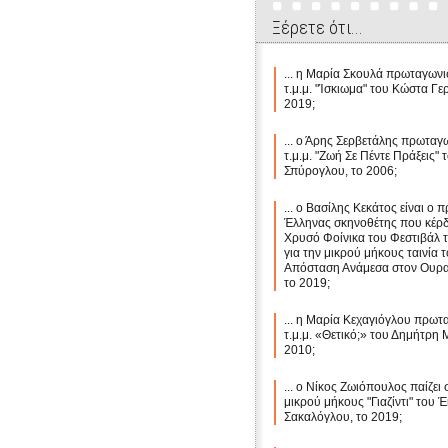
Ξέρετε ότι...
... η Μαρία Σκουλά πρωταγωνι
τ.μ.μ. "Ίσκιωμα" του Κώστα Γε
2019;
... ο Άρης Σερβετάλης πρωταγω
τ.μ.μ. "Ζωή Σε Πέντε Πράξεις"
Σπύρογλου, το 2006;
... ο Βασίλης Κεκάτος είναι ο 
Έλληνας σκηνοθέτης που κέρδ
Χρυσό Φοίνικα του Φεστιβάλ 
για την μικρού μήκους ταινία 
Απόσταση Ανάμεσα στον Ουραν
το 2019;
... η Μαρία Κεχαγιόγλου πρωτ
τ.μ.μ. «Θετικό;» του Δημήτρη
2010;
... ο Νίκος Ζωιόπουλος παίζει 
μικρού μήκους "Γιαζίντι" του 
Σακαλόγλου, το 2019;