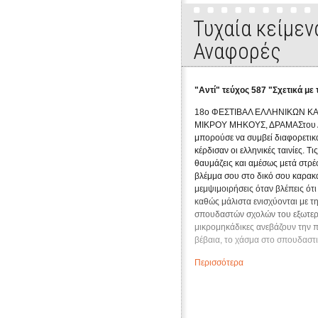
Τυχαία κείμεν
Αναφορές
"Αντί" τεύχος 587 "Σχετικά με τ
18ο ΦΕΣΤΙΒΑΛ ΕΛΛΗΝΙΚΩΝ ΚΑΙ
ΜΙΚΡΟΥ ΜΗΚΟΥΣ, ΔΡΑΜΑΣτου Δ
μπορούσε να συμβεί διαφορετικά
κέρδισαν οι ελληνικές ταινίες. Τις
θαυμάζεις και αμέσως μετά στρέ
βλέμμα σου στο δικό σου καρακα
μεμψιμοιρήσεις όταν βλέπεις ότ
καθώς μάλιστα ενισχύονται με τ
σπουδαστών σχολών του εξωτερι
μικρομηκάδικες ανεβάζουν την π
βέβαια, το χάσμα στο σπουδαστι
εξοργιστικών συνθηκών κινηματ
Περισσότερα
παρέχουν οι κατ' ευφημισμό ελλ
σχολές σε σύγκριση με τις ξένες
αμετάθετη -από χρόνια- η ευθύν
πάντοτε η παρηγοριά από τον α
πραγματοποιούν κάθε χρόνο κά