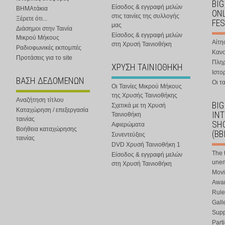
BIG
Είσοδος & εγγραφή μελών
ΒΗΜΑτάκια
ONL
στις ταινίες της συλλογής
Ξέρετε ότι...
FES
μας
Διάσημοι στην Ταινία
Είσοδος & εγγραφή μελών
Μικρού Μήκους
Αίτη
στη Χρυσή Ταινιοθήκη
Ραδιοφωνικές εκπομπές
Κανο
Προτάσεις για το site
Πλη
ΧΡΥΣΗ ΤΑΙΝΙΟΘΗΚΗ
Ιστο
ΒΑΣΗ ΔΕΔΟΜΕΝΩΝ
Οι τα
Οι Ταινίες Μικρού Μήκους
της Χρυσής Ταινιοθήκης
Αναζήτηση τίτλου
BIG
Σχετικά με τη Χρυσή
Καταχώρηση / επεξεργασία
IN
Ταινιοθήκη
ταινίας
SHO
Αφιερώματα
Βοήθεια καταχώρησης
(BB
Συνεντεύξεις
ταινίας
DVD Χρυσή Ταινιοθήκη 1
The 
Είσοδος & εγγραφή μελών
une
στη Χρυσή Ταινιοθήκη
Movi
Awar
Rule
Gall
Supp
Part