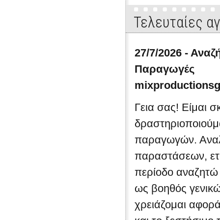
που σε κάνουν να ξεχνάς ανεπάρ
Τελευταίες α
μιζέριες και όλες εκείνες τις χρο
της...
27/7/2026 - Ανα
Παραγωγές
mixproductions
Γεια σας! Είμαι σ
δραστηριοποιούμ
παραγωγών. Αναλ
παραστάσεων, εται
περίοδο αναζητώ 
ως βοηθός γενικ
χρειάζομαι αφορά