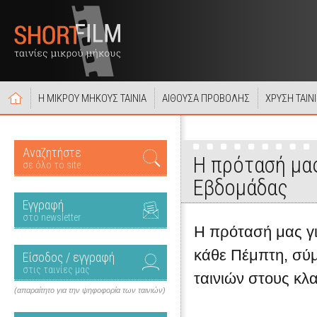
Η ΜΙΚΡΟΥ ΜΗΚΟΥΣ ΤΑΙΝΙΑ
ΑΙΘΟΥΣΑ ΠΡΟΒΟΛΗΣ
ΧΡΥΣΗ ΤΑΙΝ
Αναζητήστε
Η πρότασή μας
σε όλο το site
Εβδομάδας
Εγγραφή
στο newsletter
Η πρότασή μας για
κάθε Πέμπτη, σύ
Είσοδος / εγγραφή
στις ταινίες μας
ταινιών στους κλ
(απαραίτητο για την ψηφοφορία των ταινιών)