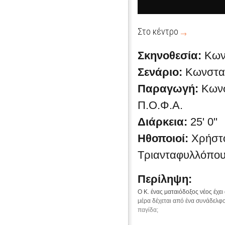
Στο κέντρο
Σκηνοθεσία:
Κων
Σενάριο:
Κωνσταν
Παραγωγή:
Κωνσ
Π.Ο.Φ.Α.
Διάρκεια:
25' 0''
Ηθοποιοί:
Χρήστ
Τριανταφυλλόπου
Περίληψη:
Ο Κ. ένας ματαιόδοξος νέος έχει
μέρα δέχεται από ένα συνάδελφ
παγίδα;