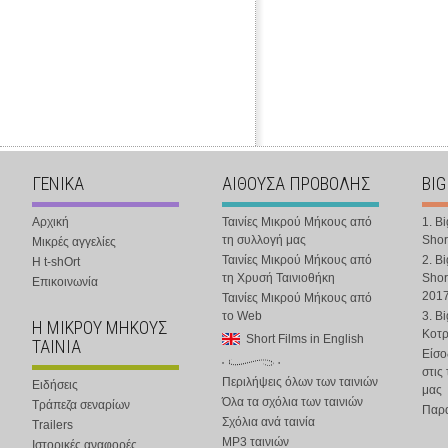
ΓΕΝΙΚΑ
ΑΙΘΟΥΣΑ ΠΡΟΒΟΛΗΣ
BIG
Αρχική
Ταινίες Μικρού Μήκους από
1. B
τη συλλογή μας
Shor
Μικρές αγγελίες
Ταινίες Μικρού Μήκους από
2. B
Η t-shOrt
τη Χρυσή Ταινιοθήκη
Shor
Επικοινωνία
201
Ταινίες Μικρού Μήκους από
το Web
3. B
Η ΜΙΚΡΟΥ ΜΗΚΟΥΣ
Κοτ
Short Films in English
ΤΑΙΝΙΑ
Είσο
στις
Περιλήψεις όλων των ταινιών
Ειδήσεις
μας
Όλα τα σχόλια των ταινιών
Τράπεζα σεναρίων
Παρα
Σχόλια ανά ταινία
Trailers
MP3 ταινιών
Ιστορικές αναφορές