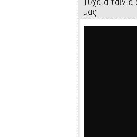
Τυχαία ταινία
μας