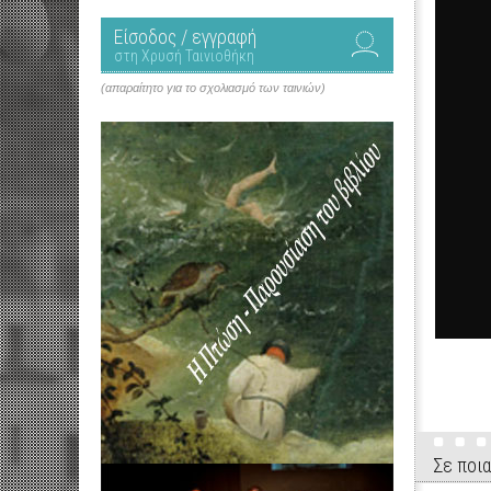
Είσοδος / εγγραφή
στη Χρυσή Ταινιοθήκη
(απαραίτητο για το σχολιασμό των ταινιών)
Σε ποια