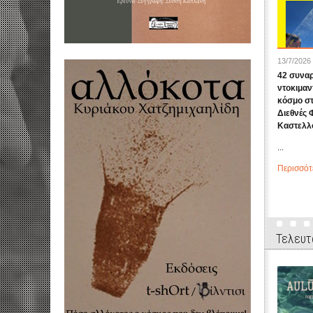
13/7/2026
42 συναρ
ντοκιμαν
κόσμο σ
Διεθνές 
Καστελλο
...
Περισσότ
Τελευτ