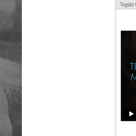
Τυχαίo t