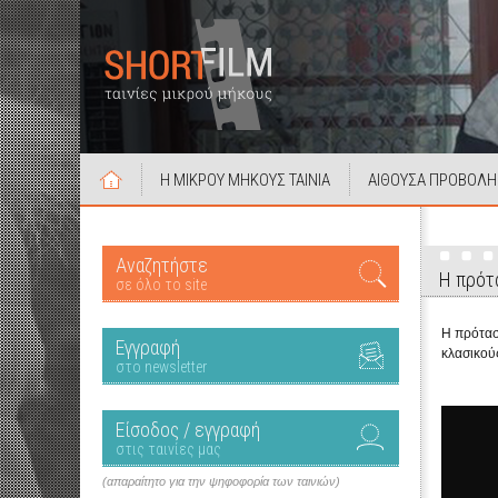
Η ΜΙΚΡΟΥ ΜΗΚΟΥΣ ΤΑΙΝΙΑ
ΑΙΘΟΥΣΑ ΠΡΟΒΟΛΗ
Αναζητήστε
Η πρότα
σε όλο το site
Η πρότασ
Εγγραφή
κλασικού
στο newsletter
Είσοδος / εγγραφή
στις ταινίες μας
(απαραίτητο για την ψηφοφορία των ταινιών)