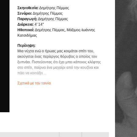
Σκηνοθεσία:
Δημήτρης Πέμμας
Σενάριο:
Δημήτρης Πέμμας
Παραγωγή:
Δημήτρης Πέμμας
Διάρκεια:
4' 14''
Ηθοποιοί:
Δημήτρης Πέμμας, Μάξιμος-Ιωάννης
Κατσιδήμας
Περίληψη:
Μια νύχτα ενώ ο ήρωας μας κοιμάται σπίτι του,
ακούγεται ένας περίεργος θόρυβος ο οποίος τον
ξυπνάει. Πιστεύοντας ότι έχει μπει κάποιος κλέφτης
στο σπίτι, παίρνει ένα μαχαίρι από την κουζίνα και
πάει να κοιτάξει…
Σχετικά με την ταινία