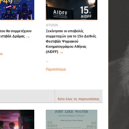
3/7/2026
 που θα συμμετέχουν
Ξεκίνησαν οι υποβολές
εστιβάλ Δράμας
συμμετοχών για το 15ο Διεθνές
Φεστιβάλ Ψηφιακού
Κινηματογράφου Αθήνας
(AIDFF)
ρα
...
Περισσότερα
δείτε όλες τις παρουσιάσεις