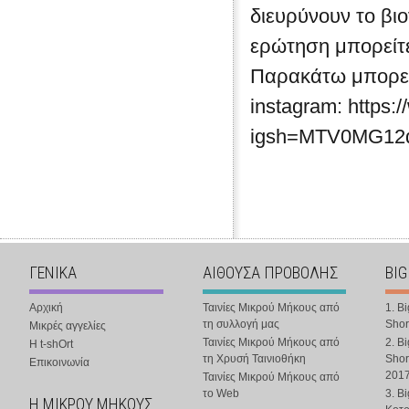
διευρύνουν το βι
ερώτηση μπορείτε
Παρακάτω μπορείτ
instagram: https:
igsh=MTV0MG1
ΓΕΝΙΚΑ
ΑΙΘΟΥΣΑ ΠΡΟΒΟΛΗΣ
BIG
Αρχική
Ταινίες Μικρού Μήκους από
1. B
τη συλλογή μας
Shor
Μικρές αγγελίες
Ταινίες Μικρού Μήκους από
2. B
Η t-shOrt
τη Χρυσή Ταινιοθήκη
Shor
Επικοινωνία
201
Ταινίες Μικρού Μήκους από
το Web
3. B
Η ΜΙΚΡΟΥ ΜΗΚΟΥΣ