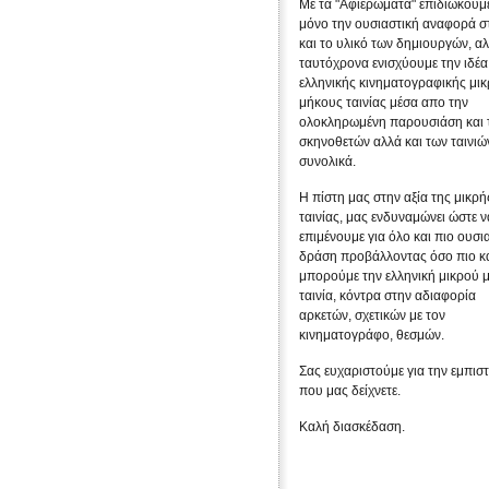
Με τα "Αφιερώματα" επιδιώκουμε
μόνο την ουσιαστική αναφορά σ
και το υλικό των δημιουργών, α
ταυτόχρονα ενισχύουμε την ιδέα
ελληνικής κινηματογραφικής μι
μήκους ταινίας μέσα απο την
ολοκληρωμένη παρουσιάση και 
σκηνοθετών αλλά και των ταινιώ
συνολικά.
Η πίστη μας στην αξία της μικρή
ταινίας, μας ενδυναμώνει ώστε ν
επιμένουμε για όλο και πιο ουσι
δράση προβάλλοντας όσο πιο κ
μπορούμε την ελληνική μικρού 
ταινία, κόντρα στην αδιαφορία
αρκετών, σχετικών με τον
κινηματογράφο, θεσμών.
Σας ευχαριστούμε για την εμπισ
που μας δείχνετε.
Καλή διασκέδαση.