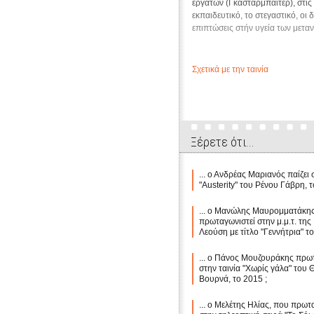
εργατών (Γκασταρμπάιτερ), στις
εκπαιδευτικό, το στεγαστικό, οι
επιπτώσεις στήν υγεία των μετα
Σχετικά με την ταινία
Ξέρετε ότι...
... ο Ανδρέας Μαριανός παίζει 
"Austerity" του Ρένου Γάβρη, 
... ο Μανώλης Μαυρομματάκη
πρωταγωνιστεί στην μ.μ.τ. της
Λεούση με τίτλο "Γεννήτρια" τ
... ο Πάνος Μουζουράκης πρω
στην ταινία "Χωρίς γάλα" του
Βουρνά, το 2015 ;
... ο Μελέτης Ηλίας, που πρωτ