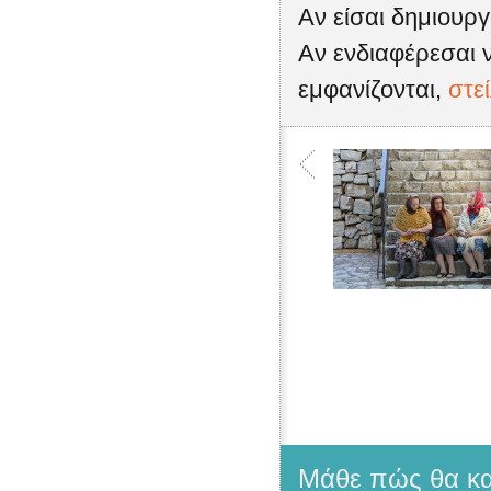
Αν είσαι δημιουρ
Αν ενδιαφέρεσαι ν
εμφανίζονται,
στε
Μάθε πώς θα κατ