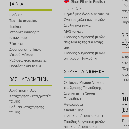
Κοτ
Short Films in English
ΤΑΙΝΙΑ
Είσο
στις
Περιλήψεις όλων των ταινιών
Ειδήσεις
μας
Όλα τα σχόλια των ταινιών
Τράπεζα σεναρίων
Παρα
Σχόλια ανά ταινία
Trailers
MP3 ταινιών
Ιστορικές αναφορές
BIG
Είσοδος & εγγραφή μελών
ΒΗΜΑτάκια
ONL
στις ταινίες της συλλογής
Ξέρετε ότι...
FES
μας
Διάσημοι στην Ταινία
Είσοδος & εγγραφή μελών
Μικρού Μήκους
Αίτη
στη Χρυσή Ταινιοθήκη
Ραδιοφωνικές εκπομπές
Κανο
Προτάσεις για το site
Πλη
ΧΡΥΣΗ ΤΑΙΝΙΟΘΗΚΗ
Ιστο
ΒΑΣΗ ΔΕΔΟΜΕΝΩΝ
Οι τα
Οι Ταινίες Μικρού Μήκους
της Χρυσής Ταινιοθήκης
Αναζήτηση τίτλου
BIG
Σχετικά με τη Χρυσή
Καταχώρηση / επεξεργασία
IN
Ταινιοθήκη
ταινίας
SHO
Αφιερώματα
Βοήθεια καταχώρησης
(BB
Συνεντεύξεις
ταινίας
DVD Χρυσή Ταινιοθήκη 1
The 
Είσοδος & εγγραφή μελών
une
στη Χρυσή Ταινιοθήκη