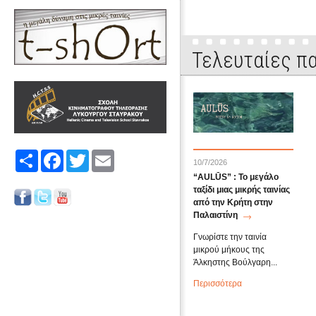
Τελευταίες πα
Share
Facebook
Twitter
Email
10/7/2026
“AULŪS” : Το μεγάλο
ταξίδι μιας μικρής ταινίας
από την Κρήτη στην
Παλαιστίνη
Γνωρίστε την ταινία
μικρού μήκους της
Άλκηστης Βούλγαρη...
Περισσότερα