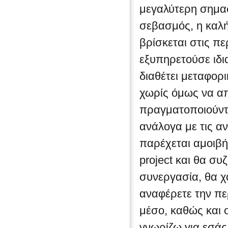
μεγαλύτερη σημασ
σεβασμός, η καλή
βρίσκεται στις π
εξυπηρετούσε ιδια
διαθέτει μεταφορι
χωρίς όμως να απ
πραγματοποιούντ
ανάλογα με τις α
παρέχεται αμοιβή
project και θα συ
συνεργασία, θα χ
αναφέρετε την πε
μέσο, καθώς και 
γνωρίζω για εσάς