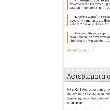
στην τηλεοπτική σειρά "Το Σόι 
πρωταγωνιστεί και στην τ.μ.μ.
Φελάνη "Phantom Limb", το 2
... η Μαριέττα Φαφούτη έχει γρ
μουσική για την τ.μ.μ. της Έφ
τίτλο "1,2 million childrens" τ
... ο Θανάσης Βέγγος γνωρίστη
Νίκο Κούνδουρο όταν ήταν και
εξόριστοι στη Μακρόνησο το 1
όλα τα "Ξέρετε ότι..."
Αφιερώματα α
Η t-shOrt θέλοντας να τιμήσει το
σημαντικούς Έλληνες μικρομηκά
ξεκινάει την σειρά "Αφιερώματα"
shortfilm.gr.