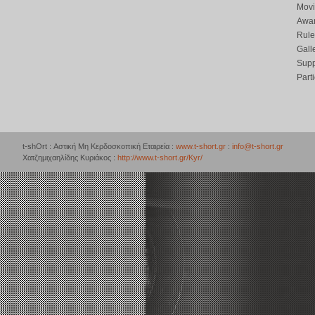
Movi
Awar
Rule
Gall
Supp
Part
t-shOrt : Αστική Μη Κερδοσκοπική Εταιρεία :
www.t-short.gr
:
info@t-short.gr
Χατζημιχαηλίδης Κυριάκος :
http://www.t-short.gr/Kyr/