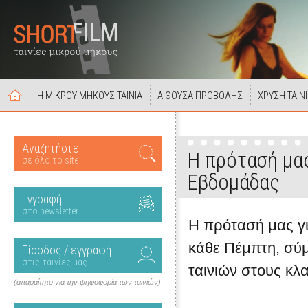
Η ΜΙΚΡΟΥ ΜΗΚΟΥΣ ΤΑΙΝΙΑ
ΑΙΘΟΥΣΑ ΠΡΟΒΟΛΗΣ
ΧΡΥΣΗ ΤΑΙΝ
Αναζητήστε
Η πρότασή μας
σε όλο το site
Εβδομάδας
Εγγραφή
στο newsletter
Η πρότασή μας για
κάθε Πέμπτη, σύ
Είσοδος / εγγραφή
στις ταινίες μας
ταινιών στους κλ
(απαραίτητο για την ψηφοφορία των ταινιών)