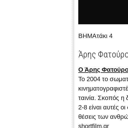
ΒΗΜΑτάκι 4
Άρης Φατούρ
Ο Άρης Φατούρος
Το 2004 το σωματ
κινηματογραφιστέ
ταινία. Σκοπός η
2-8 είναι αυτές οι
θέσεις των ανθρώ
shortfilm.gr