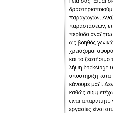
Γεια σας! Είμαι σ
δραστηριοποιούμ
παραγωγών. Αναλ
παραστάσεων, εται
περίοδο αναζητώ 
ως βοηθός γενικ
χρειάζομαι αφορά
και το ξεστήσιμο
λήψη backstage υλ
υποστήριξη κατά 
κάνουμε μαζί. Δε
καθώς συμμετέχω
είναι απαραίτητο
εργασίες είναι απ