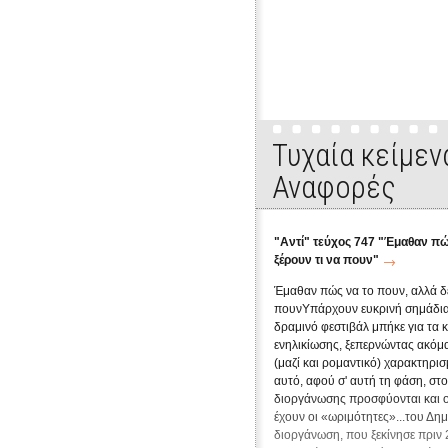
Εκπομπή 1η: "Έλα να σου πω". Συνέντευξη με την
Τυχαία κείμεν
Αναφορές
"Αντί" τεύχος 747 "Έμαθαν πώ
ξέρουν τι να πουν"
Έμαθαν πώς να το πουν, αλλά δε
πουνΥπάρχουν ευκρινή σημάδια 
δραμινό φεστιβάλ μπήκε για τα 
ενηλικίωσης, ξεπερνώντας ακόμα
(μαζί και ρομαντικό) χαρακτηρι
αυτό, αφού σ' αυτή τη φάση, στ
διοργάνωσης προσφύονται και ο
έχουν οι «ωριμότητες»...του Δη
διοργάνωση, που ξεκίνησε πριν 