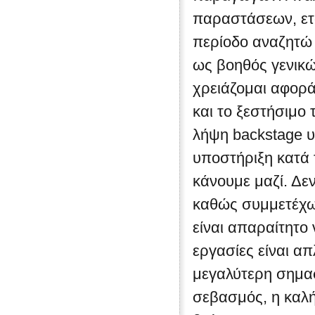
παραστάσεων, εται
περίοδο αναζητώ 
ως βοηθός γενικ
χρειάζομαι αφορά
και το ξεστήσιμο
λήψη backstage υλ
υποστήριξη κατά 
κάνουμε μαζί. Δε
καθώς συμμετέχω
είναι απαραίτητο
εργασίες είναι απ
μεγαλύτερη σημασ
σεβασμός, η καλή