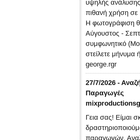
υψηλής ανάλυσης (
πιθανή χρήση σε b
Η φωτογράφιση θα
Αύγουστος - Σεπτ
συμφωνητικό (Mod
στείλετε μήνυμα ή
george.rgr
27/7/2026 - Ανα
Παραγωγές
mixproductions
Γεια σας! Είμαι σ
δραστηριοποιούμ
παραγωγών. Αναλ