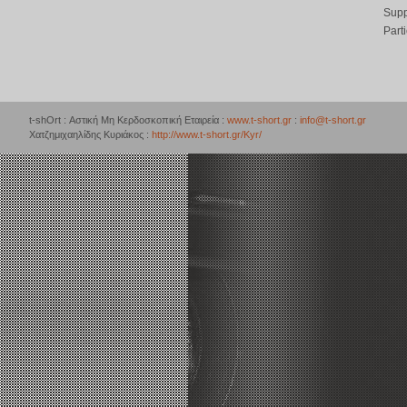
Supp
Part
t-shOrt : Αστική Μη Κερδοσκοπική Εταιρεία :
www.t-short.gr
:
info@t-short.gr
Χατζημιχαηλίδης Κυριάκος :
http://www.t-short.gr/Kyr/