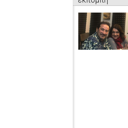
Εκπομπή 1η: "Έλα να σου πω". Συν