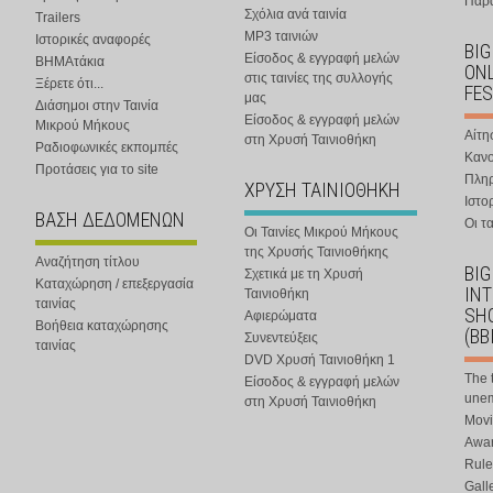
Παρα
Σχόλια ανά ταινία
Trailers
MP3 ταινιών
Ιστορικές αναφορές
BIG
Είσοδος & εγγραφή μελών
ΒΗΜΑτάκια
ONL
στις ταινίες της συλλογής
Ξέρετε ότι...
FES
μας
Διάσημοι στην Ταινία
Είσοδος & εγγραφή μελών
Μικρού Μήκους
Αίτη
στη Χρυσή Ταινιοθήκη
Ραδιοφωνικές εκπομπές
Κανο
Προτάσεις για το site
Πλη
ΧΡΥΣΗ ΤΑΙΝΙΟΘΗΚΗ
Ιστο
ΒΑΣΗ ΔΕΔΟΜΕΝΩΝ
Οι τα
Οι Ταινίες Μικρού Μήκους
της Χρυσής Ταινιοθήκης
Αναζήτηση τίτλου
BIG
Σχετικά με τη Χρυσή
Καταχώρηση / επεξεργασία
IN
Ταινιοθήκη
ταινίας
SHO
Αφιερώματα
Βοήθεια καταχώρησης
(BB
Συνεντεύξεις
ταινίας
DVD Χρυσή Ταινιοθήκη 1
The 
Είσοδος & εγγραφή μελών
une
στη Χρυσή Ταινιοθήκη
Movi
Awar
Rule
Gall