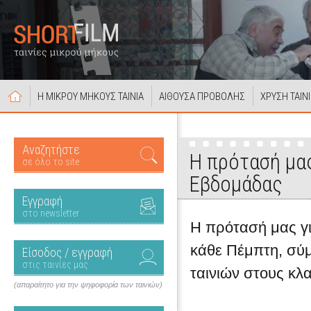
Η ΜΙΚΡΟΥ ΜΗΚΟΥΣ ΤΑΙΝΙΑ
ΑΙΘΟΥΣΑ ΠΡΟΒΟΛΗΣ
ΧΡΥΣΗ ΤΑΙΝ
Αναζητήστε
Η πρότασή μας
σε όλο το site
Εβδομάδας
Εγγραφή
στο newsletter
Η πρότασή μας για
κάθε Πέμπτη, σύ
Είσοδος / εγγραφή
στις ταινίες μας
ταινιών στους κλ
(απαραίτητο για την ψηφοφορία των ταινιών)