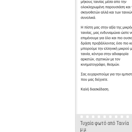
μήκους ταινίας μέσα απο την
ολοκληρωμένη παρουσιάση και 
σκηνοθετών αλλά και των ταινιώ
συνολικά.
Η πίστη μας στην αξία της μικρή
ταινίας, μας ενδυναμώνει ώστε ν
επιμένουμε για όλο και πιο ουσι
δράση προβάλλοντας όσο πιο κ
μπορούμε την ελληνική μικρού 
ταινία, κόντρα στην αδιαφορία
αρκετών, σχετικών με τον
κινηματογράφο, θεσμών.
Σας ευχαριστούμε για την εμπισ
που μας δείχνετε.
Καλή διασκέδαση.
Τυχαία φωτό από Ταινία
μ.μ.