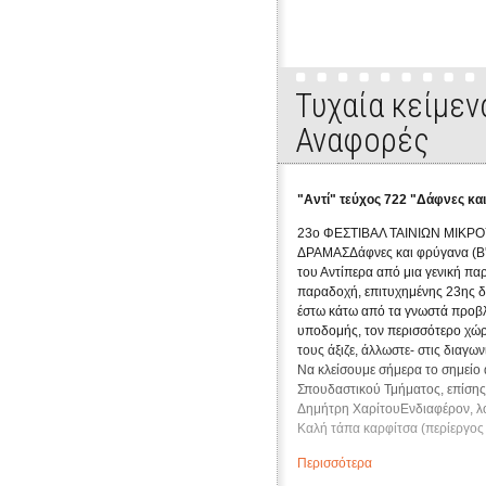
Τυχαία κείμεν
Αναφορές
"Αντί" τεύχος 722 "Δάφνες κα
23ο ΦΕΣΤΙΒΑΛ ΤΑΙΝΙΩΝ ΜΙΚΡ
ΔΡΑΜΑΣΔάφνες και φρύγανα (Β'
του Αντίπερα από μια γενική πα
παραδοχή, επιτυχημένης 23ης δ
έστω κάτω από τα γνωστά προβλ
υποδομής, τον περισσότερο χώ
τους άξιζε, άλλωστε- στις διαγωνι
Να κλείσουμε σήμερα το σημείο α
Σπουδαστικού Τμήματος, επίσης
Δημήτρη ΧαρίτουΕνδιαφέρον, λ
Καλή τάπα καρφίτσα (περίεργος
προκαλεί ο τίτλος με το Καλή π
Περισσότερα
ταινία του Λευτέρη Ξανθόπουλο