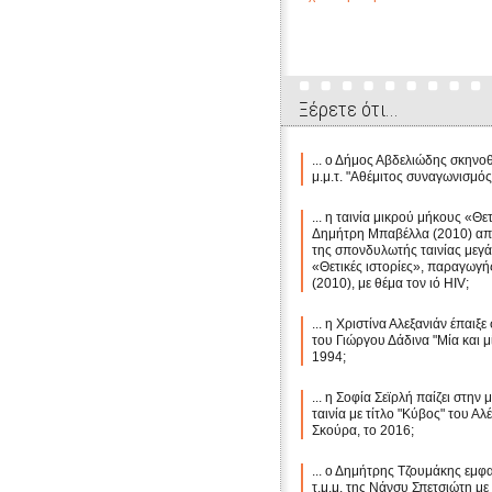
Ξέρετε ότι...
... ο Δήμος Αβδελιώδης σκηνο
μ.μ.τ. "Αθέμιτος συναγωνισμός
... η ταινία μικρού μήκους «Θε
Δημήτρη Μπαβέλλα (2010) απ
της σπονδυλωτής ταινίας μεγ
«Θετικές ιστορίες», παραγωγής
(2010), με θέμα τον ιό HIV;
... η Χριστίνα Αλεξανιάν έπαιξε 
του Γιώργου Δάδινα "Μία και μί
1994;
... η Σοφία Σεϊρλή παίζει στην
ταινία με τίτλο "Κύβος" του Α
Σκούρα, το 2016;
... ο Δημήτρης Τζουμάκης εμφα
τ.μ.μ. της Νάνσυ Σπετσιώτη με τ