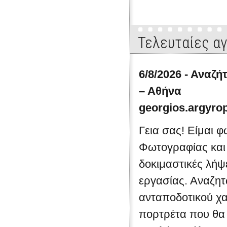
Βούλγαρη και της αδελφής του Κ
παιδιά του Παντελή Βούλγαρη (κ
Καρυστιάνη). Όλες μας οι ευχές 
Σπαρταριστή καταγραφή -και αρκ
Τελευταίες α
κυνική, γνώρισμα βέβαια περίπου
-των ηθικοκοινωνικών ενδιαφερό
έρωτα και τον ερωτι...
6/8/2026 - Αναζ
– Αθήνα
georgios.argyr
Γεια σας! Είμαι 
Φωτογραφίας και
δοκιμαστικές λήψ
εργασίας. Αναζη
ανταποδοτικού χα
πορτρέτα που θα