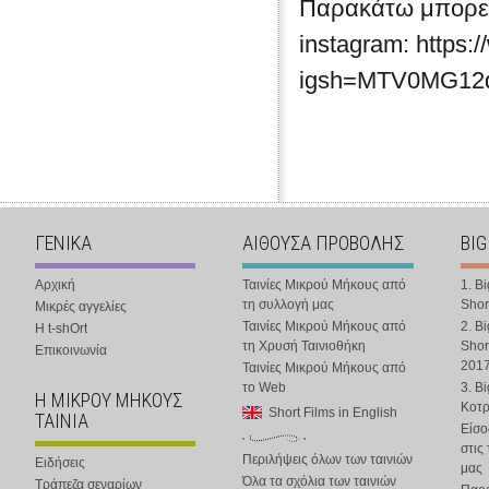
Παρακάτω μπορείτ
instagram: https:
igsh=MTV0MG1
ΓΕΝΙΚΑ
ΑΙΘΟΥΣΑ ΠΡΟΒΟΛΗΣ
BIG
Αρχική
Ταινίες Μικρού Μήκους από
1. B
τη συλλογή μας
Shor
Μικρές αγγελίες
Ταινίες Μικρού Μήκους από
2. B
Η t-shOrt
τη Χρυσή Ταινιοθήκη
Shor
Επικοινωνία
201
Ταινίες Μικρού Μήκους από
το Web
3. B
Η ΜΙΚΡΟΥ ΜΗΚΟΥΣ
Κοτ
Short Films in English
ΤΑΙΝΙΑ
Είσο
στις
Περιλήψεις όλων των ταινιών
Ειδήσεις
μας
Όλα τα σχόλια των ταινιών
Τράπεζα σεναρίων