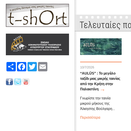
Τελευταίες πα
Share
Facebook
Twitter
Email
10/7/2026
“AULŪS” : Το μεγάλο
ταξίδι μιας μικρής ταινίας
από την Κρήτη στην
Παλαιστίνη
Γνωρίστε την ταινία
μικρού μήκους της
Άλκηστης Βούλγαρη...
Περισσότερα