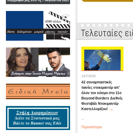
Τελευταίες ει
13/7/2026
42 συναρπαστικές
ταινίες ντοκιμαντέρ απ’
όλον τον κόσμο στο 11ο
Beyond Borders Διεθνές
Φεστιβάλ Ντοκιμαντέρ
Καστελλορίζου!
...
Περισσότερα