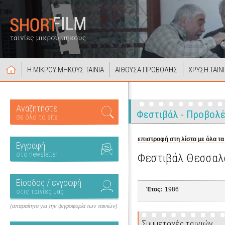
Η ΜΙΚΡΟΥ ΜΗΚΟΥΣ ΤΑΙΝΙΑ
ΑΙΘΟΥΣΑ ΠΡΟΒΟΛΗΣ
ΧΡΥΣΗ ΤΑΙΝ
Αναζητήστε
Φεστιβάλ - Προβολ
σε όλο το site
επιστροφή στη λίστα με όλα τα
Εγγραφή
στο newsletter
Φεστιβάλ Θεσσαλο
Είσοδος / εγγραφή
Έτος:
1986
στις ταινίες μας
(απαραίτητο για την ψηφοφορία των ταινιών)
Συμμετοχές ταινιών