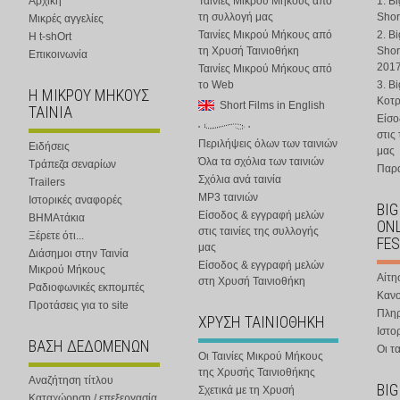
Αρχική
Ταινίες Μικρού Μήκους από
1. B
τη συλλογή μας
Shor
Μικρές αγγελίες
Ταινίες Μικρού Μήκους από
2. B
Η t-shOrt
τη Χρυσή Ταινιοθήκη
Shor
Επικοινωνία
201
Ταινίες Μικρού Μήκους από
το Web
3. B
Η ΜΙΚΡΟΥ ΜΗΚΟΥΣ
Κοτ
Short Films in English
ΤΑΙΝΙΑ
Είσο
στις
Περιλήψεις όλων των ταινιών
Ειδήσεις
μας
Όλα τα σχόλια των ταινιών
Τράπεζα σεναρίων
Παρα
Σχόλια ανά ταινία
Trailers
MP3 ταινιών
Ιστορικές αναφορές
BIG
Είσοδος & εγγραφή μελών
ΒΗΜΑτάκια
ONL
στις ταινίες της συλλογής
Ξέρετε ότι...
FES
μας
Διάσημοι στην Ταινία
Είσοδος & εγγραφή μελών
Μικρού Μήκους
Αίτη
στη Χρυσή Ταινιοθήκη
Ραδιοφωνικές εκπομπές
Κανο
Προτάσεις για το site
Πλη
ΧΡΥΣΗ ΤΑΙΝΙΟΘΗΚΗ
Ιστο
ΒΑΣΗ ΔΕΔΟΜΕΝΩΝ
Οι τα
Οι Ταινίες Μικρού Μήκους
της Χρυσής Ταινιοθήκης
Αναζήτηση τίτλου
BIG
Σχετικά με τη Χρυσή
Καταχώρηση / επεξεργασία