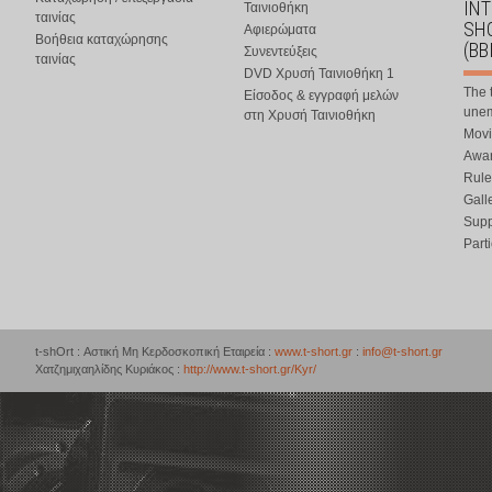
IN
Ταινιοθήκη
ταινίας
SHO
Αφιερώματα
Βοήθεια καταχώρησης
(BB
Συνεντεύξεις
ταινίας
DVD Χρυσή Ταινιοθήκη 1
The 
Είσοδος & εγγραφή μελών
une
στη Χρυσή Ταινιοθήκη
Movi
Awar
Rule
Gall
Supp
Part
t-shOrt : Αστική Μη Κερδοσκοπική Εταιρεία :
www.t-short.gr
:
info@t-short.gr
Χατζημιχαηλίδης Κυριάκος :
http://www.t-short.gr/Kyr/