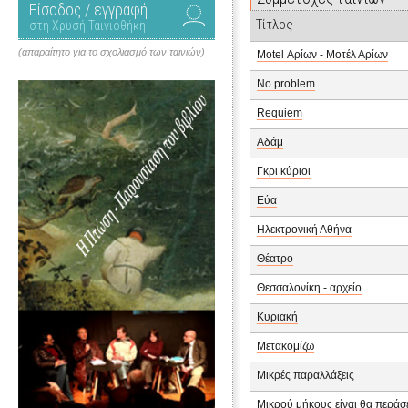
Είσοδος / εγγραφή
Τίτλος
στη Χρυσή Ταινιοθήκη
(απαραίτητο για το σχολιασμό των ταινιών)
Motel Αρίων - Μοτέλ Αρίων
No problem
Requiem
Αδάμ
Γκρι κύριοι
Εύα
Ηλεκτρονική Αθήνα
Θέατρο
Θεσσαλονίκη - αρχείο
Κυριακή
Μετακομίζω
Μικρές παραλλάξεις
Μικρού μήκους είναι θα περάσ